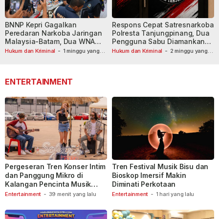
BNNP Kepri Gagalkan
Respons Cepat Satresnarkoba
Peredaran Narkoba Jaringan
Polresta Tanjungpinang, Dua
Malaysia-Batam, Dua WNA
Pengguna Sabu Diamankan
Masih Diburu
Usai Dilaporkan ke Call Center
Hukum dan Kriminal
-
1 minggu yang
Hukum dan Kriminal
-
2 minggu yang
lalu
lalu
110
ENTERTAINMENT
Pergeseran Tren Konser Intim
Tren Festival Musik Bisu dan
dan Panggung Mikro di
Bioskop Imersif Makin
Kalangan Pencinta Musik
Diminati Perkotaan
Indonesia
Entertainment
-
39 menit yang lalu
Entertainment
-
1 hari yang lalu