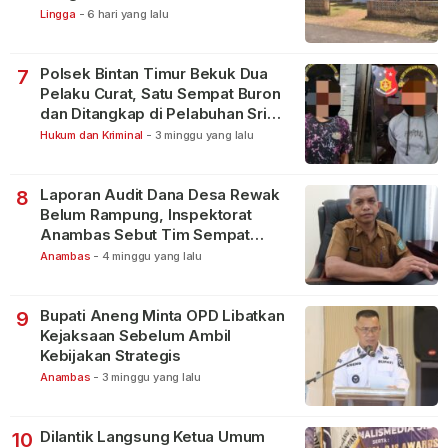
Warga
Lingga
-
6 hari yang lalu
Polsek Bintan Timur Bekuk Dua
7
Pelaku Curat, Satu Sempat Buron
dan Ditangkap di Pelabuhan Sri
Bintan Pura
Hukum dan Kriminal
-
3 minggu yang lalu
Laporan Audit Dana Desa Rewak
8
Belum Rampung, Inspektorat
Anambas Sebut Tim Sempat
Terbagi Tangani Kasus Lain
Anambas
-
4 minggu yang lalu
Bupati Aneng Minta OPD Libatkan
9
Kejaksaan Sebelum Ambil
Kebijakan Strategis
Anambas
-
3 minggu yang lalu
Dilantik Langsung Ketua Umum
10