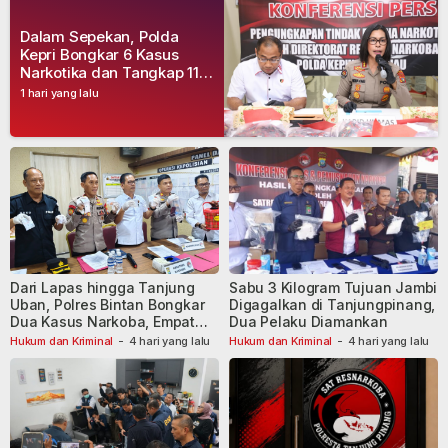
Dalam Sepekan, Polda
Kepri Bongkar 6 Kasus
Narkotika dan Tangkap 11
Tersangka
1 hari yang lalu
Dari Lapas hingga Tanjung
Sabu 3 Kilogram Tujuan Jambi
Uban, Polres Bintan Bongkar
Digagalkan di Tanjungpinang,
Dua Kasus Narkoba, Empat
Dua Pelaku Diamankan
Tersangka Dibekuk
Hukum dan Kriminal
-
4 hari yang lalu
Hukum dan Kriminal
-
4 hari yang lalu