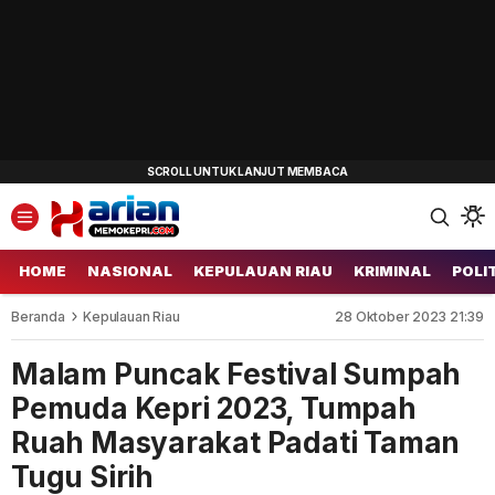
HOME
NASIONAL
KEPULAUAN RIAU
KRIMINAL
POLI
Beranda
Kepulauan Riau
28 Oktober 2023 21:39
Malam Puncak Festival Sumpah
Pemuda Kepri 2023, Tumpah
Ruah Masyarakat Padati Taman
Tugu Sirih