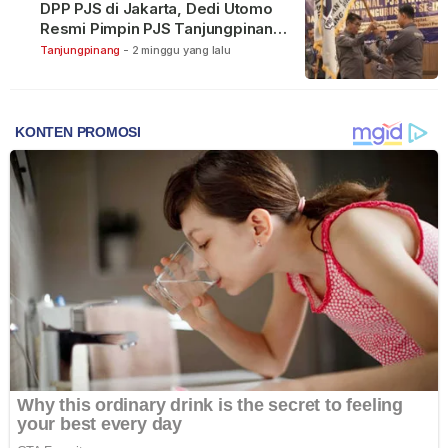
DPP PJS di Jakarta, Dedi Utomo
Resmi Pimpin PJS Tanjungpinang-
Bintan
Tanjungpinang
-
2 minggu yang lalu