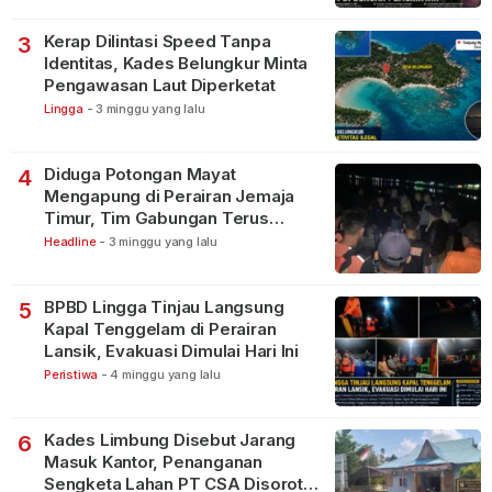
Kerap Dilintasi Speed Tanpa
3
Identitas, Kades Belungkur Minta
Pengawasan Laut Diperketat
Lingga
-
3 minggu yang lalu
Diduga Potongan Mayat
4
Mengapung di Perairan Jemaja
Timur, Tim Gabungan Terus
Lakukan Pencarian
Headline
-
3 minggu yang lalu
BPBD Lingga Tinjau Langsung
5
Kapal Tenggelam di Perairan
Lansik, Evakuasi Dimulai Hari Ini
Peristiwa
-
4 minggu yang lalu
Kades Limbung Disebut Jarang
6
Masuk Kantor, Penanganan
Sengketa Lahan PT CSA Disorot