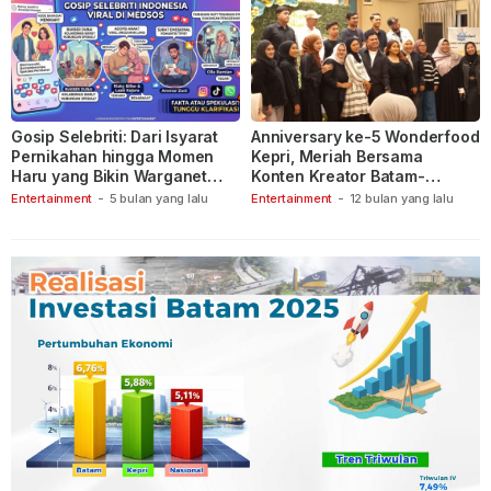
Gosip Selebriti: Dari Isyarat
Anniversary ke-5 Wonderfood
Pernikahan hingga Momen
Kepri, Meriah Bersama
Haru yang Bikin Warganet
Konten Kreator Batam-
Berspekulasi
Tanjungpinang
Entertainment
-
5 bulan yang lalu
Entertainment
-
12 bulan yang lalu