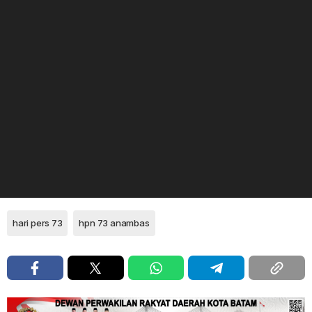
hari pers 73
hpn 73 anambas