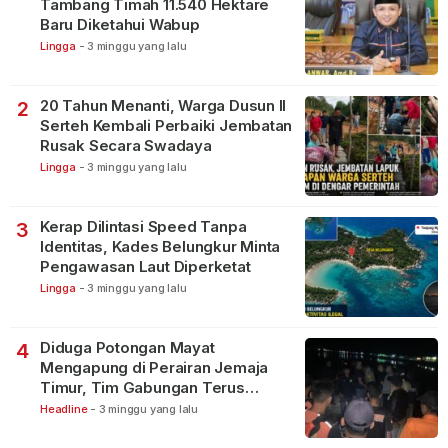
Tambang Timah 11.540 Hektare
Baru Diketahui Wabup
Lingga
-
3 minggu yang lalu
20 Tahun Menanti, Warga Dusun II
2
Serteh Kembali Perbaiki Jembatan
Rusak Secara Swadaya
Lingga
-
3 minggu yang lalu
Kerap Dilintasi Speed Tanpa
3
Identitas, Kades Belungkur Minta
Pengawasan Laut Diperketat
Lingga
-
3 minggu yang lalu
Diduga Potongan Mayat
4
Mengapung di Perairan Jemaja
Timur, Tim Gabungan Terus
Lakukan Pencarian
Headline
-
3 minggu yang lalu