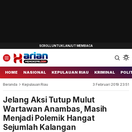
HOME
NASIONAL
KEPULAUAN RIAU
KRIMINAL
POLI
Beranda
Kepulauan Riau
3 Februari 2019 23:51
Jelang Aksi Tutup Mulut
Wartawan Anambas, Masih
Menjadi Polemik Hangat
Sejumlah Kalangan