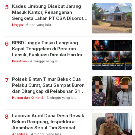
Kades Limbung Disebut Jarang
5
Masuk Kantor, Penanganan
Sengketa Lahan PT CSA Disorot
Warga
Lingga
-
6 hari yang lalu
BPBD Lingga Tinjau Langsung
6
Kapal Tenggelam di Perairan
Lansik, Evakuasi Dimulai Hari Ini
Peristiwa
-
4 minggu yang lalu
Polsek Bintan Timur Bekuk Dua
7
Pelaku Curat, Satu Sempat Buron
dan Ditangkap di Pelabuhan Sri
Bintan Pura
Hukum dan Kriminal
-
3 minggu yang lalu
Laporan Audit Dana Desa Rewak
8
Belum Rampung, Inspektorat
Anambas Sebut Tim Sempat
Terbagi Tangani Kasus Lain
Anambas
-
4 minggu yang lalu