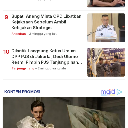
Bupati Aneng Minta OPD Libatkan
9
Kejaksaan Sebelum Ambil
Kebijakan Strategis
Anambas
-
3 minggu yang lalu
Dilantik Langsung Ketua Umum
10
DPP PJS di Jakarta, Dedi Utomo
Resmi Pimpin PJS Tanjungpinang-
Bintan
Tanjungpinang
-
2 minggu yang lalu