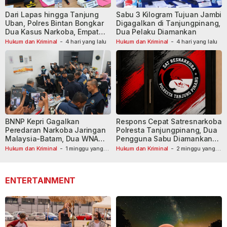
Dari Lapas hingga Tanjung
Sabu 3 Kilogram Tujuan Jambi
Uban, Polres Bintan Bongkar
Digagalkan di Tanjungpinang,
Dua Kasus Narkoba, Empat
Dua Pelaku Diamankan
Tersangka Dibekuk
Hukum dan Kriminal
-
4 hari yang lalu
Hukum dan Kriminal
-
4 hari yang lalu
BNNP Kepri Gagalkan
Respons Cepat Satresnarkoba
Peredaran Narkoba Jaringan
Polresta Tanjungpinang, Dua
Malaysia-Batam, Dua WNA
Pengguna Sabu Diamankan
Masih Diburu
Usai Dilaporkan ke Call Center
Hukum dan Kriminal
-
1 minggu yang
Hukum dan Kriminal
-
2 minggu yang
lalu
lalu
110
ENTERTAINMENT