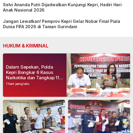
Selvi Ananda Putri Dijadwalkan Kunjungi Kepri, Hadiri Hari
Anak Nasional 2026
Jangan Lewatkan! Pemprov Kepri Gelar Nobar Final Piala
Dunia FIFA 2026 di Taman Gurindam
HUKUM & KRIMINAL
Dalam Sepekan, Polda
Kepri Bongkar 6 Kasus
Narkotika dan Tangkap 11
Tersangka
1 hari yang lalu