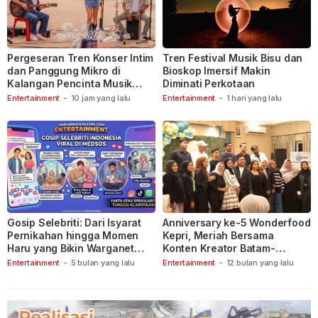
Pergeseran Tren Konser Intim
Tren Festival Musik Bisu dan
dan Panggung Mikro di
Bioskop Imersif Makin
Kalangan Pencinta Musik
Diminati Perkotaan
Indonesia
Entertainment
-
10 jam yang lalu
Entertainment
-
1 hari yang lalu
Gosip Selebriti: Dari Isyarat
Anniversary ke-5 Wonderfood
Pernikahan hingga Momen
Kepri, Meriah Bersama
Haru yang Bikin Warganet
Konten Kreator Batam-
Berspekulasi
Tanjungpinang
Entertainment
-
5 bulan yang lalu
Entertainment
-
12 bulan yang lalu