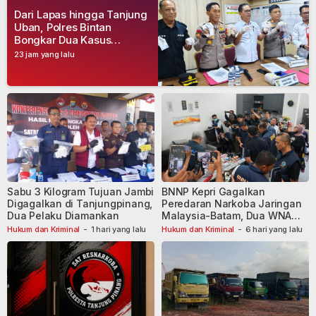
Dari Lapas hingga Tanjung
Uban, Polres Bintan
Bongkar Dua Kasus
Narkoba, Empat Tersangka
23 jam yang lalu
Dibekuk
Sabu 3 Kilogram Tujuan Jambi
BNNP Kepri Gagalkan
Digagalkan di Tanjungpinang,
Peredaran Narkoba Jaringan
Dua Pelaku Diamankan
Malaysia-Batam, Dua WNA
Masih Diburu
Hukum dan Kriminal
-
1 hari yang lalu
Hukum dan Kriminal
-
6 hari yang lalu