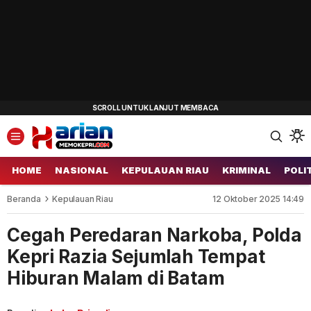
HOME
NASIONAL
KEPULAUAN RIAU
KRIMINAL
POLI
Beranda
Kepulauan Riau
12 Oktober 2025 14:49
Cegah Peredaran Narkoba, Polda
Kepri Razia Sejumlah Tempat
Hiburan Malam di Batam