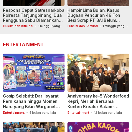
Respons Cepat Satresnarkoba
Hampir Lima Bulan, Kasus
Polresta Tanjungpinang, Dua
Dugaan Pencurian 49 Ton
Pengguna Sabu Diamankan
Besi Scrap PT BAI Belum
Usai Dilaporkan ke Call Center
Tetapkan Tersangka
Hukum dan Kriminal
-
1 minggu yang
Hukum dan Kriminal
-
1 minggu yang
lalu
110
lalu
ENTERTAINMENT
Gosip Selebriti: Dari Isyarat
Anniversary ke-5 Wonderfood
Pernikahan hingga Momen
Kepri, Meriah Bersama
Haru yang Bikin Warganet
Konten Kreator Batam-
Berspekulasi
Tanjungpinang
Entertainment
-
5 bulan yang lalu
Entertainment
-
12 bulan yang lalu