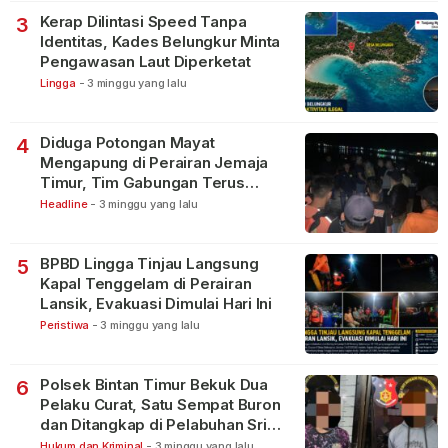
Kerap Dilintasi Speed Tanpa
3
Identitas, Kades Belungkur Minta
Pengawasan Laut Diperketat
Lingga
-
3 minggu yang lalu
Diduga Potongan Mayat
4
Mengapung di Perairan Jemaja
Timur, Tim Gabungan Terus
Lakukan Pencarian
Headline
-
3 minggu yang lalu
BPBD Lingga Tinjau Langsung
5
Kapal Tenggelam di Perairan
Lansik, Evakuasi Dimulai Hari Ini
Peristiwa
-
3 minggu yang lalu
Polsek Bintan Timur Bekuk Dua
6
Pelaku Curat, Satu Sempat Buron
dan Ditangkap di Pelabuhan Sri
Bintan Pura
Hukum dan Kriminal
-
3 minggu yang lalu