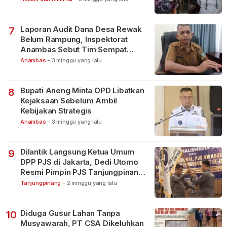
Laporan Audit Dana Desa Rewak
7
Belum Rampung, Inspektorat
Anambas Sebut Tim Sempat
Terbagi Tangani Kasus Lain
Anambas
-
3 minggu yang lalu
Bupati Aneng Minta OPD Libatkan
8
Kejaksaan Sebelum Ambil
Kebijakan Strategis
Anambas
-
3 minggu yang lalu
Dilantik Langsung Ketua Umum
9
DPP PJS di Jakarta, Dedi Utomo
Resmi Pimpin PJS Tanjungpinang-
Bintan
Tanjungpinang
-
2 minggu yang lalu
Diduga Gusur Lahan Tanpa
10
Musyawarah, PT CSA Dikeluhkan