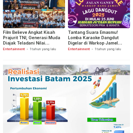
Film Believe Angkat Kisah
Tantang Suara Emasmu!
Prajurit TNI, Generasi Muda
Lomba Karaoke Dangdut
Diajak Teladani Nilai
Digelar di Warkop Jamel
Keberanian
Ganet
Entertainment
-
1 tahun yang lalu
Entertainment
-
1 tahun yang lalu