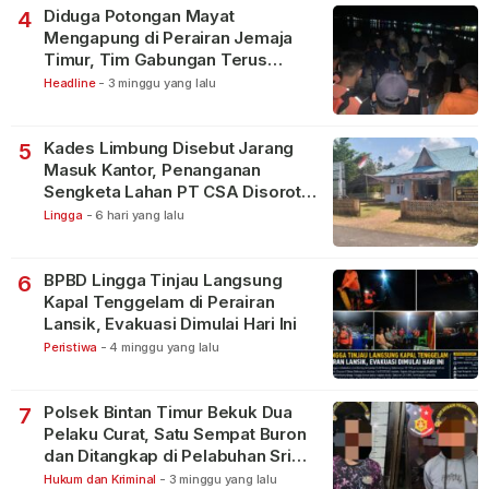
Diduga Potongan Mayat
4
Mengapung di Perairan Jemaja
Timur, Tim Gabungan Terus
Lakukan Pencarian
Headline
-
3 minggu yang lalu
Kades Limbung Disebut Jarang
5
Masuk Kantor, Penanganan
Sengketa Lahan PT CSA Disorot
Warga
Lingga
-
6 hari yang lalu
BPBD Lingga Tinjau Langsung
6
Kapal Tenggelam di Perairan
Lansik, Evakuasi Dimulai Hari Ini
Peristiwa
-
4 minggu yang lalu
Polsek Bintan Timur Bekuk Dua
7
Pelaku Curat, Satu Sempat Buron
dan Ditangkap di Pelabuhan Sri
Bintan Pura
Hukum dan Kriminal
-
3 minggu yang lalu