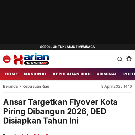
HOME
NASIONAL
KEPULAUAN RIAU
KRIMINAL
POLI
Beranda
Kepulauan Riau
8 April 2025 14:16
Ansar Targetkan Flyover Kota
Piring Dibangun 2026, DED
Disiapkan Tahun Ini