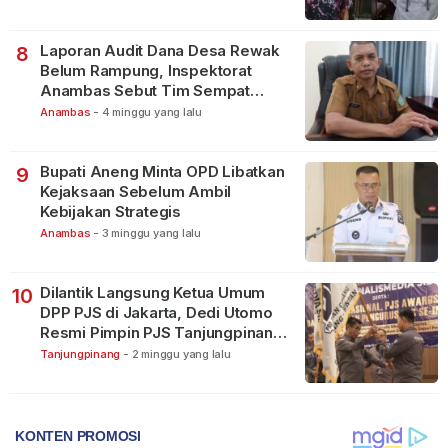
Laporan Audit Dana Desa Rewak
8
Belum Rampung, Inspektorat
Anambas Sebut Tim Sempat
Terbagi Tangani Kasus Lain
Anambas
-
4 minggu yang lalu
Bupati Aneng Minta OPD Libatkan
9
Kejaksaan Sebelum Ambil
Kebijakan Strategis
Anambas
-
3 minggu yang lalu
Dilantik Langsung Ketua Umum
10
DPP PJS di Jakarta, Dedi Utomo
Resmi Pimpin PJS Tanjungpinang-
Bintan
Tanjungpinang
-
2 minggu yang lalu