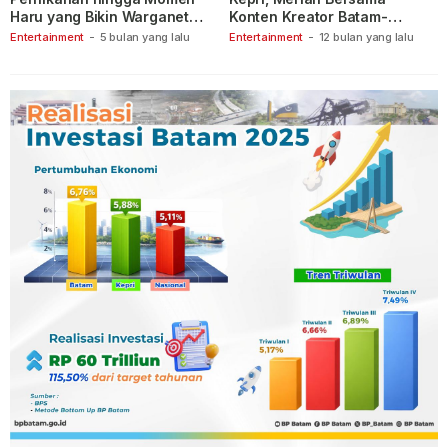
Haru yang Bikin Warganet
Konten Kreator Batam-
Berspekulasi
Tanjungpinang
Entertainment
-
5 bulan yang lalu
Entertainment
-
12 bulan yang lalu