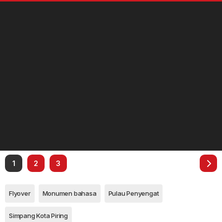
1
2
3
Flyover
Monumen bahasa
Pulau Penyengat
Simpang Kota Piring