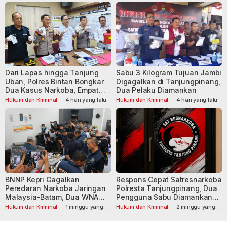
Dari Lapas hingga Tanjung
Sabu 3 Kilogram Tujuan Jambi
Uban, Polres Bintan Bongkar
Digagalkan di Tanjungpinang,
Dua Kasus Narkoba, Empat
Dua Pelaku Diamankan
Tersangka Dibekuk
Hukum dan Kriminal
-
4 hari yang lalu
Hukum dan Kriminal
-
4 hari yang lalu
BNNP Kepri Gagalkan
Respons Cepat Satresnarkoba
Peredaran Narkoba Jaringan
Polresta Tanjungpinang, Dua
Malaysia-Batam, Dua WNA
Pengguna Sabu Diamankan
Masih Diburu
Usai Dilaporkan ke Call Center
Hukum dan Kriminal
-
1 minggu yang
Hukum dan Kriminal
-
2 minggu yang
lalu
lalu
110