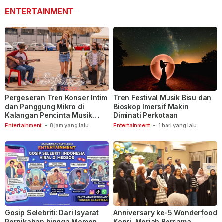
ENTERTAINMENT
Pergeseran Tren Konser Intim
Tren Festival Musik Bisu dan
dan Panggung Mikro di
Bioskop Imersif Makin
Kalangan Pencinta Musik
Diminati Perkotaan
Indonesia
Entertainment
-
8 jam yang lalu
Entertainment
-
1 hari yang lalu
Gosip Selebriti: Dari Isyarat
Anniversary ke-5 Wonderfood
Pernikahan hingga Momen
Kepri, Meriah Bersama