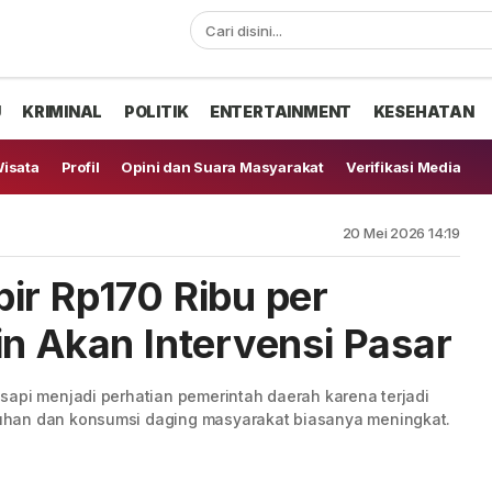
U
KRIMINAL
POLITIK
ENTERTAINMENT
KESEHATAN
isata
Profil
Opini dan Suara Masyarakat
Verifikasi Media
20 Mei 2026 14:19
ir Rp170 Ribu per
in Akan Intervensi Pasar
sapi menjadi perhatian pemerintah daerah karena terjadi
uhan dan konsumsi daging masyarakat biasanya meningkat.