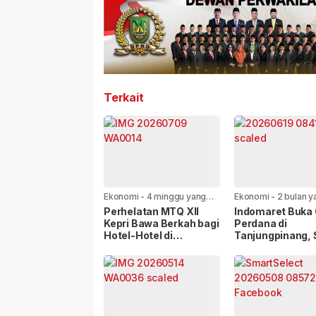
Terkait
Ekonomi
-
4 minggu yang
Ekonomi
-
2 bulan y
lalu
Perhelatan MTQ XII
Indomaret Buka 
Kepri Bawa Berkah bagi
Perdana di
Hotel-Hotel di
Tanjungpinang, 
Tanjungpinang
Hadir di Empat L