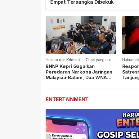
Empat Tersangka Dibekuk
Hukum dan Kriminal
-
7 hari yang lalu
Hukum da
lalu
BNNP Kepri Gagalkan
Respon
Peredaran Narkoba Jaringan
Satres
Malaysia-Batam, Dua WNA
Tanjun
Masih Diburu
Sabu D
Dilapor
ENTERTAINMENT