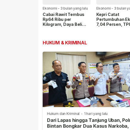
Ekonomi
-
3 bulan yang lalu
Ekonomi
-
3 bulan y
Cabai Rawit Tembus
Kepri Catat
Rp64 Ribu per
Pertumbuhan E
Kilogram, Daya Beli
7,04 Persen, TP
Masyarakat Menurun
TP2DD Bahas
Stabilitas Harga
Digitalisasi
HUKUM & KRIMINAL
Hukum dan Kriminal
-
1 hari yang lalu
Dari Lapas hingga Tanjung Uban, Pol
Bintan Bongkar Dua Kasus Narkoba,