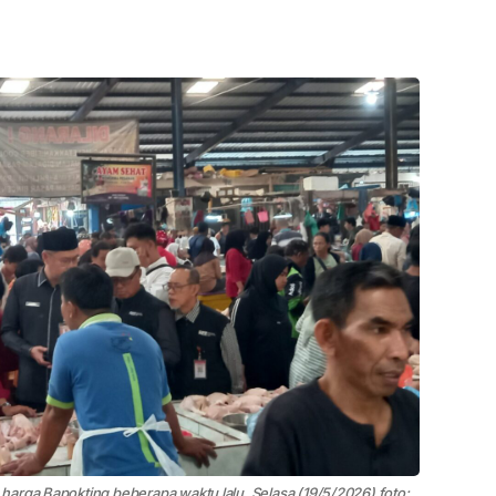
arga Bapokting beberapa waktu lalu, Selasa (19/5/2026) foto: