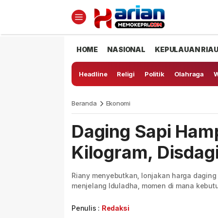
HOME
NASIONAL
KEPULAUAN RIA
Headline
Religi
Politik
Olahraga
W
Beranda
Ekonomi
Daging Sapi Hamp
Kilogram, Disdag
Riany menyebutkan, lonjakan harga daging 
menjelang Iduladha, momen di mana kebut
Penulis :
Redaksi