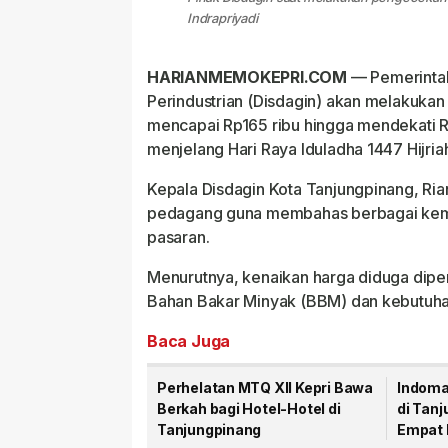
Indrapriyadi
HARIANMEMOKEPRI.COM
— Pemerintah
Perindustrian (Disdagin) akan melakukan 
mencapai Rp165 ribu hingga mendekati Rp
menjelang Hari Raya Iduladha 1447 Hijri
Kepala Disdagin Kota Tanjungpinang, Ri
pedagang guna membahas berbagai kemu
pasaran.
Menurutnya, kenaikan harga diduga dipe
Bahan Bakar Minyak (BBM) dan kebutuha
Baca Juga
Perhelatan MTQ XII Kepri Bawa
Indoma
Berkah bagi Hotel-Hotel di
di Tanj
Tanjungpinang
Empat 