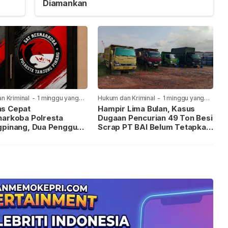
Diamankan
n Kriminal
-
1 minggu yang
Hukum dan Kriminal
-
1 minggu yang
lalu
s Cepat
Hampir Lima Bulan, Kasus
narkoba Polresta
Dugaan Pencurian 49 Ton Besi
gpinang, Dua Pengguna
Scrap PT BAI Belum Tetapkan
iamankan Usai
Tersangka
kan ke Call Center 110