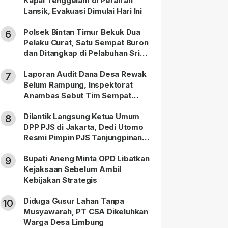
Kapal Tenggelam di Perairan
Lansik, Evakuasi Dimulai Hari Ini
Polsek Bintan Timur Bekuk Dua
6
Pelaku Curat, Satu Sempat Buron
dan Ditangkap di Pelabuhan Sri
Bintan Pura
Laporan Audit Dana Desa Rewak
7
Belum Rampung, Inspektorat
Anambas Sebut Tim Sempat
Terbagi Tangani Kasus Lain
Dilantik Langsung Ketua Umum
8
DPP PJS di Jakarta, Dedi Utomo
Resmi Pimpin PJS Tanjungpinang-
Bintan
Bupati Aneng Minta OPD Libatkan
9
Kejaksaan Sebelum Ambil
Kebijakan Strategis
Diduga Gusur Lahan Tanpa
10
Musyawarah, PT CSA Dikeluhkan
Warga Desa Limbung