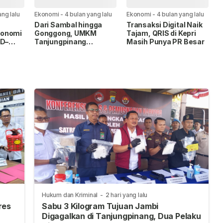
ang lalu
Ekonomi
-
4 bulan yang lalu
Ekonomi
-
4 bulan yang lalu
Dari Sambal hingga
Transaksi Digital Naik
konomi
Gonggong, UMKM
Tajam, QRIS di Kepri
ID–
Tanjungpinang
Masih Punya PR Besar
Disiapkan Jadi Produk
 dan
Unggulan
Hukum dan Kriminal
-
2 hari yang lalu
res
Sabu 3 Kilogram Tujuan Jambi
Digagalkan di Tanjungpinang, Dua Pelaku