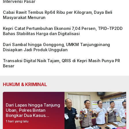
Intervensi Pasar
Cabai Rawit Tembus Rp64 Ribu per Kilogram, Daya Beli
Masyarakat Menurun
Kepri Catat Pertumbuhan Ekonomi 7,04 Persen, TPID–TP2DD
Bahas Stabilitas Harga dan Digitalisasi
Dari Sambal hingga Gonggong, UMKM Tanjungpinang
Disiapkan Jadi Produk Unggulan
Transaksi Digital Naik Tajam, QRIS di Kepri Masih Punya PR
Besar
HUKUM & KRIMINAL
Dari Lapas hingga Tanjung
Uban, Polres Bintan
Bongkar Dua Kasus
Narkoba, Empat Tersangka
1 hari yang lalu
Dibekuk