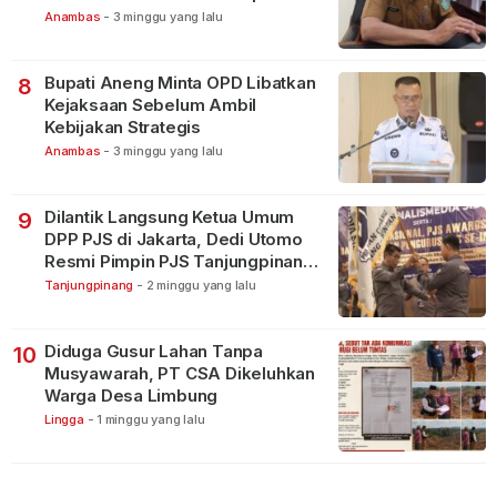
Terbagi Tangani Kasus Lain
Anambas
-
3 minggu yang lalu
Bupati Aneng Minta OPD Libatkan
8
Kejaksaan Sebelum Ambil
Kebijakan Strategis
Anambas
-
3 minggu yang lalu
Dilantik Langsung Ketua Umum
9
DPP PJS di Jakarta, Dedi Utomo
Resmi Pimpin PJS Tanjungpinang-
Bintan
Tanjungpinang
-
2 minggu yang lalu
Diduga Gusur Lahan Tanpa
10
Musyawarah, PT CSA Dikeluhkan
Warga Desa Limbung
Lingga
-
1 minggu yang lalu