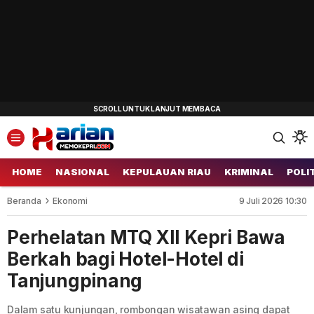
HOME
NASIONAL
KEPULAUAN RIAU
KRIMINAL
POLI
Beranda
Ekonomi
9 Juli 2026 10:30
Perhelatan MTQ XII Kepri Bawa
Berkah bagi Hotel-Hotel di
Tanjungpinang
Dalam satu kunjungan, rombongan wisatawan asing dapat