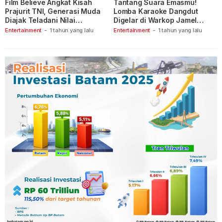
Film Believe Angkat Kisah
Tantang Suara Emasmu!
Prajurit TNI, Generasi Muda
Lomba Karaoke Dangdut
Diajak Teladani Nilai
Digelar di Warkop Jamel
Keberanian
Ganet
Entertainment
-
1 tahun yang lalu
Entertainment
-
1 tahun yang lalu