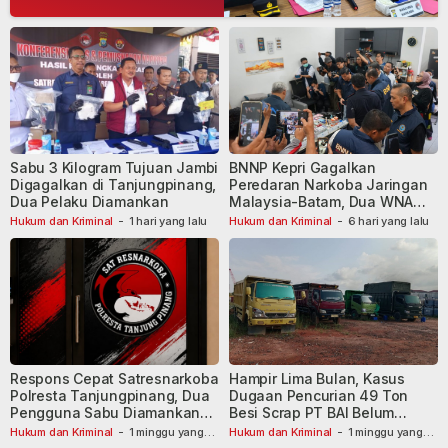
Sabu 3 Kilogram Tujuan Jambi
BNNP Kepri Gagalkan
Digagalkan di Tanjungpinang,
Peredaran Narkoba Jaringan
Dua Pelaku Diamankan
Malaysia-Batam, Dua WNA
Masih Diburu
Hukum dan Kriminal
-
1 hari yang lalu
Hukum dan Kriminal
-
6 hari yang lalu
Respons Cepat Satresnarkoba
Hampir Lima Bulan, Kasus
Polresta Tanjungpinang, Dua
Dugaan Pencurian 49 Ton
Pengguna Sabu Diamankan
Besi Scrap PT BAI Belum
Usai Dilaporkan ke Call Center
Tetapkan Tersangka
Hukum dan Kriminal
-
1 minggu yang
Hukum dan Kriminal
-
1 minggu yang
lalu
110
lalu