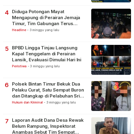
Diduga Potongan Mayat
4
Mengapung di Perairan Jemaja
Timur, Tim Gabungan Terus
Lakukan Pencarian
Headline
-
3 minggu yang lalu
BPBD Lingga Tinjau Langsung
5
Kapal Tenggelam di Perairan
Lansik, Evakuasi Dimulai Hari Ini
Peristiwa
-
3 minggu yang lalu
Polsek Bintan Timur Bekuk Dua
6
Pelaku Curat, Satu Sempat Buron
dan Ditangkap di Pelabuhan Sri
Bintan Pura
Hukum dan Kriminal
-
3 minggu yang lalu
Laporan Audit Dana Desa Rewak
7
Belum Rampung, Inspektorat
Anambas Sebut Tim Sempat