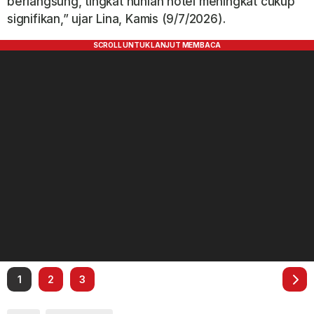
berlangsung, tingkat hunian hotel meningkat cukup
signifikan,” ujar Lina, Kamis (9/7/2026).
1
2
3