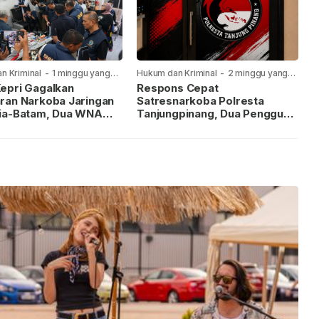
n Kriminal
-
1 minggu yang
Hukum dan Kriminal
-
2 minggu yang
lalu
epri Gagalkan
Respons Cepat
ran Narkoba Jaringan
Satresnarkoba Polresta
ia-Batam, Dua WNA
Tanjungpinang, Dua Pengguna
Diburu
Sabu Diamankan Usai
Dilaporkan ke Call Center 110