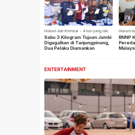
Hukum dan Kriminal
-
4 hari yang lalu
Hukum da
lalu
Sabu 3 Kilogram Tujuan Jambi
BNNP K
Digagalkan di Tanjungpinang,
Pereda
Dua Pelaku Diamankan
Malays
Masih 
ENTERTAINMENT