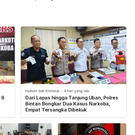
I 2026
Sengketa Lahan PT
Penaah Rampung
CSA Disorot Warga
Dibangun
Hukum dan Kriminal
-
4 hari yang lalu
 6
Dari Lapas hingga Tanjung Uban, Polres
Bintan Bongkar Dua Kasus Narkoba,
Empat Tersangka Dibekuk