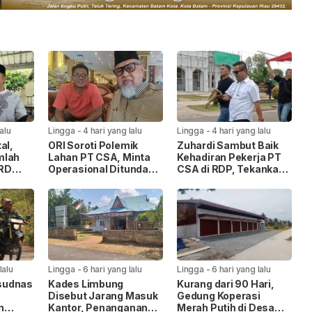
lalu
Lingga
-
4 hari yang lalu
Lingga
-
4 hari yang lalu
al,
ORI Soroti Polemik
Zuhardi Sambut Baik
mlah
Lahan PT CSA, Minta
Kehadiran Pekerja PT
PRD
Operasional Ditunda
CSA di RDP, Tekankan
akan
hingga Hak Masyarakat
Penyelesaian Hak
SA
Dipastikan
Masyarakat
lalu
Lingga
-
6 hari yang lalu
Lingga
-
6 hari yang lalu
sudnas
Kades Limbung
Kurang dari 90 Hari,
Disebut Jarang Masuk
Gedung Koperasi
n
Kantor, Penanganan
Merah Putih di Desa