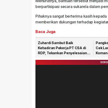
Menurutnya, bantuan tersebut menjadi mot
berpartisipasi secara sukarela dalam p
Pihaknya sangat berterima kasih kepada 
memberikan dukungan terhadap kegiatan
Baca Juga
Zuhardi Sambut Baik
Pangko
Kehadiran Pekerja PT CSA di
Cek La
RDP, Tekankan Penyelesaian
Komand
Hak Masyarakat
TNI 20