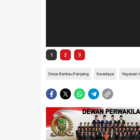
1
2
3
Desa Rantau Panjang
Swadaya
Yayasan G