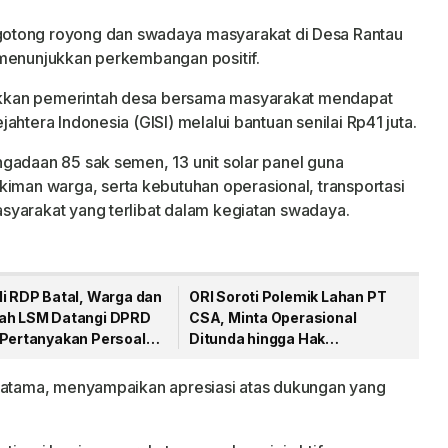
otong royong dan swadaya masyarakat di Desa Rantau
 menunjukkan perkembangan positif.
kkan pemerintah desa bersama masyarakat mendapat
htera Indonesia (GISI) melalui bantuan senilai Rp41 juta.
gadaan 85 sak semen, 13 unit solar panel guna
an warga, serta kebutuhan operasional, transportasi
syarakat yang terlibat dalam kegiatan swadaya.
li RDP Batal, Warga dan
ORI Soroti Polemik Lahan PT
ah LSM Datangi DPRD
CSA, Minta Operasional
 Pertanyakan Persoalan
Ditunda hingga Hak
A
Masyarakat Dipastikan
Pratama, menyampaikan apresiasi atas dukungan yang