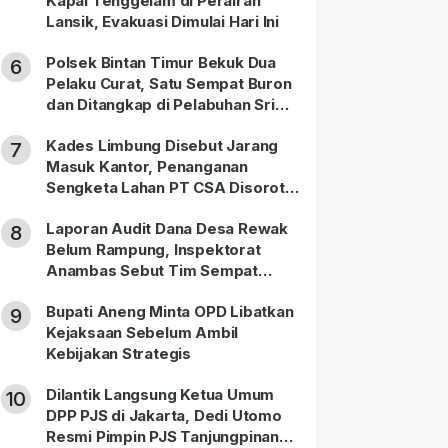
Kapal Tenggelam di Perairan
Lansik, Evakuasi Dimulai Hari Ini
Polsek Bintan Timur Bekuk Dua
6
Pelaku Curat, Satu Sempat Buron
dan Ditangkap di Pelabuhan Sri
Bintan Pura
Kades Limbung Disebut Jarang
7
Masuk Kantor, Penanganan
Sengketa Lahan PT CSA Disorot
Warga
Laporan Audit Dana Desa Rewak
8
Belum Rampung, Inspektorat
Anambas Sebut Tim Sempat
Terbagi Tangani Kasus Lain
Bupati Aneng Minta OPD Libatkan
9
Kejaksaan Sebelum Ambil
Kebijakan Strategis
Dilantik Langsung Ketua Umum
10
DPP PJS di Jakarta, Dedi Utomo
Resmi Pimpin PJS Tanjungpinang-