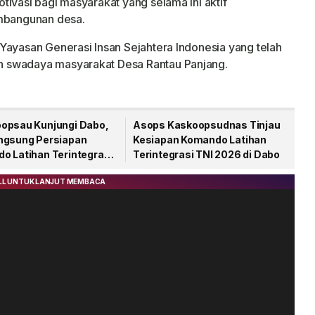
ivasi bagi masyarakat yang selama ini aktif
embangunan desa.
Yayasan Generasi Insan Sejahtera Indonesia yang telah
 swadaya masyarakat Desa Rantau Panjang.
opsau Kunjungi Dabo,
Asops Kaskoopsudnas Tinjau
ngsung Persiapan
Kesiapan Komando Latihan
o Latihan Terintegrasi
Terintegrasi TNI 2026 di Dabo
26