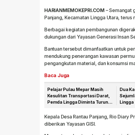
HARIANMEMOKEPRI.COM
– Semangat g
Panjang, Kecamatan Lingga Utara, terus
Berbagai kegiatan pembangunan digera
dukungan dari Yayasan Generasi Insan Seja
Bantuan tersebut dimanfaatkan untuk pen
mendukung penerangan kawasan permukim
pengangkutan material, dan konsumsi ma
Baca Juga
Pelajar Pulau Mepar Masih
Dua Ka
Kesulitan Transportasi Darat,
Sejuml
Pemda Lingga Diminta Turun
Lingga
Tangan
PT CS
Kepala Desa Rantau Panjang, Rio Diary 
diberikan Yayasan GISI.