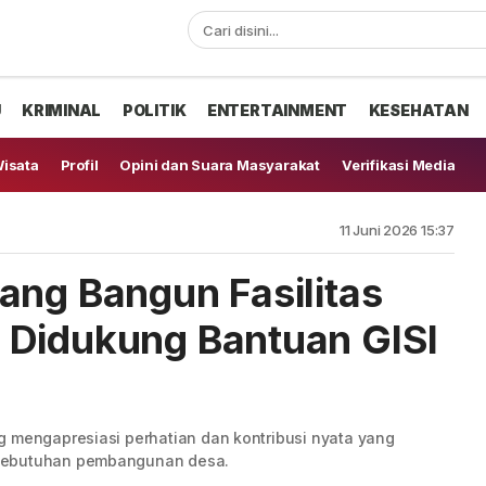
U
KRIMINAL
POLITIK
ENTERTAINMENT
KESEHATAN
isata
Profil
Opini dan Suara Masyarakat
Verifikasi Media
11 Juni 2026 15:37
ang Bangun Fasilitas
 Didukung Bantuan GISI
g mengapresiasi perhatian dan kontribusi nyata yang
 kebutuhan pembangunan desa.