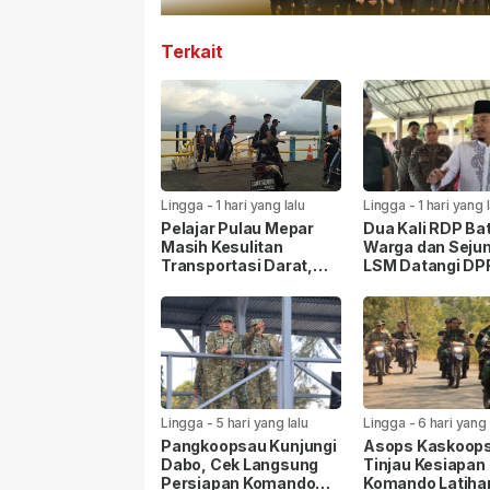
Terkait
Lingga
-
1 hari yang lalu
Lingga
-
1 hari yang 
Pelajar Pulau Mepar
Dua Kali RDP Bat
Masih Kesulitan
Warga dan Seju
Transportasi Darat,
LSM Datangi D
Pemda Lingga Diminta
Lingga Pertany
Turun Tangan
Persoalan PT C
Lingga
-
5 hari yang lalu
Lingga
-
6 hari yang 
Pangkoopsau Kunjungi
Asops Kaskoop
Dabo, Cek Langsung
Tinjau Kesiapan
Persiapan Komando
Komando Latiha