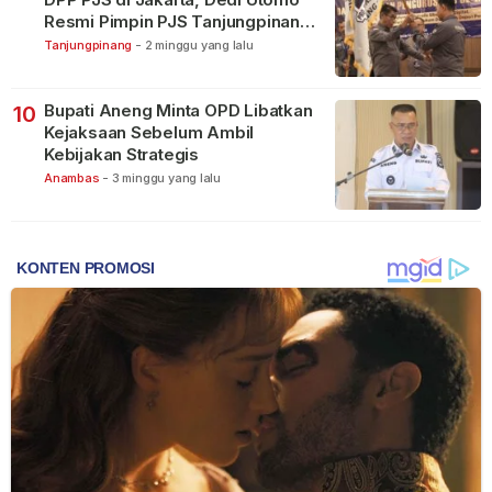
Resmi Pimpin PJS Tanjungpinang-
Bintan
Tanjungpinang
-
2 minggu yang lalu
Bupati Aneng Minta OPD Libatkan
10
Kejaksaan Sebelum Ambil
Kebijakan Strategis
Anambas
-
3 minggu yang lalu