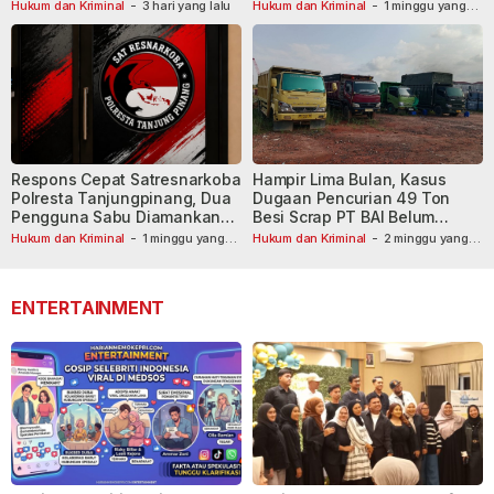
Masih Diburu
Hukum dan Kriminal
-
3 hari yang lalu
Hukum dan Kriminal
-
1 minggu yang
lalu
Respons Cepat Satresnarkoba
Hampir Lima Bulan, Kasus
Polresta Tanjungpinang, Dua
Dugaan Pencurian 49 Ton
Pengguna Sabu Diamankan
Besi Scrap PT BAI Belum
Usai Dilaporkan ke Call Center
Tetapkan Tersangka
Hukum dan Kriminal
-
1 minggu yang
Hukum dan Kriminal
-
2 minggu yang
lalu
110
lalu
ENTERTAINMENT