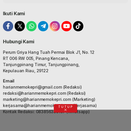
Ikuti Kami
Hubungi Kami
Perum Griya Hang Tuah Permai Blok J1, No. 12
RT 006 RW 005, Pinang Kencana,
Tanjungpinang Timur, Tanjungpinang,
Kepulauan Riau, 29122
Email
harianmemokepri@gmail.com
(Redaksi)
redaksi@harianmemokepri.com
(Redaksi)
marketing@harianmemokepri.com
(Marketing)
kerjasama@harianmemokepri.com
(Kerjasama)
TUTUP
Kontak Redaksi: 083856335187 (Whatsapp)