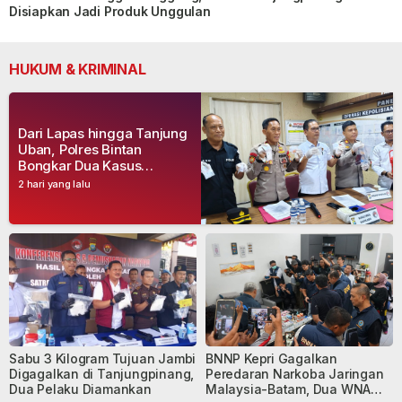
Disiapkan Jadi Produk Unggulan
HUKUM & KRIMINAL
Dari Lapas hingga Tanjung
Uban, Polres Bintan
Bongkar Dua Kasus
Narkoba, Empat Tersangka
2 hari yang lalu
Dibekuk
Sabu 3 Kilogram Tujuan Jambi
BNNP Kepri Gagalkan
Digagalkan di Tanjungpinang,
Peredaran Narkoba Jaringan
Dua Pelaku Diamankan
Malaysia-Batam, Dua WNA