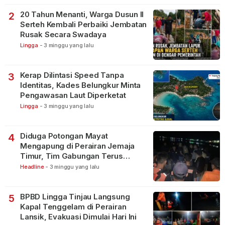
20 Tahun Menanti, Warga Dusun II
2
Serteh Kembali Perbaiki Jembatan
Rusak Secara Swadaya
Lingga
-
3 minggu yang lalu
Kerap Dilintasi Speed Tanpa
3
Identitas, Kades Belungkur Minta
Pengawasan Laut Diperketat
Lingga
-
3 minggu yang lalu
Diduga Potongan Mayat
4
Mengapung di Perairan Jemaja
Timur, Tim Gabungan Terus
Lakukan Pencarian
Headline
-
3 minggu yang lalu
BPBD Lingga Tinjau Langsung
5
Kapal Tenggelam di Perairan
Lansik, Evakuasi Dimulai Hari Ini