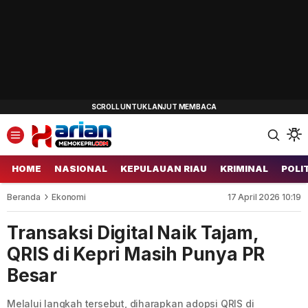
HOME
NASIONAL
KEPULAUAN RIAU
KRIMINAL
POLI
Beranda
Ekonomi
17 April 2026 10:19
Transaksi Digital Naik Tajam,
QRIS di Kepri Masih Punya PR
Besar
Melalui langkah tersebut, diharapkan adopsi QRIS di