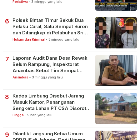
Peristiwa
-
3 minggu yang lalu
Polsek Bintan Timur Bekuk Dua
6
Pelaku Curat, Satu Sempat Buron
dan Ditangkap di Pelabuhan Sri
Bintan Pura
Hukum dan Kriminal
-
3 minggu yang lalu
Laporan Audit Dana Desa Rewak
7
Belum Rampung, Inspektorat
Anambas Sebut Tim Sempat
Terbagi Tangani Kasus Lain
Anambas
-
3 minggu yang lalu
Kades Limbung Disebut Jarang
8
Masuk Kantor, Penanganan
Sengketa Lahan PT CSA Disorot
Warga
Lingga
-
5 hari yang lalu
Dilantik Langsung Ketua Umum
9
DPP PJS di Jakarta, Dedi Utomo