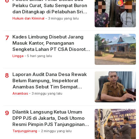
6
Pelaku Curat, Satu Sempat Buron
dan Ditangkap di Pelabuhan Sri
Bintan Pura
Hukum dan Kriminal
-
3 minggu yang lalu
Kades Limbung Disebut Jarang
7
Masuk Kantor, Penanganan
Sengketa Lahan PT CSA Disorot
Warga
Lingga
-
5 hari yang lalu
Laporan Audit Dana Desa Rewak
8
Belum Rampung, Inspektorat
Anambas Sebut Tim Sempat
Terbagi Tangani Kasus Lain
Anambas
-
3 minggu yang lalu
Dilantik Langsung Ketua Umum
9
DPP PJS di Jakarta, Dedi Utomo
Resmi Pimpin PJS Tanjungpinang-
Bintan
Tanjungpinang
-
2 minggu yang lalu