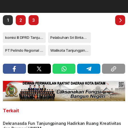
1
2
3
komisi III DPRD Tanjungpinang
Pelabuhan Sri Bintan Pura
PT Pelindo Regional 1 cabang Tanjungpinang
Walikota Tanjungpinang Hj Rahma
Terkait
Dekranasda Fun Tanjungpinang Hadirkan Ruang Kreativitas