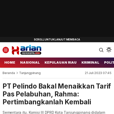
HOME
NASIONAL
KEPULAUAN RIAU
KRIMINAL
POLI
Beranda
Tanjungpinang
21 Juli 2023 07:45
PT Pelindo Bakal Menaikkan Tarif
Pas Pelabuhan, Rahma:
Pertimbangkanlah Kembali
Sementara itu, Komisi III DPRD Kota Tanjungpinang didalam