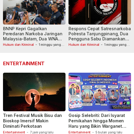
BNNP Kepri Gagalkan
Respons Cepat Satresnarkoba
Peredaran Narkoba Jaringan
Polresta Tanjungpinang, Dua
Malaysia-Batam, Dua WNA
Pengguna Sabu Diamankan
Masih Diburu
Usai Dilaporkan ke Call Center
Hukum dan Kriminal
-
1 minggu yang
Hukum dan Kriminal
-
1 minggu yang
lalu
lalu
110
ENTERTAINMENT
Tren Festival Musik Bisu dan
Gosip Selebriti: Dari Isyarat
Bioskop Imersif Makin
Pernikahan hingga Momen
Diminati Perkotaan
Haru yang Bikin Warganet
Berspekulasi
Entertainment
-
7 jam yang lalu
Entertainment
-
5 bulan yang lalu