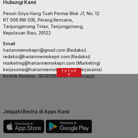
Hubungi Kami
Perum Griya Hang Tuah Permai Blok J1, No. 12
RT 006 RW 005, Pinang Kencana,
Tanjungpinang Timur, Tanjungpinang,
Kepulauan Riau, 29122
Email
harianmemokepri@gmail.com
(Redaksi)
redaksi@harianmemokepri.com
(Redaksi)
marketing@harianmemokepri.com
(Marketing)
kerjasama@harianmemokepri.com
(Kerjasama)
TUTUP
Kontak Redaksi: 083856335187 (Whatsapp)
Jelajahi Berita di Apps Kami