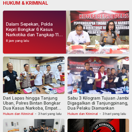
HUKUM & KRIMINAL
Dalam Sepekan, Polda
Kepri Bongkar 6 Kasus
Narkotika dan Tangkap 11
Tersangka
8 jam yang lalu
Dari Lapas hingga Tanjung
Sabu 3 Kilogram Tujuan Jambi
Uban, Polres Bintan Bongkar
Digagalkan di Tanjungpinang,
Dua Kasus Narkoba, Empat
Dua Pelaku Diamankan
Tersangka Dibekuk
Hukum dan Kriminal
-
3 hari yang lalu
Hukum dan Kriminal
-
3 hari yang lalu