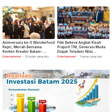
Anniversary ke-5 Wonderfood
Film Believe Angkat Kisah
Kepri, Meriah Bersama
Prajurit TNI, Generasi Muda
Konten Kreator Batam-
Diajak Teladani Nilai
Tanjungpinang
Keberanian
Entertainment
-
12 bulan yang lalu
Entertainment
-
1 tahun yang lalu