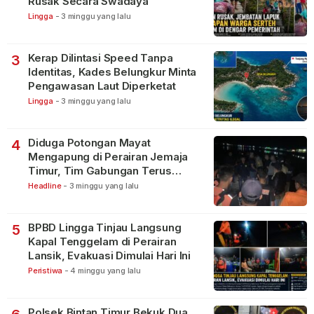
Rusak Secara Swadaya
Lingga
-
3 minggu yang lalu
Kerap Dilintasi Speed Tanpa
3
Identitas, Kades Belungkur Minta
Pengawasan Laut Diperketat
Lingga
-
3 minggu yang lalu
Diduga Potongan Mayat
4
Mengapung di Perairan Jemaja
Timur, Tim Gabungan Terus
Lakukan Pencarian
Headline
-
3 minggu yang lalu
BPBD Lingga Tinjau Langsung
5
Kapal Tenggelam di Perairan
Lansik, Evakuasi Dimulai Hari Ini
Peristiwa
-
4 minggu yang lalu
Polsek Bintan Timur Bekuk Dua