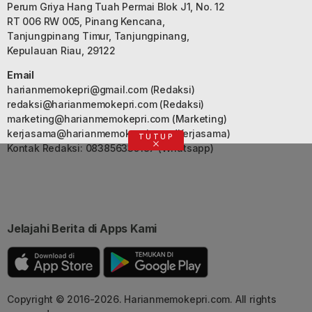
Perum Griya Hang Tuah Permai Blok J1, No. 12
RT 006 RW 005, Pinang Kencana,
Tanjungpinang Timur, Tanjungpinang,
Kepulauan Riau, 29122
Email
harianmemokepri@gmail.com
(Redaksi)
redaksi@harianmemokepri.com
(Redaksi)
marketing@harianmemokepri.com
(Marketing)
kerjasama@harianmemokepri.com
(Kerjasama)
TUTUP
Kontak Redaksi: 083856335187 (Whatsapp)
Jelajahi Berita di Apps Kami
Copyright © 2016-2026. Harianmemokepri.com. All rights