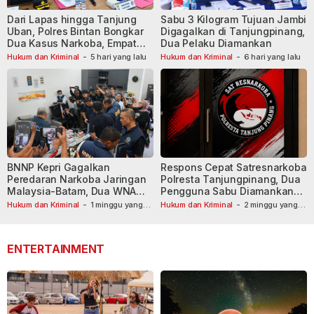
Dari Lapas hingga Tanjung
Sabu 3 Kilogram Tujuan Jambi
Uban, Polres Bintan Bongkar
Digagalkan di Tanjungpinang,
Dua Kasus Narkoba, Empat
Dua Pelaku Diamankan
Tersangka Dibekuk
Hukum dan Kriminal
-
5 hari yang lalu
Hukum dan Kriminal
-
6 hari yang lalu
BNNP Kepri Gagalkan
Respons Cepat Satresnarkoba
Peredaran Narkoba Jaringan
Polresta Tanjungpinang, Dua
Malaysia-Batam, Dua WNA
Pengguna Sabu Diamankan
Masih Diburu
Usai Dilaporkan ke Call Center
Hukum dan Kriminal
-
1 minggu yang
Hukum dan Kriminal
-
2 minggu yang
lalu
lalu
110
ENTERTAINMENT