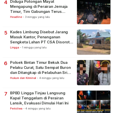
Diduga Potongan Mayat
4
Mengapung di Perairan Jemaja
Timur, Tim Gabungan Terus
Lakukan Pencarian
Headline
-
3 minggu yang lalu
Kades Limbung Disebut Jarang
5
Masuk Kantor, Penanganan
Sengketa Lahan PT CSA Disorot
Warga
Lingga
-
1 minggu yang lalu
Polsek Bintan Timur Bekuk Dua
6
Pelaku Curat, Satu Sempat Buron
dan Ditangkap di Pelabuhan Sri
Bintan Pura
Hukum dan Kriminal
-
4 minggu yang lalu
BPBD Lingga Tinjau Langsung
7
Kapal Tenggelam di Perairan
Lansik, Evakuasi Dimulai Hari Ini
Peristiwa
-
4 minggu yang lalu