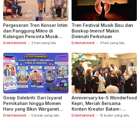
Pergeseran Tren Konser Intim
Tren Festival Musik Bisu dan
dan Panggung Mikro di
Bioskop Imersif Makin
Kalangan Pencinta Musik
Diminati Perkotaan
Indonesia
Entertainment
-
2 hari yang lalu
Entertainment
-
3 hari yang lalu
Gosip Selebriti: Dari Isyarat
Anniversary ke-5 Wonderfood
Pernikahan hingga Momen
Kepri, Meriah Bersama
Haru yang Bikin Warganet
Konten Kreator Batam-
Berspekulasi
Tanjungpinang
Entertainment
-
5 bulan yang lalu
Entertainment
-
12 bulan yang lalu