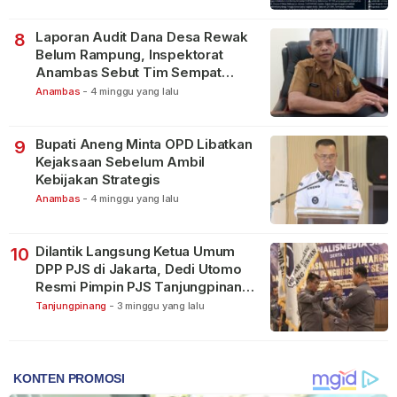
Laporan Audit Dana Desa Rewak
8
Belum Rampung, Inspektorat
Anambas Sebut Tim Sempat
Terbagi Tangani Kasus Lain
Anambas
-
4 minggu yang lalu
Bupati Aneng Minta OPD Libatkan
9
Kejaksaan Sebelum Ambil
Kebijakan Strategis
Anambas
-
4 minggu yang lalu
Dilantik Langsung Ketua Umum
10
DPP PJS di Jakarta, Dedi Utomo
Resmi Pimpin PJS Tanjungpinang-
Bintan
Tanjungpinang
-
3 minggu yang lalu