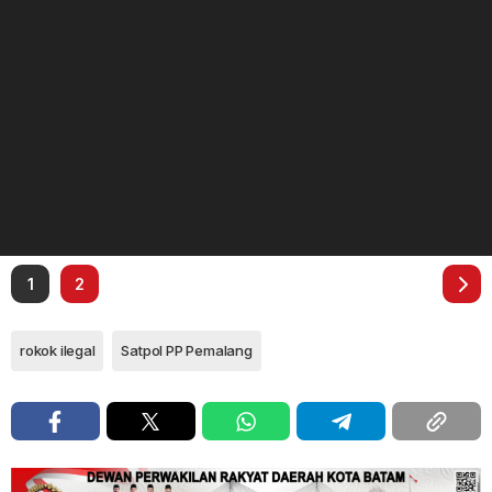
1
2
rokok ilegal
Satpol PP Pemalang