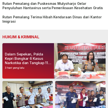
Rutan Pemalang dan Puskesmas Mulyoharjo Gelar
Penyuluhan Hantavirus serta Pemeriksaan Kesehatan Gratis
Rutan Pemalang Terima Hibah Kendaraan Dinas dari Kantor
Imigrasi
HUKUM & KRIMINAL
Dalam Sepekan, Polda
Kepri Bongkar 6 Kasus
Narkotika dan Tangkap 11
Tersangka
3 hari yang lalu