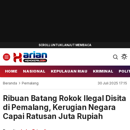
HOME
NASIONAL
KEPULAUAN RIAU
KRIMINAL
POLI
Beranda
Pemalang
30 Juli 2025 17:15
Ribuan Batang Rokok Ilegal Disita
di Pemalang, Kerugian Negara
Capai Ratusan Juta Rupiah