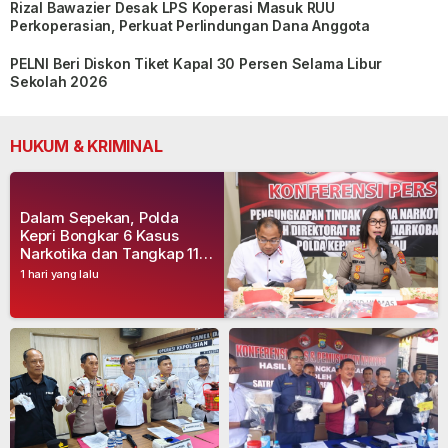
Rizal Bawazier Desak LPS Koperasi Masuk RUU
Perkoperasian, Perkuat Perlindungan Dana Anggota
PELNI Beri Diskon Tiket Kapal 30 Persen Selama Libur
Sekolah 2026
HUKUM & KRIMINAL
Dalam Sepekan, Polda
Kepri Bongkar 6 Kasus
Narkotika dan Tangkap 11
Tersangka
1 hari yang lalu