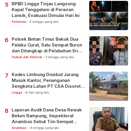
BPBD Lingga Tinjau Langsung
5
Kapal Tenggelam di Perairan
Lansik, Evakuasi Dimulai Hari Ini
Peristiwa
-
4 minggu yang lalu
Polsek Bintan Timur Bekuk Dua
6
Pelaku Curat, Satu Sempat Buron
dan Ditangkap di Pelabuhan Sri
Bintan Pura
Hukum dan Kriminal
-
3 minggu yang lalu
Kades Limbung Disebut Jarang
7
Masuk Kantor, Penanganan
Sengketa Lahan PT CSA Disorot
Warga
Lingga
-
6 hari yang lalu
Laporan Audit Dana Desa Rewak
8
Belum Rampung, Inspektorat
Anambas Sebut Tim Sempat
Terbagi Tangani Kasus Lain
Anambas
-
4 minggu yang lalu