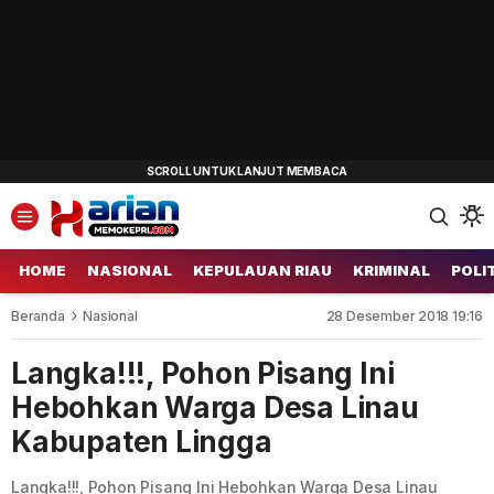
HOME
NASIONAL
KEPULAUAN RIAU
KRIMINAL
POLI
Beranda
Nasional
28 Desember 2018 19:16
Langka!!!, Pohon Pisang Ini
Hebohkan Warga Desa Linau
Kabupaten Lingga
Langka!!!, Pohon Pisang Ini Hebohkan Warga Desa Linau