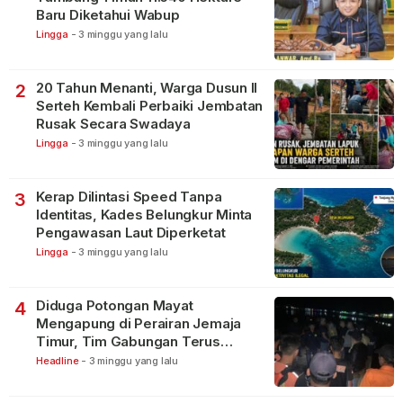
Baru Diketahui Wabup
Lingga
-
3 minggu yang lalu
20 Tahun Menanti, Warga Dusun II
2
Serteh Kembali Perbaiki Jembatan
Rusak Secara Swadaya
Lingga
-
3 minggu yang lalu
Kerap Dilintasi Speed Tanpa
3
Identitas, Kades Belungkur Minta
Pengawasan Laut Diperketat
Lingga
-
3 minggu yang lalu
Diduga Potongan Mayat
4
Mengapung di Perairan Jemaja
Timur, Tim Gabungan Terus
Lakukan Pencarian
Headline
-
3 minggu yang lalu