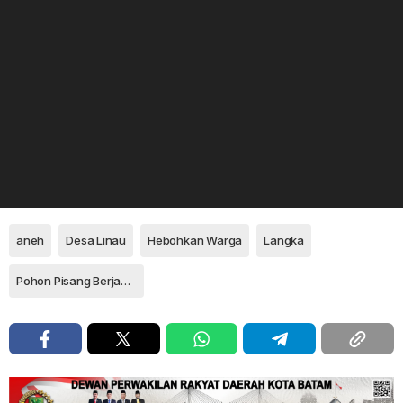
aneh
Desa Linau
Hebohkan Warga
Langka
Pohon Pisang Berjantung Dua