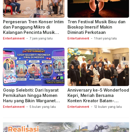
Pergeseran Tren Konser Intim
Tren Festival Musik Bisu dan
dan Panggung Mikro di
Bioskop Imersif Makin
Kalangan Pencinta Musik
Diminati Perkotaan
Indonesia
Entertainment
-
7 jam yang lalu
Entertainment
-
1 hari yang lalu
Gosip Selebriti: Dari Isyarat
Anniversary ke-5 Wonderfood
Pernikahan hingga Momen
Kepri, Meriah Bersama
Haru yang Bikin Warganet
Konten Kreator Batam-
Berspekulasi
Tanjungpinang
Entertainment
-
5 bulan yang lalu
Entertainment
-
12 bulan yang lalu