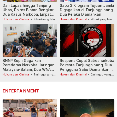
Dari Lapas hingga Tanjung
Sabu 3 Kilogram Tujuan Jambi
Uban, Polres Bintan Bongkar
Digagalkan di Tanjungpinang,
Dua Kasus Narkoba, Empat
Dua Pelaku Diamankan
Tersangka Dibekuk
Hukum dan Kriminal
-
4 hari yang lalu
Hukum dan Kriminal
-
4 hari yang lalu
BNNP Kepri Gagalkan
Respons Cepat Satresnarkoba
Peredaran Narkoba Jaringan
Polresta Tanjungpinang, Dua
Malaysia-Batam, Dua WNA
Pengguna Sabu Diamankan
Masih Diburu
Usai Dilaporkan ke Call Center
Hukum dan Kriminal
-
1 minggu yang
Hukum dan Kriminal
-
2 minggu yang
lalu
lalu
110
ENTERTAINMENT