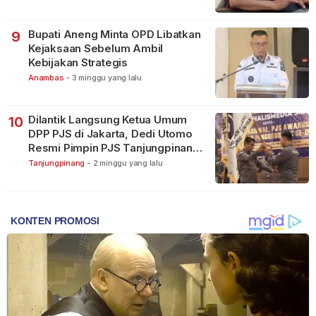
Bupati Aneng Minta OPD Libatkan
9
Kejaksaan Sebelum Ambil
Kebijakan Strategis
Anambas
-
3 minggu yang lalu
Dilantik Langsung Ketua Umum
10
DPP PJS di Jakarta, Dedi Utomo
Resmi Pimpin PJS Tanjungpinang-
Bintan
Tanjungpinang
-
2 minggu yang lalu