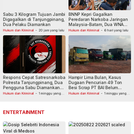
Sabu 3 Kilogram Tujuan Jambi
BNNP Kepri Gagalkan
Digagalkan di Tanjungpinang,
Peredaran Narkoba Jaringan
Dua Pelaku Diamankan
Malaysia-Batam, Dua WNA
Masih Diburu
Hukum dan Kriminal
-
20 jam yang lalu
Hukum dan Kriminal
-
6 hari yang lalu
Respons Cepat Satresnarkoba
Hampir Lima Bulan, Kasus
Polresta Tanjungpinang, Dua
Dugaan Pencurian 49 Ton
Pengguna Sabu Diamankan
Besi Scrap PT BAI Belum
Usai Dilaporkan ke Call Center
Tetapkan Tersangka
Hukum dan Kriminal
-
1 minggu yang
Hukum dan Kriminal
-
1 minggu yang
lalu
110
lalu
ENTERTAINMENT