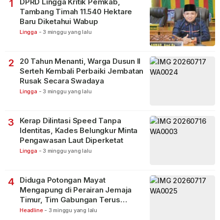
DPRD Lingga Kritik Pemkab,
1
Tambang Timah 11.540 Hektare
Baru Diketahui Wabup
Lingga
-
3 minggu yang lalu
20 Tahun Menanti, Warga Dusun II
2
Serteh Kembali Perbaiki Jembatan
Rusak Secara Swadaya
Lingga
-
3 minggu yang lalu
Kerap Dilintasi Speed Tanpa
3
Identitas, Kades Belungkur Minta
Pengawasan Laut Diperketat
Lingga
-
3 minggu yang lalu
Diduga Potongan Mayat
4
Mengapung di Perairan Jemaja
Timur, Tim Gabungan Terus
Lakukan Pencarian
Headline
-
3 minggu yang lalu