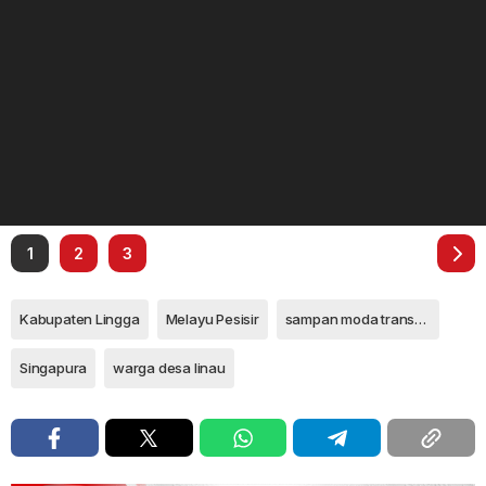
1
2
3
Kabupaten Lingga
Melayu Pesisir
sampan moda transportasi laut
Singapura
warga desa linau