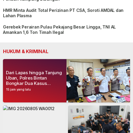
HMR Minta Audit Total Perizinan PT CSA, Soroti AMDAL dan
Lahan Plasma
Gerebek Perairan Pulau Pekajang Besar Lingga, TNI AL
Amankan 1,6 Ton Timah Ilegal
HUKUM & KRIMINAL
Dari Lapas hingga Tanjung
Uban, Polres Bintan
Bongkar Dua Kasus
Narkoba, Empat Tersangka
15 jam yang lalu
Dibekuk