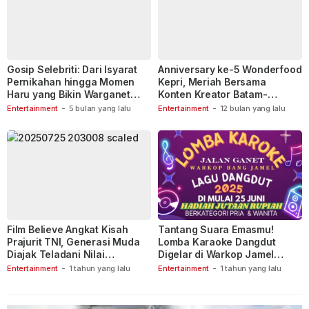
Gosip Selebriti: Dari Isyarat
Anniversary ke-5 Wonderfood
Pernikahan hingga Momen
Kepri, Meriah Bersama
Haru yang Bikin Warganet
Konten Kreator Batam-
Berspekulasi
Tanjungpinang
Entertainment
-
5 bulan yang lalu
Entertainment
-
12 bulan yang lalu
Film Believe Angkat Kisah
Tantang Suara Emasmu!
Prajurit TNI, Generasi Muda
Lomba Karaoke Dangdut
Diajak Teladani Nilai
Digelar di Warkop Jamel
Keberanian
Ganet
Entertainment
-
1 tahun yang lalu
Entertainment
-
1 tahun yang lalu