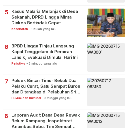
Kasus Malaria Melonjak di Desa
5
Sekanah, DPRD Lingga Minta
Dinkes Bertindak Cepat
Kesehatan
-
1 bulan yang lalu
BPBD Lingga Tinjau Langsung
6
Kapal Tenggelam di Perairan
Lansik, Evakuasi Dimulai Hari Ini
Peristiwa
-
3 minggu yang lalu
Polsek Bintan Timur Bekuk Dua
7
Pelaku Curat, Satu Sempat Buron
dan Ditangkap di Pelabuhan Sri
Bintan Pura
Hukum dan Kriminal
-
3 minggu yang lalu
Laporan Audit Dana Desa Rewak
8
Belum Rampung, Inspektorat
Anambas Sebut Tim Sempat