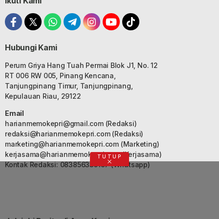
Ikuti Kami
Hubungi Kami
Perum Griya Hang Tuah Permai Blok J1, No. 12
RT 006 RW 005, Pinang Kencana,
Tanjungpinang Timur, Tanjungpinang,
Kepulauan Riau, 29122
Email
harianmemokepri@gmail.com
(Redaksi)
redaksi@harianmemokepri.com
(Redaksi)
marketing@harianmemokepri.com
(Marketing)
kerjasama@harianmemokepri.com
(Kerjasama)
TUTUP
Kontak Redaksi: 083856335187 (Whatsapp)