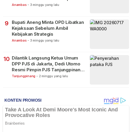
Terbagi Tangani Kasus Lain
Anambas
-
3 minggu yang lalu
Bupati Aneng Minta OPD Libatkan
9
Kejaksaan Sebelum Ambil
Kebijakan Strategis
Anambas
-
3 minggu yang lalu
Dilantik Langsung Ketua Umum
10
DPP PJS di Jakarta, Dedi Utomo
Resmi Pimpin PJS Tanjungpinang-
Bintan
Tanjungpinang
-
2 minggu yang lalu