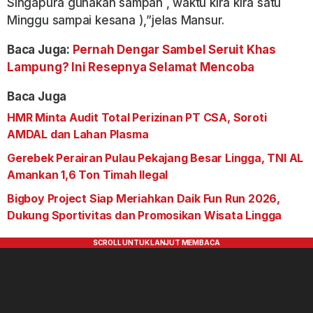
Singapura gunakan sampan , waktu kira kira satu
Minggu sampai kesana ),”jelas Mansur.
Baca Juga:
Pernah Dengar Sambel Seruit Khas
Lampung? Ini Resepnya Selamat Mencoba
Baca Juga
HMR Minta Audit Total Perizinan PT CSA, Soroti
AMDAL dan Lahan Plasma
Gerebek Perairan Pulau Pekajang Besar Lingga, TNI AL
Amankan 1,6 Ton Timah Ilegal
Bigboy Project Siap Meriahkan Daik Fun Run 2026,
Dukung Sportivitas dan Promosikan Wisata Lingga