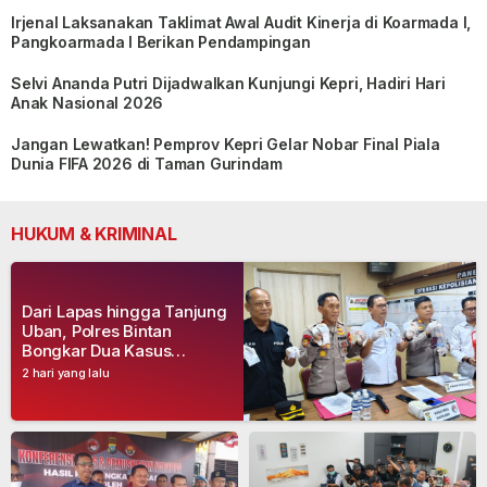
Irjenal Laksanakan Taklimat Awal Audit Kinerja di Koarmada I,
Pangkoarmada I Berikan Pendampingan
Selvi Ananda Putri Dijadwalkan Kunjungi Kepri, Hadiri Hari
Anak Nasional 2026
Jangan Lewatkan! Pemprov Kepri Gelar Nobar Final Piala
Dunia FIFA 2026 di Taman Gurindam
HUKUM & KRIMINAL
Dari Lapas hingga Tanjung
Uban, Polres Bintan
Bongkar Dua Kasus
Narkoba, Empat Tersangka
2 hari yang lalu
Dibekuk