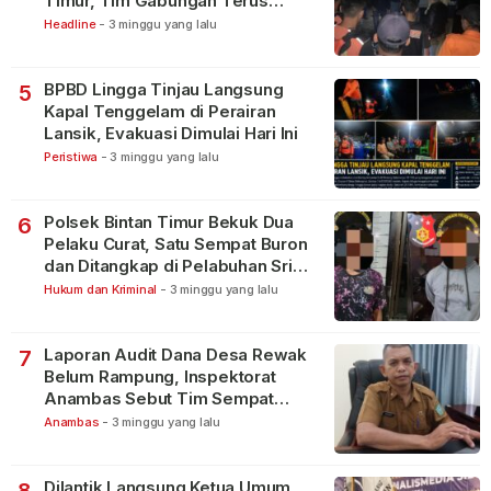
Timur, Tim Gabungan Terus
Lakukan Pencarian
Headline
-
3 minggu yang lalu
BPBD Lingga Tinjau Langsung
5
Kapal Tenggelam di Perairan
Lansik, Evakuasi Dimulai Hari Ini
Peristiwa
-
3 minggu yang lalu
Polsek Bintan Timur Bekuk Dua
6
Pelaku Curat, Satu Sempat Buron
dan Ditangkap di Pelabuhan Sri
Bintan Pura
Hukum dan Kriminal
-
3 minggu yang lalu
Laporan Audit Dana Desa Rewak
7
Belum Rampung, Inspektorat
Anambas Sebut Tim Sempat
Terbagi Tangani Kasus Lain
Anambas
-
3 minggu yang lalu
Dilantik Langsung Ketua Umum
8