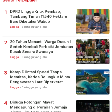
DPRD Lingga Kritik Pemkab,
1
Tambang Timah 11.540 Hektare
Baru Diketahui Wabup
Lingga
-
3 minggu yang lalu
20 Tahun Menanti, Warga Dusun II
2
Serteh Kembali Perbaiki Jembatan
Rusak Secara Swadaya
Lingga
-
3 minggu yang lalu
Kerap Dilintasi Speed Tanpa
3
Identitas, Kades Belungkur Minta
Pengawasan Laut Diperketat
Lingga
-
3 minggu yang lalu
Diduga Potongan Mayat
4
Mengapung di Perairan Jemaja