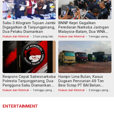
Sabu 3 Kilogram Tujuan Jambi
BNNP Kepri Gagalkan
Digagalkan di Tanjungpinang,
Peredaran Narkoba Jaringan
Dua Pelaku Diamankan
Malaysia-Batam, Dua WNA
Masih Diburu
Hukum dan Kriminal
-
2 hari yang lalu
Hukum dan Kriminal
-
1 minggu yang
lalu
Respons Cepat Satresnarkoba
Hampir Lima Bulan, Kasus
Polresta Tanjungpinang, Dua
Dugaan Pencurian 49 Ton
Pengguna Sabu Diamankan
Besi Scrap PT BAI Belum
Usai Dilaporkan ke Call Center
Tetapkan Tersangka
Hukum dan Kriminal
-
1 minggu yang
Hukum dan Kriminal
-
2 minggu yang
lalu
110
lalu
ENTERTAINMENT