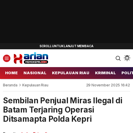
HOME
NASIONAL
KEPULAUAN RIAU
KRIMINAL
POLI
Beranda
Kepulauan Riau
29 November 2025 16:42
Sembilan Penjual Miras Ilegal di
Batam Terjaring Operasi
Ditsamapta Polda Kepri