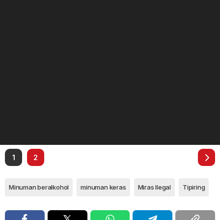
1
2
Minuman beralkohol
minuman keras
Miras Ilegal
Tipiring