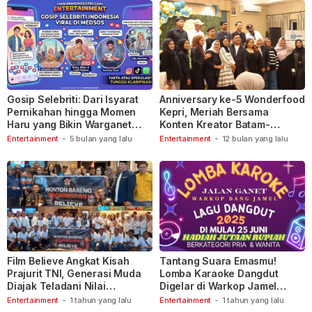
Gosip Selebriti: Dari Isyarat
Anniversary ke-5 Wonderfood
Pernikahan hingga Momen
Kepri, Meriah Bersama
Haru yang Bikin Warganet
Konten Kreator Batam-
Berspekulasi
Tanjungpinang
Entertainment
-
5 bulan yang lalu
Entertainment
-
12 bulan yang lalu
Film Believe Angkat Kisah
Tantang Suara Emasmu!
Prajurit TNI, Generasi Muda
Lomba Karaoke Dangdut
Diajak Teladani Nilai
Digelar di Warkop Jamel
Keberanian
Ganet
Entertainment
-
1 tahun yang lalu
Entertainment
-
1 tahun yang lalu