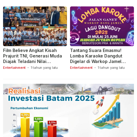
Film Believe Angkat Kisah
Tantang Suara Emasmu!
Prajurit TNI, Generasi Muda
Lomba Karaoke Dangdut
Diajak Teladani Nilai
Digelar di Warkop Jamel
Keberanian
Ganet
Entertainment
-
1 tahun yang lalu
Entertainment
-
1 tahun yang lalu