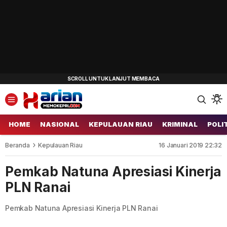
HOME
NASIONAL
KEPULAUAN RIAU
KRIMINAL
POLI
Beranda
Kepulauan Riau
16 Januari 2019 22:32
Pemkab Natuna Apresiasi Kinerja
PLN Ranai
Pemkab Natuna Apresiasi Kinerja PLN Ranai