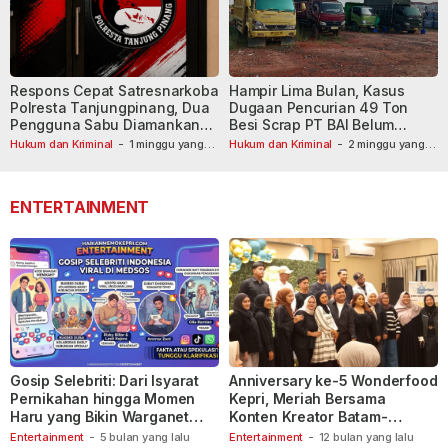
Respons Cepat Satresnarkoba
Hampir Lima Bulan, Kasus
Polresta Tanjungpinang, Dua
Dugaan Pencurian 49 Ton
Pengguna Sabu Diamankan
Besi Scrap PT BAI Belum
Usai Dilaporkan ke Call Center
Tetapkan Tersangka
Hukum dan Kriminal
-
1 minggu yang
Hukum dan Kriminal
-
2 minggu yang
lalu
110
lalu
ENTERTAINMENT
Gosip Selebriti: Dari Isyarat
Anniversary ke-5 Wonderfood
Pernikahan hingga Momen
Kepri, Meriah Bersama
Haru yang Bikin Warganet
Konten Kreator Batam-
Berspekulasi
Tanjungpinang
Entertainment
-
5 bulan yang lalu
Entertainment
-
12 bulan yang lalu