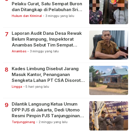
Pelaku Curat, Satu Sempat Buron
dan Ditangkap di Pelabuhan Sri
Bintan Pura
Hukum dan Kriminal
-
3 minggu yang lalu
Laporan Audit Dana Desa Rewak
7
Belum Rampung, Inspektorat
Anambas Sebut Tim Sempat
Terbagi Tangani Kasus Lain
Anambas
-
3 minggu yang lalu
Kades Limbung Disebut Jarang
8
Masuk Kantor, Penanganan
Sengketa Lahan PT CSA Disorot
Warga
Lingga
-
5 hari yang lalu
Dilantik Langsung Ketua Umum
9
DPP PJS di Jakarta, Dedi Utomo
Resmi Pimpin PJS Tanjungpinang-
Bintan
Tanjungpinang
-
2 minggu yang lalu