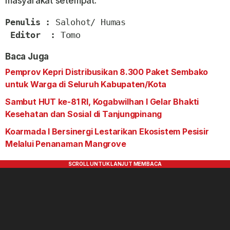
masyarakat setempat.
Penulis :
 Salohot/ Humas

Editor  :
 Tomo
Baca Juga
Pemprov Kepri Distribusikan 8.300 Paket Sembako
untuk Warga di Seluruh Kabupaten/Kota
Sambut HUT ke-81 RI, Kogabwilhan I Gelar Bhakti
Kesehatan dan Sosial di Tanjungpinang
Koarmada I Bersinergi Lestarikan Ekosistem Pesisir
Melalui Penanaman Mangrove