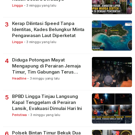
Lingga
-
3 minggu yang lalu
Kerap Dilintasi Speed Tanpa
3
Identitas, Kades Belungkur Minta
Pengawasan Laut Diperketat
Lingga
-
3 minggu yang lalu
Diduga Potongan Mayat
4
Mengapung di Perairan Jemaja
Timur, Tim Gabungan Terus
Lakukan Pencarian
Headline
-
3 minggu yang lalu
BPBD Lingga Tinjau Langsung
5
Kapal Tenggelam di Perairan
Lansik, Evakuasi Dimulai Hari Ini
Peristiwa
-
3 minggu yang lalu
Polsek Bintan Timur Bekuk Dua
6