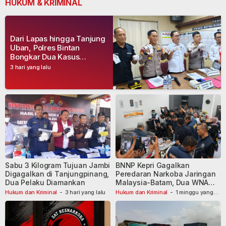
HUKUM & KRIMINAL
Dari Lapas hingga Tanjung
Uban, Polres Bintan
Bongkar Dua Kasus
Narkoba, Empat Tersangka
3 hari yang lalu
Dibekuk
Sabu 3 Kilogram Tujuan Jambi
BNNP Kepri Gagalkan
Digagalkan di Tanjungpinang,
Peredaran Narkoba Jaringan
Dua Pelaku Diamankan
Malaysia-Batam, Dua WNA
Masih Diburu
Hukum dan Kriminal
-
3 hari yang lalu
Hukum dan Kriminal
-
1 minggu yang
lalu