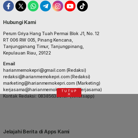
Hubungi Kami
Perum Griya Hang Tuah Permai Blok J1, No. 12
RT 006 RW 005, Pinang Kencana,
Tanjungpinang Timur, Tanjungpinang,
Kepulauan Riau, 29122
Email
harianmemokepri@gmail.com
(Redaksi)
redaksi@harianmemokepri.com
(Redaksi)
marketing@harianmemokepri.com
(Marketing)
kerjasama@harianmemokepri.com
(Kerjasama)
TUTUP
Kontak Redaksi: 083856335187 (Whatsapp)
Jelajahi Berita di Apps Kami