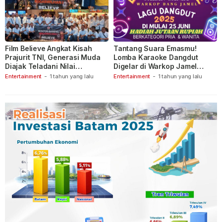
Film Believe Angkat Kisah
Tantang Suara Emasmu!
Prajurit TNI, Generasi Muda
Lomba Karaoke Dangdut
Diajak Teladani Nilai
Digelar di Warkop Jamel
Keberanian
Ganet
Entertainment
-
1 tahun yang lalu
Entertainment
-
1 tahun yang lalu