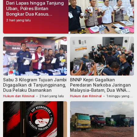
Dari Lapas hingga Tanjung
Uban, Polres Bintan
Bongkar Dua Kasus
Narkoba, Empat Tersangka
2 hari yang lalu
Dibekuk
Sabu 3 Kilogram Tujuan Jambi
BNNP Kepri Gagalkan
Digagalkan di Tanjungpinang,
Peredaran Narkoba Jaringan
Dua Pelaku Diamankan
Malaysia-Batam, Dua WNA
Masih Diburu
Hukum dan Kriminal
-
2 hari yang lalu
Hukum dan Kriminal
-
1 minggu yang
lalu