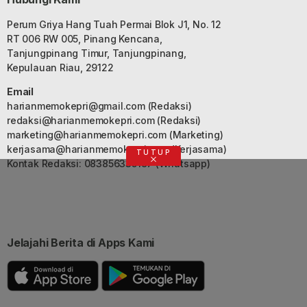
Perum Griya Hang Tuah Permai Blok J1, No. 12
RT 006 RW 005, Pinang Kencana,
Tanjungpinang Timur, Tanjungpinang,
Kepulauan Riau, 29122
Email
harianmemokepri@gmail.com
(Redaksi)
redaksi@harianmemokepri.com
(Redaksi)
marketing@harianmemokepri.com
(Marketing)
kerjasama@harianmemokepri.com
(Kerjasama)
TUTUP
Kontak Redaksi: 083856335187 (Whatsapp)
Jelajahi Berita di Apps Kami