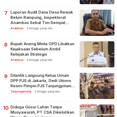
Laporan Audit Dana Desa Rewak
7
Belum Rampung, Inspektorat
Anambas Sebut Tim Sempat
Terbagi Tangani Kasus Lain
Anambas
-
3 minggu yang lalu
Bupati Aneng Minta OPD Libatkan
8
Kejaksaan Sebelum Ambil
Kebijakan Strategis
Anambas
-
3 minggu yang lalu
Dilantik Langsung Ketua Umum
9
DPP PJS di Jakarta, Dedi Utomo
Resmi Pimpin PJS Tanjungpinang-
Bintan
Tanjungpinang
-
2 minggu yang lalu
Diduga Gusur Lahan Tanpa
10
Musyawarah, PT CSA Dikeluhkan