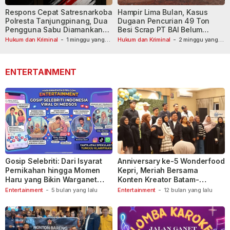
Respons Cepat Satresnarkoba
Hampir Lima Bulan, Kasus
Polresta Tanjungpinang, Dua
Dugaan Pencurian 49 Ton
Pengguna Sabu Diamankan
Besi Scrap PT BAI Belum
Usai Dilaporkan ke Call Center
Tetapkan Tersangka
Hukum dan Kriminal
-
1 minggu yang
Hukum dan Kriminal
-
2 minggu yang
lalu
110
lalu
ENTERTAINMENT
Gosip Selebriti: Dari Isyarat
Anniversary ke-5 Wonderfood
Pernikahan hingga Momen
Kepri, Meriah Bersama
Haru yang Bikin Warganet
Konten Kreator Batam-
Berspekulasi
Tanjungpinang
Entertainment
-
5 bulan yang lalu
Entertainment
-
12 bulan yang lalu