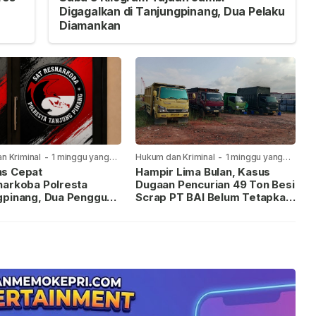
Digagalkan di Tanjungpinang, Dua Pelaku
Diamankan
n Kriminal
-
1 minggu yang
Hukum dan Kriminal
-
1 minggu yang
lalu
s Cepat
Hampir Lima Bulan, Kasus
narkoba Polresta
Dugaan Pencurian 49 Ton Besi
gpinang, Dua Pengguna
Scrap PT BAI Belum Tetapkan
iamankan Usai
Tersangka
kan ke Call Center 110