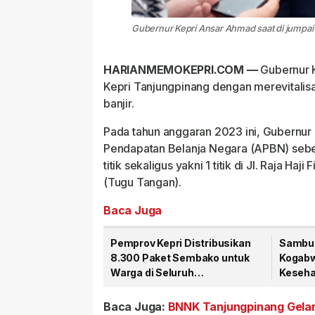
Gubernur Kepri Ansar Ahmad saat di jumpai
HARIANMEMOKEPRI.COM —
Gubernur 
Kepri Tanjungpinang dengan merevitalis
banjir.
Pada tahun anggaran 2023 ini, Gubernu
Pendapatan Belanja Negara (APBN) sebes
titik sekaligus yakni 1 titik di Jl. Raja Haj
(Tugu Tangan).
Baca Juga
Pemprov Kepri Distribusikan
Sambut
8.300 Paket Sembako untuk
Kogabwi
Warga di Seluruh
Kesehat
Kabupaten/Kota
Tanjun
Baca Juga:
BNNK Tanjungpinang Gelar