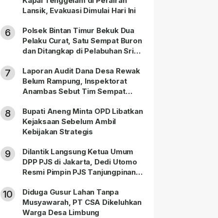
Kapal Tenggelam di Perairan
Lansik, Evakuasi Dimulai Hari Ini
Polsek Bintan Timur Bekuk Dua
6
Pelaku Curat, Satu Sempat Buron
dan Ditangkap di Pelabuhan Sri
Bintan Pura
Laporan Audit Dana Desa Rewak
7
Belum Rampung, Inspektorat
Anambas Sebut Tim Sempat
Terbagi Tangani Kasus Lain
Bupati Aneng Minta OPD Libatkan
8
Kejaksaan Sebelum Ambil
Kebijakan Strategis
Dilantik Langsung Ketua Umum
9
DPP PJS di Jakarta, Dedi Utomo
Resmi Pimpin PJS Tanjungpinang-
Bintan
Diduga Gusur Lahan Tanpa
10
Musyawarah, PT CSA Dikeluhkan
Warga Desa Limbung