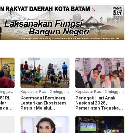
minggu
Kepulauan Riau
-
2 minggu
Kepulauan Riau
-
2 minggu
yang lalu
yang lalu
1 RI,
Koarmada I Bersinergi
Peringati Hari Anak
lar
Lestarikan Ekosistem
Nasional 2026,
n dan
Pesisir Melalui
Pemerintah Tegaskan
Penanaman Mangrove
Komitmen Penuhi Hak
Anak