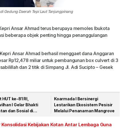
 di Gedung Daerah Tepi Laut Tanjungpinang
Kepri Ansar Ahmad terus berupaya memoles Ibukota
asi beberapa objek penting hingga penanggulangan
r Kepri Ansar Ahmad berhasil menggaet dana Anggaran
ar Rp12,478 miliar untuk pembangunan box culvert di 3
i Fisabilillah dan 2 titik di Simpang Jl. Adi Sucipto – Gesek
 HUT ke-81 RI,
Koarmada I Bersinergi
lhan I Gelar Bhakti
Lestarikan Ekosistem Pesisir
an dan Sosial di
Melalui Penanaman Mangrove
gpinang
 Konsolidasi Kebijakan Kotan Antar Lembaga Guna