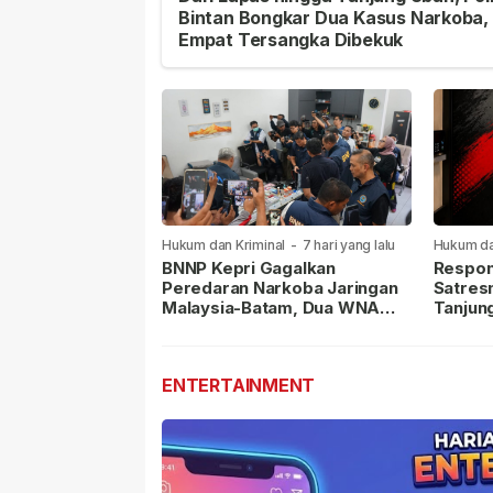
Bintan Bongkar Dua Kasus Narkoba,
Empat Tersangka Dibekuk
Hukum dan Kriminal
-
7 hari yang lalu
Hukum da
lalu
BNNP Kepri Gagalkan
Respon
Peredaran Narkoba Jaringan
Satres
Malaysia-Batam, Dua WNA
Tanjun
Masih Diburu
Sabu D
Dilapor
ENTERTAINMENT