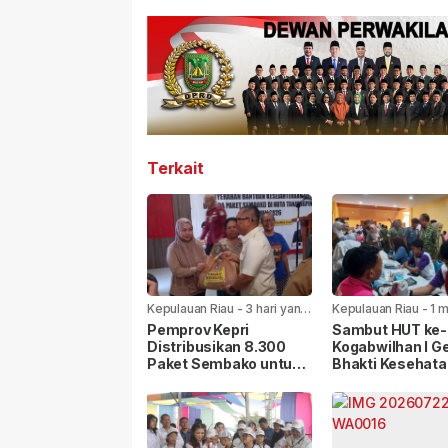
Terkait
Kepulauan Riau
-
3 hari yang
Kepulauan Riau
-
1 
lalu
yang lalu
Pemprov Kepri
Sambut HUT ke-8
Distribusikan 8.300
Kogabwilhan I Ge
Paket Sembako untuk
Bhakti Kesehata
Warga di Seluruh
Sosial di
Kabupaten/Kota
Tanjungpinang