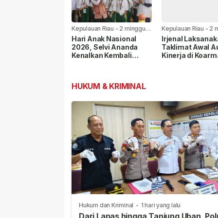
Kepulauan Riau
-
2 minggu
Kepulauan Riau
-
2 
yang lalu
yang lalu
Hari Anak Nasional
Irjenal Laksana
2026, Selvi Ananda
Taklimat Awal A
Kenalkan Kembali
Kinerja di Koarm
Permainan Rakyat
Pangkoarmada I
kepada Anak
Berikan Pendam
HUKUM & KRIMINAL
Hukum dan Kriminal
-
1 hari yang lalu
Dari Lapas hingga Tanjung Uban, Pol