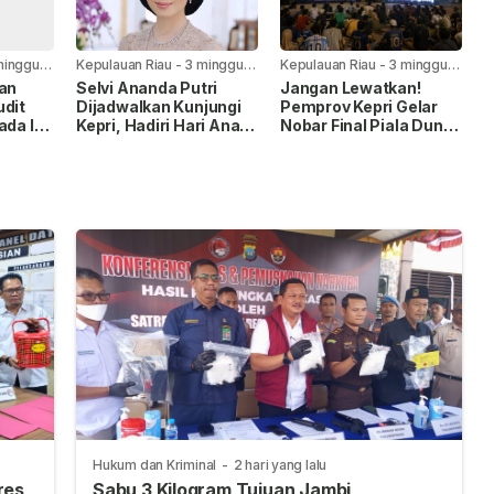
minggu
Kepulauan Riau
-
3 minggu
Kepulauan Riau
-
3 minggu
yang lalu
yang lalu
kan
Selvi Ananda Putri
Jangan Lewatkan!
udit
Dijadwalkan Kunjungi
Pemprov Kepri Gelar
ada I,
Kepri, Hadiri Hari Anak
Nobar Final Piala Dunia
Nasional 2026
FIFA 2026 di Taman
pingan
Gurindam
Hukum dan Kriminal
-
2 hari yang lalu
res
Sabu 3 Kilogram Tujuan Jambi