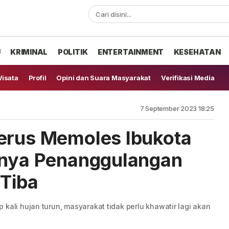
U
KRIMINAL
POLITIK
ENTERTAINMENT
KESEHATAN
isata
Profil
Opini dan Suara Masyarakat
Verifikasi Media
7 September 2023 18:25
erus Memoles Ibukota
unya Penanggulangan
 Tiba
kali hujan turun, masyarakat tidak perlu khawatir lagi akan