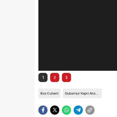
1
2
3
Box Culvert
Gubernur Kepri Ansar Ahmad