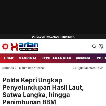
HOME
NASIONAL
KEPULAUAN RIAU
KRIMINAL
POLI
Beranda
Hukum dan Kriminal
21 Agustus 2025 16:34
Polda Kepri Ungkap
Penyelundupan Hasil Laut,
Satwa Langka, hingga
Penimbunan BBM