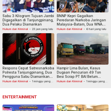
Sabu 3 Kilogram Tujuan Jambi
BNNP Kepri Gagalkan
Digagalkan di Tanjungpinang,
Peredaran Narkoba Jaringan
Dua Pelaku Diamankan
Malaysia-Batam, Dua WNA
Masih Diburu
Hukum dan Kriminal
-
23 jam yang lalu
Hukum dan Kriminal
-
6 hari yang lalu
Respons Cepat Satresnarkoba
Hampir Lima Bulan, Kasus
Polresta Tanjungpinang, Dua
Dugaan Pencurian 49 Ton
Pengguna Sabu Diamankan
Besi Scrap PT BAI Belum
Usai Dilaporkan ke Call Center
Tetapkan Tersangka
Hukum dan Kriminal
-
1 minggu yang
Hukum dan Kriminal
-
1 minggu yang
lalu
110
lalu
ENTERTAINMENT