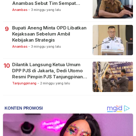
Anambas Sebut Tim Sempat
Terbagi Tangani Kasus Lain
Anambas
-
3 minggu yang lalu
Bupati Aneng Minta OPD Libatkan
9
Kejaksaan Sebelum Ambil
Kebijakan Strategis
Anambas
-
3 minggu yang lalu
Dilantik Langsung Ketua Umum
10
DPP PJS di Jakarta, Dedi Utomo
Resmi Pimpin PJS Tanjungpinang-
Bintan
Tanjungpinang
-
2 minggu yang lalu