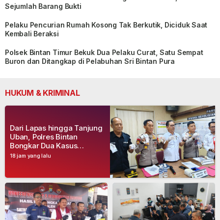
Sejumlah Barang Bukti
Pelaku Pencurian Rumah Kosong Tak Berkutik, Diciduk Saat
Kembali Beraksi
Polsek Bintan Timur Bekuk Dua Pelaku Curat, Satu Sempat
Buron dan Ditangkap di Pelabuhan Sri Bintan Pura
HUKUM & KRIMINAL
Dari Lapas hingga Tanjung
Uban, Polres Bintan
Bongkar Dua Kasus
Narkoba, Empat Tersangka
18 jam yang lalu
Dibekuk