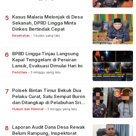
Kasus Malaria Melonjak di Desa
5
Sekanah, DPRD Lingga Minta
Dinkes Bertindak Cepat
Kesehatan
-
1 bulan yang lalu
BPBD Lingga Tinjau Langsung
6
Kapal Tenggelam di Perairan
Lansik, Evakuasi Dimulai Hari Ini
Peristiwa
-
3 minggu yang lalu
Polsek Bintan Timur Bekuk Dua
7
Pelaku Curat, Satu Sempat Buron
dan Ditangkap di Pelabuhan Sri
Bintan Pura
Hukum dan Kriminal
-
3 minggu yang lalu
Laporan Audit Dana Desa Rewak
8
Belum Rampung, Inspektorat