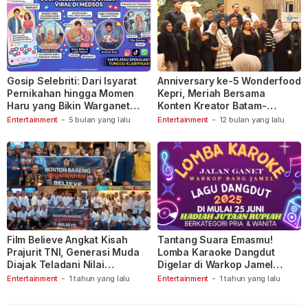
Gosip Selebriti: Dari Isyarat
Anniversary ke-5 Wonderfood
Pernikahan hingga Momen
Kepri, Meriah Bersama
Haru yang Bikin Warganet
Konten Kreator Batam-
Berspekulasi
Tanjungpinang
Entertainment
-
5 bulan yang lalu
Entertainment
-
12 bulan yang lalu
Film Believe Angkat Kisah
Tantang Suara Emasmu!
Prajurit TNI, Generasi Muda
Lomba Karaoke Dangdut
Diajak Teladani Nilai
Digelar di Warkop Jamel
Keberanian
Ganet
Entertainment
-
1 tahun yang lalu
Entertainment
-
1 tahun yang lalu