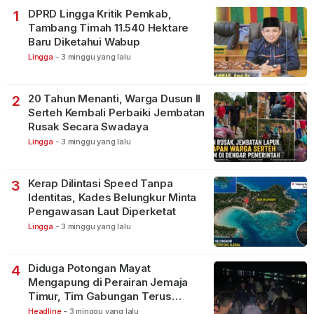
DPRD Lingga Kritik Pemkab,
1
Tambang Timah 11.540 Hektare
Baru Diketahui Wabup
Lingga
-
3 minggu yang lalu
20 Tahun Menanti, Warga Dusun II
2
Serteh Kembali Perbaiki Jembatan
Rusak Secara Swadaya
Lingga
-
3 minggu yang lalu
Kerap Dilintasi Speed Tanpa
3
Identitas, Kades Belungkur Minta
Pengawasan Laut Diperketat
Lingga
-
3 minggu yang lalu
Diduga Potongan Mayat
4
Mengapung di Perairan Jemaja
Timur, Tim Gabungan Terus
Lakukan Pencarian
Headline
-
3 minggu yang lalu