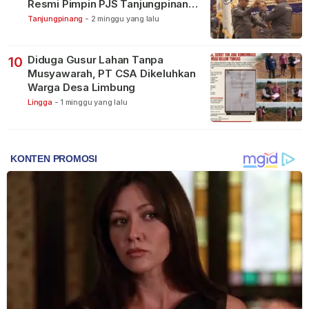
Resmi Pimpin PJS Tanjungpinang-
Bintan
Tanjungpinang
-
2 minggu yang lalu
Diduga Gusur Lahan Tanpa
10
Musyawarah, PT CSA Dikeluhkan
Warga Desa Limbung
Lingga
-
1 minggu yang lalu