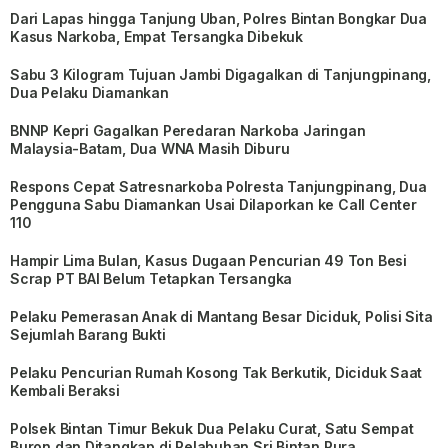
Dari Lapas hingga Tanjung Uban, Polres Bintan Bongkar Dua
Kasus Narkoba, Empat Tersangka Dibekuk
Sabu 3 Kilogram Tujuan Jambi Digagalkan di Tanjungpinang,
Dua Pelaku Diamankan
BNNP Kepri Gagalkan Peredaran Narkoba Jaringan
Malaysia-Batam, Dua WNA Masih Diburu
Respons Cepat Satresnarkoba Polresta Tanjungpinang, Dua
Pengguna Sabu Diamankan Usai Dilaporkan ke Call Center
110
Hampir Lima Bulan, Kasus Dugaan Pencurian 49 Ton Besi
Scrap PT BAI Belum Tetapkan Tersangka
Pelaku Pemerasan Anak di Mantang Besar Diciduk, Polisi Sita
Sejumlah Barang Bukti
Pelaku Pencurian Rumah Kosong Tak Berkutik, Diciduk Saat
Kembali Beraksi
Polsek Bintan Timur Bekuk Dua Pelaku Curat, Satu Sempat
Buron dan Ditangkap di Pelabuhan Sri Bintan Pura