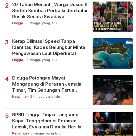
20 Tahun Menanti, Warga Dusun II
2
Serteh Kembali Perbaiki Jembatan
Rusak Secara Swadaya
Lingga
-
3 minggu yang lalu
Kerap Dilintasi Speed Tanpa
3
Identitas, Kades Belungkur Minta
Pengawasan Laut Diperketat
Lingga
-
3 minggu yang lalu
Diduga Potongan Mayat
4
Mengapung di Perairan Jemaja
Timur, Tim Gabungan Terus
Lakukan Pencarian
Headline
-
3 minggu yang lalu
BPBD Lingga Tinjau Langsung
5
Kapal Tenggelam di Perairan
Lansik, Evakuasi Dimulai Hari Ini
Peristiwa
-
3 minggu yang lalu