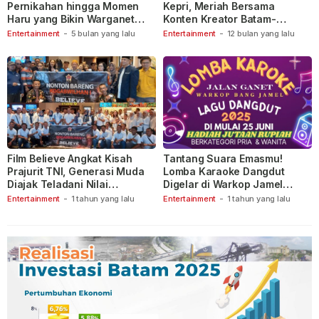
Pernikahan hingga Momen
Kepri, Meriah Bersama
Haru yang Bikin Warganet
Konten Kreator Batam-
Berspekulasi
Tanjungpinang
Entertainment
-
5 bulan yang lalu
Entertainment
-
12 bulan yang lalu
Film Believe Angkat Kisah
Tantang Suara Emasmu!
Prajurit TNI, Generasi Muda
Lomba Karaoke Dangdut
Diajak Teladani Nilai
Digelar di Warkop Jamel
Keberanian
Ganet
Entertainment
-
1 tahun yang lalu
Entertainment
-
1 tahun yang lalu