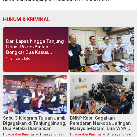
HUKUM & KRIMINAL
Dari Lapas hingga Tanjung
Uban, Polres Bintan
Bongkar Dua Kasus
Narkoba, Empat Tersangka
1 hari yang lalu
Dibekuk
Sabu 3 Kilogram Tujuan Jambi
BNNP Kepri Gagalkan
Digagalkan di Tanjungpinang,
Peredaran Narkoba Jaringan
Dua Pelaku Diamankan
Malaysia-Batam, Dua WNA
Masih Diburu
Hukum dan Kriminal
-
1 hari yang lalu
Hukum dan Kriminal
-
6 hari yang lalu