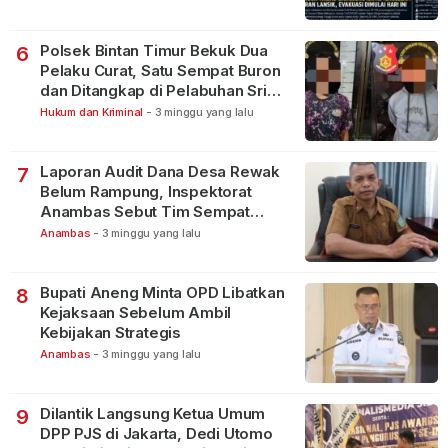
Polsek Bintan Timur Bekuk Dua
6
Pelaku Curat, Satu Sempat Buron
dan Ditangkap di Pelabuhan Sri
Bintan Pura
Hukum dan Kriminal
-
3 minggu yang lalu
Laporan Audit Dana Desa Rewak
7
Belum Rampung, Inspektorat
Anambas Sebut Tim Sempat
Terbagi Tangani Kasus Lain
Anambas
-
3 minggu yang lalu
Bupati Aneng Minta OPD Libatkan
8
Kejaksaan Sebelum Ambil
Kebijakan Strategis
Anambas
-
3 minggu yang lalu
Dilantik Langsung Ketua Umum
9
DPP PJS di Jakarta, Dedi Utomo