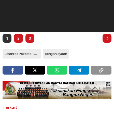
1
2
3
Jatanras Polresta Tanjungpinang
penganiayaan
Terkait