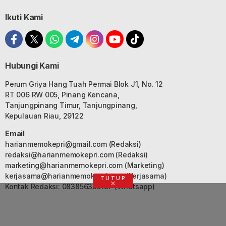
Ikuti Kami
Hubungi Kami
Perum Griya Hang Tuah Permai Blok J1, No. 12
RT 006 RW 005, Pinang Kencana,
Tanjungpinang Timur, Tanjungpinang,
Kepulauan Riau, 29122
Email
harianmemokepri@gmail.com
(Redaksi)
redaksi@harianmemokepri.com
(Redaksi)
marketing@harianmemokepri.com
(Marketing)
kerjasama@harianmemokepri.com
(Kerjasama)
TUTUP
Kontak Redaksi: 083856335187 (Whatsapp)