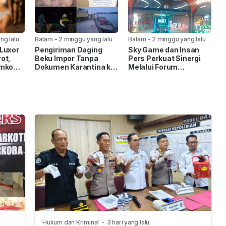
ng lalu
Batam
-
2 minggu yang lalu
Batam
-
2 minggu yang lalu
Luxor
Pengiriman Daging
Sky Game dan Insan
ot,
Beku Impor Tanpa
Pers Perkuat Sinergi
emko
Dokumen Karantina ke
Melalui Forum
ksaan
Tanjungpinang
Silaturahmi
Digagalkan
Hukum dan Kriminal
-
3 hari yang lalu