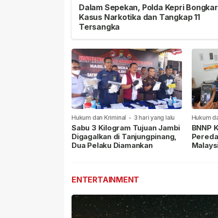
Dalam Sepekan, Polda Kepri Bongkar
Kasus Narkotika dan Tangkap 11
Tersangka
Hukum dan Kriminal
-
3 hari yang lalu
Hukum da
lalu
Sabu 3 Kilogram Tujuan Jambi
BNNP K
Digagalkan di Tanjungpinang,
Pereda
Dua Pelaku Diamankan
Malays
Masih 
ENTERTAINMENT