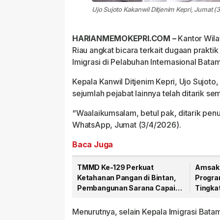
Ujo Sujoto Kakanwil Ditjenim Kepri, Jumat (3
HARIANMEMOKEPRI.COM –
Kantor Wila
Riau angkat bicara terkait dugaan prakti
Imigrasi di Pelabuhan Internasional Bata
Kepala Kanwil Ditjenim Kepri, Ujo Sujo
sejumlah pejabat lainnya telah ditarik s
“Waalaikumsalam, betul pak, ditarik penu
WhatsApp, Jumat (3/4/2026).
Baca Juga
TMMD Ke-129 Perkuat
Amsaka
Ketahanan Pangan di Bintan,
Progra
Pembangunan Sarana Capai
Tingka
79 Persen
Publik
Menurutnya, selain Kepala Imigrasi Batam