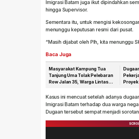
Imigrasi Batam juga ikut dipindahkan se
hingga Supervisor.
Sementara itu, untuk mengisi kekosongan
menunggu keputusan resmi dari pusat.
“Masih dijabat oleh Plh, kita menunggu S
Baca Juga
Masyarakat Kampung Tua
Dugaan
Tanjung Uma Tolak Pelebaran
Pekerj
Row Jalan 35, Warga Lintas
Proyek
Agama Kompak Jaga Masjid
Senilai
Nur Ilahi
Kasus ini mencuat setelah adanya dugaan
Imigrasi Batam terhadap dua warga negar
Dugaan tersebut sempat menjadi sorotan d