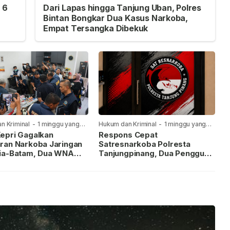
 6
Dari Lapas hingga Tanjung Uban, Polres
Bintan Bongkar Dua Kasus Narkoba,
Empat Tersangka Dibekuk
n Kriminal
-
1 minggu yang
Hukum dan Kriminal
-
1 minggu yang
lalu
epri Gagalkan
Respons Cepat
ran Narkoba Jaringan
Satresnarkoba Polresta
ia-Batam, Dua WNA
Tanjungpinang, Dua Pengguna
Diburu
Sabu Diamankan Usai
Dilaporkan ke Call Center 110