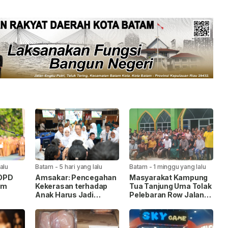
lalu
Batam
-
5 hari yang lalu
Batam
-
1 minggu yang lalu
 OPD
Amsakar: Pencegahan
Masyarakat Kampung
am
Kekerasan terhadap
Tua Tanjung Uma Tolak
Anak Harus Jadi
Pelebaran Row Jalan
itas
Gerakan Bersama
35, Warga Lintas
k
Agama Kompak Jaga
Masjid Nur Ilahi