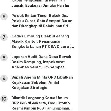
Kapal Tenggelam di Perairan
Lansik, Evakuasi Dimulai Hari Ini
Polsek Bintan Timur Bekuk Dua
6
Pelaku Curat, Satu Sempat Buron
dan Ditangkap di Pelabuhan Sri
Bintan Pura
Kades Limbung Disebut Jarang
7
Masuk Kantor, Penanganan
Sengketa Lahan PT CSA Disorot
Warga
Laporan Audit Dana Desa Rewak
8
Belum Rampung, Inspektorat
Anambas Sebut Tim Sempat
Terbagi Tangani Kasus Lain
Bupati Aneng Minta OPD Libatkan
9
Kejaksaan Sebelum Ambil
Kebijakan Strategis
Dilantik Langsung Ketua Umum
10
DPP PJS di Jakarta, Dedi Utomo
Resmi Pimpin PJS Tanjungpinang-