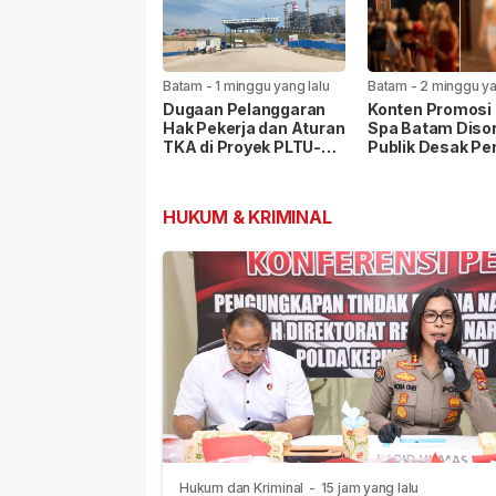
Batam
-
1 minggu yang lalu
Batam
-
2 minggu ya
Dugaan Pelanggaran
Konten Promosi 
Hak Pekerja dan Aturan
Spa Batam Disor
TKA di Proyek PLTU-
Publik Desak P
PLTS Batam Senilai
Lakukan Pemeri
Rp48 Triliun
HUKUM & KRIMINAL
Hukum dan Kriminal
-
15 jam yang lalu