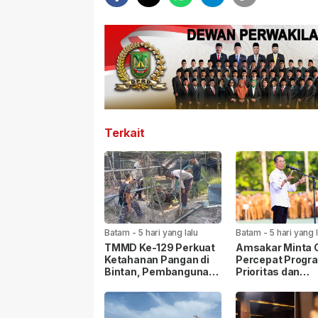
Terkait
Batam
-
5 hari yang lalu
Batam
-
5 hari yang 
TMMD Ke-129 Perkuat
Amsakar Minta
Ketahanan Pangan di
Percepat Progr
Bintan, Pembangunan
Prioritas dan
Sarana Capai 79
Tingkatkan Kual
Persen
Pelayanan Publi