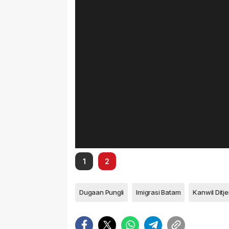
1
2
Dugaan Pungli
Imigrasi Batam
Kanwil Ditj