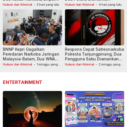
Tersangka Dibekuk
Hukum dan Kriminal
-
3 hari yang lalu
Hukum dan Kriminal
-
4 hari yang lalu
BNNP Kepri Gagalkan
Respons Cepat Satresnarkoba
Peredaran Narkoba Jaringan
Polresta Tanjungpinang, Dua
Malaysia-Batam, Dua WNA
Pengguna Sabu Diamankan
Masih Diburu
Usai Dilaporkan ke Call Center
Hukum dan Kriminal
-
1 minggu yang
Hukum dan Kriminal
-
2 minggu yang
lalu
lalu
110
ENTERTAINMENT