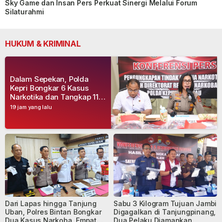
Sky Game dan Insan Pers Perkuat Sinergi Melalui Forum
Silaturahmi
HUKUM & KRIMINAL
Dalam Sepekan, Polda
Kepri Bongkar 6 Kasus
Narkotika dan Tangkap 11
Tersangka
19 jam yang lalu
Dari Lapas hingga Tanjung
Sabu 3 Kilogram Tujuan Jambi
Uban, Polres Bintan Bongkar
Digagalkan di Tanjungpinang,
Dua Kasus Narkoba, Empat
Dua Pelaku Diamankan