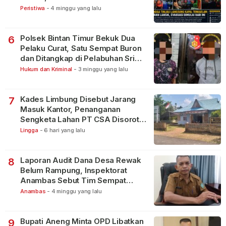
Peristiwa
-
4 minggu yang lalu
Polsek Bintan Timur Bekuk Dua
6
Pelaku Curat, Satu Sempat Buron
dan Ditangkap di Pelabuhan Sri
Bintan Pura
Hukum dan Kriminal
-
3 minggu yang lalu
Kades Limbung Disebut Jarang
7
Masuk Kantor, Penanganan
Sengketa Lahan PT CSA Disorot
Warga
Lingga
-
6 hari yang lalu
Laporan Audit Dana Desa Rewak
8
Belum Rampung, Inspektorat
Anambas Sebut Tim Sempat
Terbagi Tangani Kasus Lain
Anambas
-
4 minggu yang lalu
Bupati Aneng Minta OPD Libatkan
9