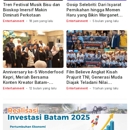
Tren Festival Musik Bisu dan
Gosip Selebriti: Dari Isyarat
Bioskop Imersif Makin
Pernikahan hingga Momen
Diminati Perkotaan
Haru yang Bikin Warganet
Berspekulasi
Entertainment
-
18 jam yang lalu
Entertainment
-
5 bulan yang lalu
Anniversary ke-5 Wonderfood
Film Believe Angkat Kisah
Kepri, Meriah Bersama
Prajurit TNI, Generasi Muda
Konten Kreator Batam-
Diajak Teladani Nilai
Tanjungpinang
Keberanian
Entertainment
-
12 bulan yang lalu
Entertainment
-
1 tahun yang lalu