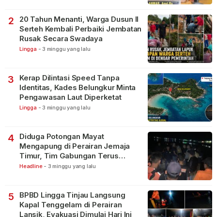
20 Tahun Menanti, Warga Dusun II
2
Serteh Kembali Perbaiki Jembatan
Rusak Secara Swadaya
Lingga
-
3 minggu yang lalu
Kerap Dilintasi Speed Tanpa
3
Identitas, Kades Belungkur Minta
Pengawasan Laut Diperketat
Lingga
-
3 minggu yang lalu
Diduga Potongan Mayat
4
Mengapung di Perairan Jemaja
Timur, Tim Gabungan Terus
Lakukan Pencarian
Headline
-
3 minggu yang lalu
BPBD Lingga Tinjau Langsung
5
Kapal Tenggelam di Perairan
Lansik, Evakuasi Dimulai Hari Ini