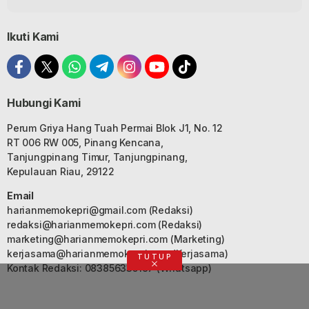
Ikuti Kami
Hubungi Kami
Perum Griya Hang Tuah Permai Blok J1, No. 12
RT 006 RW 005, Pinang Kencana,
Tanjungpinang Timur, Tanjungpinang,
Kepulauan Riau, 29122
Email
harianmemokepri@gmail.com
(Redaksi)
redaksi@harianmemokepri.com
(Redaksi)
marketing@harianmemokepri.com
(Marketing)
kerjasama@harianmemokepri.com
(Kerjasama)
TUTUP
Kontak Redaksi: 083856335187 (Whatsapp)