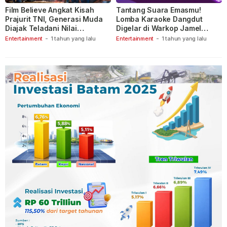
Film Believe Angkat Kisah
Tantang Suara Emasmu!
Prajurit TNI, Generasi Muda
Lomba Karaoke Dangdut
Diajak Teladani Nilai
Digelar di Warkop Jamel
Keberanian
Ganet
Entertainment
-
1 tahun yang lalu
Entertainment
-
1 tahun yang lalu