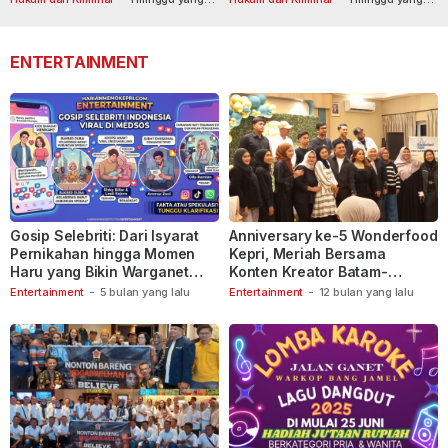
lalu
110
lalu
ENTERTAINMENT
Gosip Selebriti: Dari Isyarat
Anniversary ke-5 Wonderfood
Pernikahan hingga Momen
Kepri, Meriah Bersama
Haru yang Bikin Warganet
Konten Kreator Batam-
Berspekulasi
Tanjungpinang
Entertainment
-
5 bulan yang lalu
Entertainment
-
12 bulan yang lalu