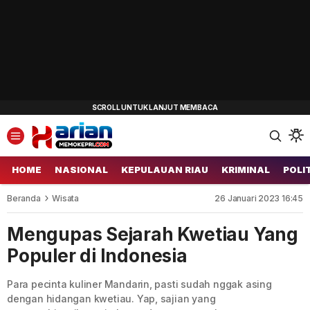
HOME
NASIONAL
KEPULAUAN RIAU
KRIMINAL
POLI
Beranda
Wisata
26 Januari 2023 16:45
Mengupas Sejarah Kwetiau Yang
Populer di Indonesia
Para pecinta kuliner Mandarin, pasti sudah nggak asing
dengan hidangan kwetiau. Yap, sajian yang