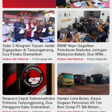
Dibekuk
Sabu 3 Kilogram Tujuan Jambi
BNNP Kepri Gagalkan
Digagalkan di Tanjungpinang,
Peredaran Narkoba Jaringan
Dua Pelaku Diamankan
Malaysia-Batam, Dua WNA
Masih Diburu
Hukum dan Kriminal
-
2 hari yang lalu
Hukum dan Kriminal
-
6 hari yang lalu
Respons Cepat Satresnarkoba
Hampir Lima Bulan, Kasus
Polresta Tanjungpinang, Dua
Dugaan Pencurian 49 Ton
Pengguna Sabu Diamankan
Besi Scrap PT BAI Belum
Usai Dilaporkan ke Call Center
Tetapkan Tersangka
Hukum dan Kriminal
-
1 minggu yang
Hukum dan Kriminal
-
1 minggu yang