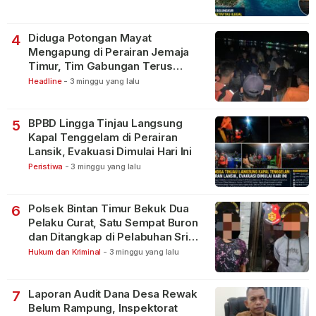
Diduga Potongan Mayat
4
Mengapung di Perairan Jemaja
Timur, Tim Gabungan Terus
Lakukan Pencarian
Headline
-
3 minggu yang lalu
BPBD Lingga Tinjau Langsung
5
Kapal Tenggelam di Perairan
Lansik, Evakuasi Dimulai Hari Ini
Peristiwa
-
3 minggu yang lalu
Polsek Bintan Timur Bekuk Dua
6
Pelaku Curat, Satu Sempat Buron
dan Ditangkap di Pelabuhan Sri
Bintan Pura
Hukum dan Kriminal
-
3 minggu yang lalu
Laporan Audit Dana Desa Rewak
7
Belum Rampung, Inspektorat