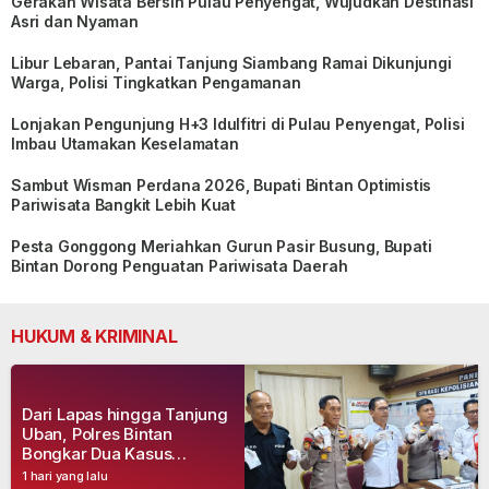
Gerakan Wisata Bersih Pulau Penyengat, Wujudkan Destinasi
Asri dan Nyaman
Libur Lebaran, Pantai Tanjung Siambang Ramai Dikunjungi
Warga, Polisi Tingkatkan Pengamanan
Lonjakan Pengunjung H+3 Idulfitri di Pulau Penyengat, Polisi
Imbau Utamakan Keselamatan
Sambut Wisman Perdana 2026, Bupati Bintan Optimistis
Pariwisata Bangkit Lebih Kuat
Pesta Gonggong Meriahkan Gurun Pasir Busung, Bupati
Bintan Dorong Penguatan Pariwisata Daerah
HUKUM & KRIMINAL
Dari Lapas hingga Tanjung
Uban, Polres Bintan
Bongkar Dua Kasus
Narkoba, Empat Tersangka
1 hari yang lalu