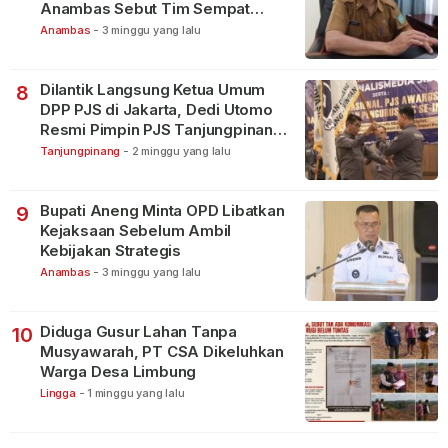
Anambas Sebut Tim Sempat
Terbagi Tangani Kasus Lain
Anambas
-
3 minggu yang lalu
Dilantik Langsung Ketua Umum
8
DPP PJS di Jakarta, Dedi Utomo
Resmi Pimpin PJS Tanjungpinang-
Bintan
Tanjungpinang
-
2 minggu yang lalu
Bupati Aneng Minta OPD Libatkan
9
Kejaksaan Sebelum Ambil
Kebijakan Strategis
Anambas
-
3 minggu yang lalu
Diduga Gusur Lahan Tanpa
10
Musyawarah, PT CSA Dikeluhkan
Warga Desa Limbung
Lingga
-
1 minggu yang lalu