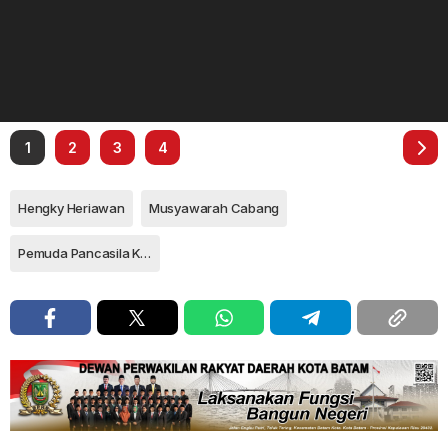
1
2
3
4
Hengky Heriawan
Musyawarah Cabang
Pemuda Pancasila Kota Tanjungpinang