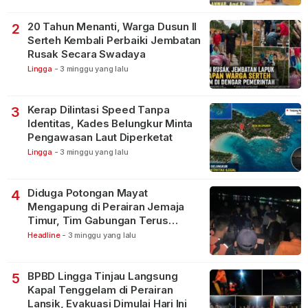
20 Tahun Menanti, Warga Dusun II
2
Serteh Kembali Perbaiki Jembatan
Rusak Secara Swadaya
Lingga
-
3 minggu yang lalu
Kerap Dilintasi Speed Tanpa
3
Identitas, Kades Belungkur Minta
Pengawasan Laut Diperketat
Lingga
-
3 minggu yang lalu
Diduga Potongan Mayat
4
Mengapung di Perairan Jemaja
Timur, Tim Gabungan Terus
Lakukan Pencarian
Headline
-
3 minggu yang lalu
BPBD Lingga Tinjau Langsung
5
Kapal Tenggelam di Perairan
Lansik, Evakuasi Dimulai Hari Ini