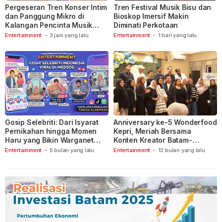
Pergeseran Tren Konser Intim
Tren Festival Musik Bisu dan
dan Panggung Mikro di
Bioskop Imersif Makin
Kalangan Pencinta Musik
Diminati Perkotaan
Indonesia
Entertainment
-
3 jam yang lalu
Entertainment
-
1 hari yang lalu
Gosip Selebriti: Dari Isyarat
Anniversary ke-5 Wonderfood
Pernikahan hingga Momen
Kepri, Meriah Bersama
Haru yang Bikin Warganet
Konten Kreator Batam-
Berspekulasi
Tanjungpinang
Entertainment
-
5 bulan yang lalu
Entertainment
-
12 bulan yang lalu