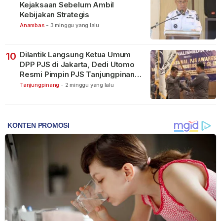
Kejaksaan Sebelum Ambil
Kebijakan Strategis
Anambas
-
3 minggu yang lalu
Dilantik Langsung Ketua Umum
10
DPP PJS di Jakarta, Dedi Utomo
Resmi Pimpin PJS Tanjungpinang-
Bintan
Tanjungpinang
-
2 minggu yang lalu