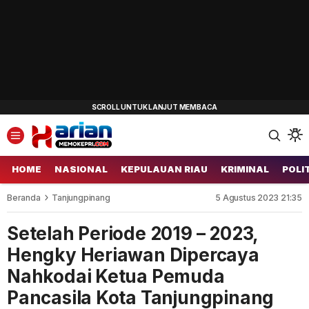
HOME
NASIONAL
KEPULAUAN RIAU
KRIMINAL
POLI
Beranda
Tanjungpinang
5 Agustus 2023 21:35
Setelah Periode 2019 – 2023,
Hengky Heriawan Dipercaya
Nahkodai Ketua Pemuda
Pancasila Kota Tanjungpinang