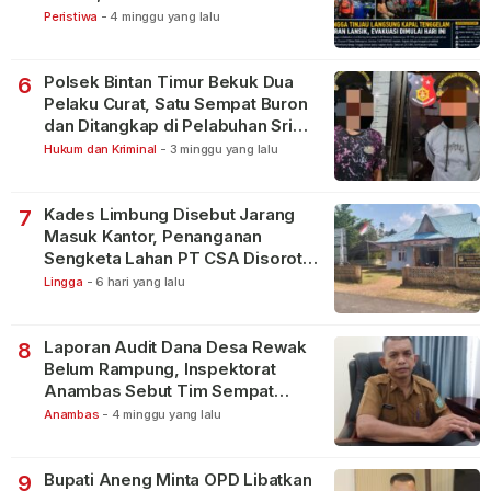
Peristiwa
-
4 minggu yang lalu
Polsek Bintan Timur Bekuk Dua
6
Pelaku Curat, Satu Sempat Buron
dan Ditangkap di Pelabuhan Sri
Bintan Pura
Hukum dan Kriminal
-
3 minggu yang lalu
Kades Limbung Disebut Jarang
7
Masuk Kantor, Penanganan
Sengketa Lahan PT CSA Disorot
Warga
Lingga
-
6 hari yang lalu
Laporan Audit Dana Desa Rewak
8
Belum Rampung, Inspektorat
Anambas Sebut Tim Sempat
Terbagi Tangani Kasus Lain
Anambas
-
4 minggu yang lalu
Bupati Aneng Minta OPD Libatkan
9