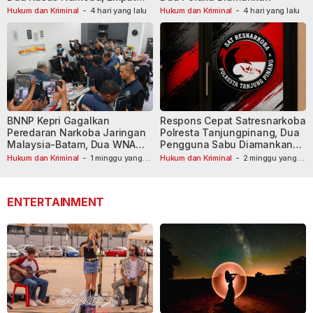
Tersangka Dibekuk
Hukum dan Kriminal
-
4 hari yang lalu
Hukum dan Kriminal
-
4 hari yang lalu
BNNP Kepri Gagalkan
Respons Cepat Satresnarkoba
Peredaran Narkoba Jaringan
Polresta Tanjungpinang, Dua
Malaysia-Batam, Dua WNA
Pengguna Sabu Diamankan
Masih Diburu
Usai Dilaporkan ke Call Center
Hukum dan Kriminal
-
1 minggu yang
Hukum dan Kriminal
-
2 minggu yang
lalu
lalu
110
ENTERTAINMENT