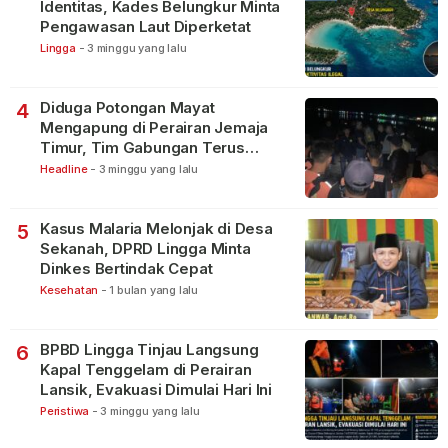
Identitas, Kades Belungkur Minta
Pengawasan Laut Diperketat
Lingga
-
3 minggu yang lalu
Diduga Potongan Mayat
4
Mengapung di Perairan Jemaja
Timur, Tim Gabungan Terus
Lakukan Pencarian
Headline
-
3 minggu yang lalu
Kasus Malaria Melonjak di Desa
5
Sekanah, DPRD Lingga Minta
Dinkes Bertindak Cepat
Kesehatan
-
1 bulan yang lalu
BPBD Lingga Tinjau Langsung
6
Kapal Tenggelam di Perairan
Lansik, Evakuasi Dimulai Hari Ini
Peristiwa
-
3 minggu yang lalu