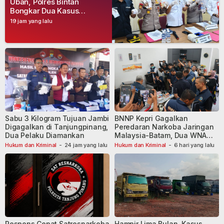
Uban, Polres Bintan
Bongkar Dua Kasus
Narkoba, Empat Tersangka
19 jam yang lalu
Dibekuk
Sabu 3 Kilogram Tujuan Jambi
BNNP Kepri Gagalkan
Digagalkan di Tanjungpinang,
Peredaran Narkoba Jaringan
Dua Pelaku Diamankan
Malaysia-Batam, Dua WNA
Masih Diburu
Hukum dan Kriminal
-
24 jam yang lalu
Hukum dan Kriminal
-
6 hari yang lalu
Respons Cepat Satresnarkoba
Hampir Lima Bulan, Kasus