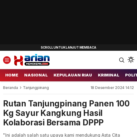
HOME
NASIONAL
KEPULAUAN RIAU
KRIMINAL
POLI
Beranda
Tanjungpinang
18 Desember 2024 14:12
Rutan Tanjungpinang Panen 100
Kg Sayur Kangkung Hasil
Kolaborasi Bersama DPPP
"Ini adalah salah satu upaya kami mendukung Asta Cita