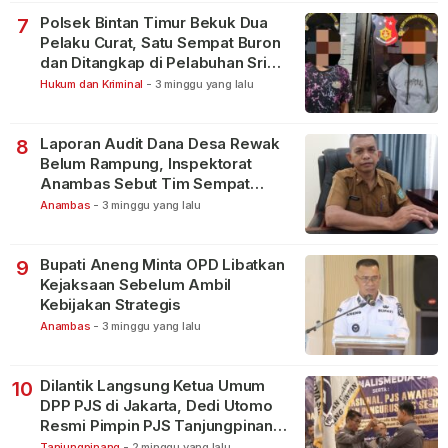
Polsek Bintan Timur Bekuk Dua
7
Pelaku Curat, Satu Sempat Buron
dan Ditangkap di Pelabuhan Sri
Bintan Pura
Hukum dan Kriminal
-
3 minggu yang lalu
Laporan Audit Dana Desa Rewak
8
Belum Rampung, Inspektorat
Anambas Sebut Tim Sempat
Terbagi Tangani Kasus Lain
Anambas
-
3 minggu yang lalu
Bupati Aneng Minta OPD Libatkan
9
Kejaksaan Sebelum Ambil
Kebijakan Strategis
Anambas
-
3 minggu yang lalu
Dilantik Langsung Ketua Umum
10
DPP PJS di Jakarta, Dedi Utomo
Resmi Pimpin PJS Tanjungpinang-
Bintan
Tanjungpinang
-
2 minggu yang lalu