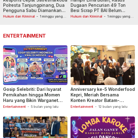
Polresta Tanjungpinang, Dua
Dugaan Pencurian 49 Ton
Pengguna Sabu Diamankan
Besi Scrap PT BAI Belum
Usai Dilaporkan ke Call Center
Tetapkan Tersangka
Hukum dan Kriminal
-
1 minggu yang
Hukum dan Kriminal
-
1 minggu yang
lalu
110
lalu
ENTERTAINMENT
Gosip Selebriti: Dari Isyarat
Anniversary ke-5 Wonderfood
Pernikahan hingga Momen
Kepri, Meriah Bersama
Haru yang Bikin Warganet
Konten Kreator Batam-
Berspekulasi
Tanjungpinang
Entertainment
-
5 bulan yang lalu
Entertainment
-
12 bulan yang lalu