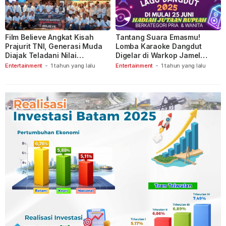
Film Believe Angkat Kisah
Tantang Suara Emasmu!
Prajurit TNI, Generasi Muda
Lomba Karaoke Dangdut
Diajak Teladani Nilai
Digelar di Warkop Jamel
Keberanian
Ganet
Entertainment
-
1 tahun yang lalu
Entertainment
-
1 tahun yang lalu