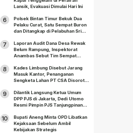
Kapal Tenggelam di Perairan
Lansik, Evakuasi Dimulai Hari Ini
Polsek Bintan Timur Bekuk Dua
6
Pelaku Curat, Satu Sempat Buron
dan Ditangkap di Pelabuhan Sri
Bintan Pura
Laporan Audit Dana Desa Rewak
7
Belum Rampung, Inspektorat
Anambas Sebut Tim Sempat
Terbagi Tangani Kasus Lain
Kades Limbung Disebut Jarang
8
Masuk Kantor, Penanganan
Sengketa Lahan PT CSA Disorot
Warga
Dilantik Langsung Ketua Umum
9
DPP PJS di Jakarta, Dedi Utomo
Resmi Pimpin PJS Tanjungpinang-
Bintan
Bupati Aneng Minta OPD Libatkan
10
Kejaksaan Sebelum Ambil
Kebijakan Strategis