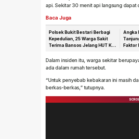
api. Sekitar 30 menit api langsung dapa
Baca Juga
Polsek Bukit Bestari Berbagi
Angka 
Kepedulian, 25 Warga Sakit
Tanjun
Terima Bansos Jelang HUT Ke-
Faktor
81 RI
Domin
Dalam insiden itu, warga sekitar berup
ada dalam rumah tersebut.
“Untuk penyebab kebakaran ini masih dal
berkas-berkas,” tutupnya.