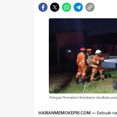
Petugas Pemadam Kebakaran berjibaku pad
HARIANMEMOKEPRI.COM —
Sebuah rum