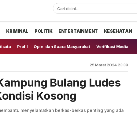
U
KRIMINAL
POLITIK
ENTERTAINMENT
KESEHATAN
isata
Profil
Opini dan Suara Masyarakat
Verifikasi Media
25 Maret 2024 23:39
Kampung Bulang Ludes
Kondisi Kosong
a membantu menyelamatkan berkas-berkas penting yang ada