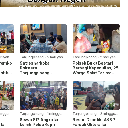
ari yang
Tanjungpinang
-
2 hari yang
Tanjungpinang
-
2 hari yang
lalu
lalu
 Pemko
Satresnarkoba
Polsek Bukit Bestari
Polresta
Berbagi Kepedulian, 25
ntik
Tanjungpinang
Warga Sakit Terima
laiman
Gandeng Jasa
Bansos Jelang HUT Ke-
I
Ekspedisi Cegah
81 RI
Peredaran Narkoba
Lewat Paket Kiriman
inggu
Tanjungpinang
-
1 minggu
Tanjungpinang
-
2 minggu
yang lalu
yang lalu
Siswa SIP Angkatan
Resmi Dilantik, AKBP
sta
ke-56 Polda Kepri
Farouk Oktora Isi