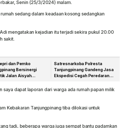
rbakar, Senin (25/3/2024) malam.
disi rumah sedang dalam keadaan kosong sedangkan
di mengatakan kejadian itu terjadi sekira pukul 20.00
 sakit.
epri dan Pemko
Satresnarkoba Polresta
gpinang Bersinergi
Tanjungpinang Gandeng Jasa
tik Jalan Aisyah
Ekspedisi Cegah Peredaran
an Menjelang HUT RI
Narkoba Lewat Paket Kiriman
 saya dapat laporan dari warga ada rumah papan milik
m Kebakaran Tanjungpinang tiba dilokasi untuk
atang tadi, beberapa warga juga sempat bantu padamkan