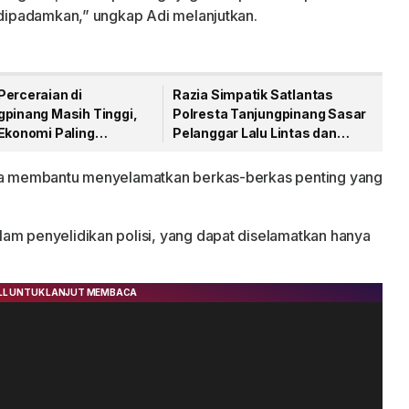
t dipadamkan,” ungkap Adi melanjutkan.
Perceraian di
Razia Simpatik Satlantas
gpinang Masih Tinggi,
Polresta Tanjungpinang Sasar
 Ekonomi Paling
Pelanggar Lalu Lintas dan
an
Nopol Bodong
aya membantu menyelamatkan berkas-berkas penting yang
am penyelidikan polisi, yang dapat diselamatkan hanya