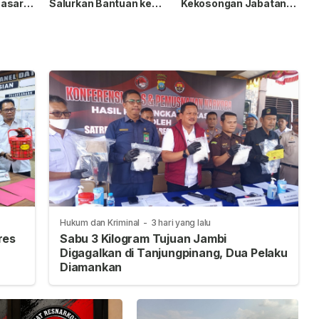
Sasar
Salurkan Bantuan ke
Kekosongan Jabatan
intas
Panti Asuhan Nur Ar-
Wakapolresta
ng
Rohman
Tanjungpinang
Hukum dan Kriminal
-
3 hari yang lalu
res
Sabu 3 Kilogram Tujuan Jambi
Digagalkan di Tanjungpinang, Dua Pelaku
Diamankan