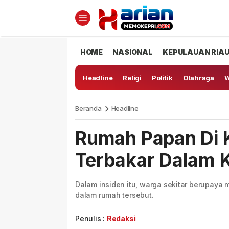
HOME
NASIONAL
KEPULAUAN RIA
Headline
Religi
Politik
Olahraga
W
Beranda
Headline
Rumah Papan Di 
Terbakar Dalam 
Dalam insiden itu, warga sekitar berupay
dalam rumah tersebut.
Penulis :
Redaksi