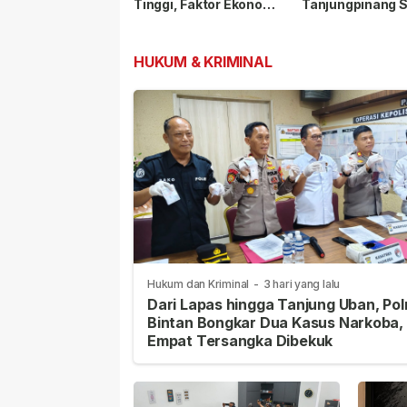
Tinggi, Faktor Ekonomi
Tanjungpinang 
Paling Dominan
Pelanggar Lalu L
dan Nopol Bodo
HUKUM & KRIMINAL
Hukum dan Kriminal
-
3 hari yang lalu
Dari Lapas hingga Tanjung Uban, Pol
Bintan Bongkar Dua Kasus Narkoba,
Empat Tersangka Dibekuk