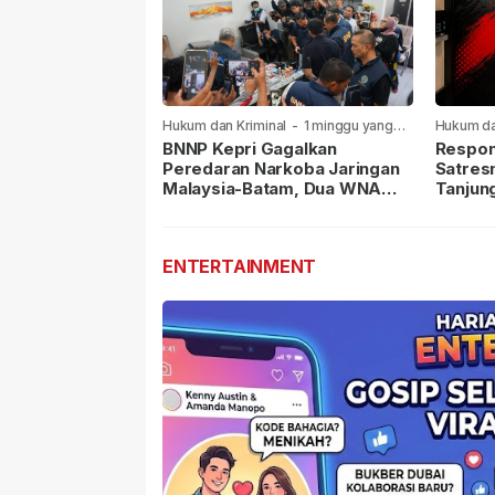
Hukum dan Kriminal
-
1 minggu yang
Hukum da
lalu
lalu
BNNP Kepri Gagalkan
Respon
Peredaran Narkoba Jaringan
Satres
Malaysia-Batam, Dua WNA
Tanjun
Masih Diburu
Sabu D
Dilapor
ENTERTAINMENT