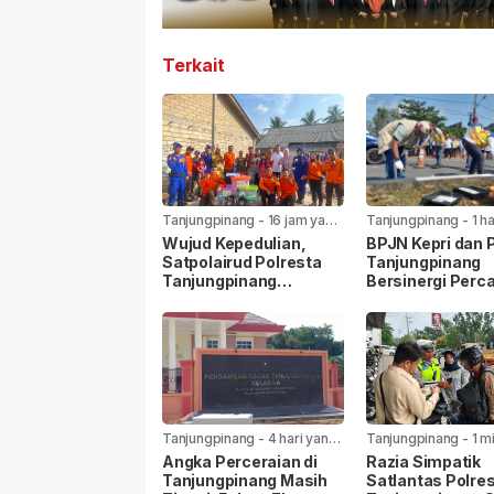
Terkait
Tanjungpinang
-
16 jam yang
Tanjungpinang
-
1 h
lalu
lalu
Wujud Kepedulian,
BPJN Kepri dan
Satpolairud Polresta
Tanjungpinang
Tanjungpinang
Bersinergi Perca
Bersama BPBD Bantu
Jalan Aisyah Su
Korban Laka Laut
Menjelang HUT R
Tanjungpinang
-
4 hari yang
Tanjungpinang
-
1 m
lalu
yang lalu
Angka Perceraian di
Razia Simpatik
Tanjungpinang Masih
Satlantas Polre