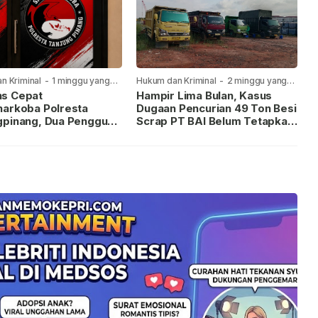
n Kriminal
-
1 minggu yang
Hukum dan Kriminal
-
2 minggu yang
lalu
s Cepat
Hampir Lima Bulan, Kasus
narkoba Polresta
Dugaan Pencurian 49 Ton Besi
gpinang, Dua Pengguna
Scrap PT BAI Belum Tetapkan
iamankan Usai
Tersangka
kan ke Call Center 110