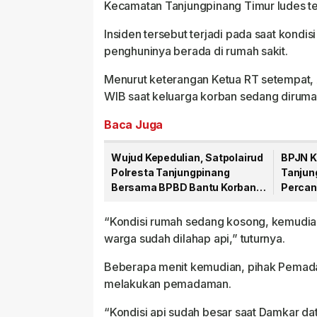
Kecamatan Tanjungpinang Timur ludes te
Insiden tersebut terjadi pada saat kon
penghuninya berada di rumah sakit.
Menurut keterangan Ketua RT setempat, A
WIB saat keluarga korban sedang dirumah
Baca Juga
Wujud Kepedulian, Satpolairud
BPJN K
Polresta Tanjungpinang
Tanjun
Bersama BPBD Bantu Korban
Percan
Laka Laut
Sulaim
“Kondisi rumah sedang kosong, kemudian
warga sudah dilahap api,” tuturnya.
Beberapa menit kemudian, pihak Pemada
melakukan pemadaman.
“Kondisi api sudah besar saat Damkar d