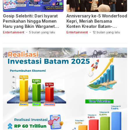
Gosip Selebriti: Dari Isyarat
Anniversary ke-5 Wonderfood
Pernikahan hingga Momen
Kepri, Meriah Bersama
Haru yang Bikin Warganet
Konten Kreator Batam-
Berspekulasi
Tanjungpinang
Entertainment
-
5 bulan yang lalu
Entertainment
-
12 bulan yang lalu