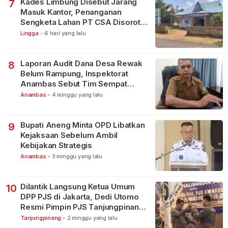
Kades Limbung Disebut Jarang
7
Masuk Kantor, Penanganan
Sengketa Lahan PT CSA Disorot
Warga
Lingga
-
6 hari yang lalu
Laporan Audit Dana Desa Rewak
8
Belum Rampung, Inspektorat
Anambas Sebut Tim Sempat
Terbagi Tangani Kasus Lain
Anambas
-
4 minggu yang lalu
Bupati Aneng Minta OPD Libatkan
9
Kejaksaan Sebelum Ambil
Kebijakan Strategis
Anambas
-
3 minggu yang lalu
Dilantik Langsung Ketua Umum
10
DPP PJS di Jakarta, Dedi Utomo
Resmi Pimpin PJS Tanjungpinang-
Bintan
Tanjungpinang
-
2 minggu yang lalu