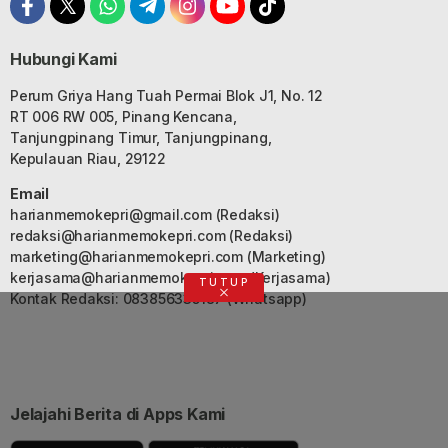
Hubungi Kami
Perum Griya Hang Tuah Permai Blok J1, No. 12
RT 006 RW 005, Pinang Kencana,
Tanjungpinang Timur, Tanjungpinang,
Kepulauan Riau, 29122
Email
harianmemokepri@gmail.com
(Redaksi)
redaksi@harianmemokepri.com
(Redaksi)
marketing@harianmemokepri.com
(Marketing)
kerjasama@harianmemokepri.com
(Kerjasama)
TUTUP
Kontak Redaksi: 083856335187 (Whatsapp)
Jelajahi Berita di Apps Kami