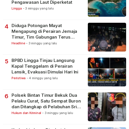
Pengawasan Laut Diperketat
Lingga
-
3 minggu yang lalu
Diduga Potongan Mayat
4
Mengapung di Perairan Jemaja
Timur, Tim Gabungan Terus
Lakukan Pencarian
Headline
-
3 minggu yang lalu
BPBD Lingga Tinjau Langsung
5
Kapal Tenggelam di Perairan
Lansik, Evakuasi Dimulai Hari Ini
Peristiwa
-
4 minggu yang lalu
Polsek Bintan Timur Bekuk Dua
6
Pelaku Curat, Satu Sempat Buron
dan Ditangkap di Pelabuhan Sri
Bintan Pura
Hukum dan Kriminal
-
3 minggu yang lalu