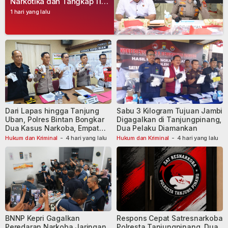
Narkotika dan Tangkap 11
Tersangka
1 hari yang lalu
Dari Lapas hingga Tanjung
Sabu 3 Kilogram Tujuan Jambi
Uban, Polres Bintan Bongkar
Digagalkan di Tanjungpinang,
Dua Kasus Narkoba, Empat
Dua Pelaku Diamankan
Tersangka Dibekuk
Hukum dan Kriminal
-
4 hari yang lalu
Hukum dan Kriminal
-
4 hari yang lalu
BNNP Kepri Gagalkan
Respons Cepat Satresnarkoba
Peredaran Narkoba Jaringan
Polresta Tanjungpinang, Dua