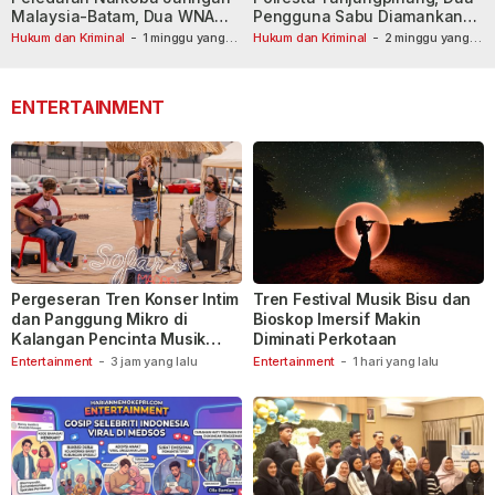
Malaysia-Batam, Dua WNA
Pengguna Sabu Diamankan
Masih Diburu
Usai Dilaporkan ke Call Center
Hukum dan Kriminal
-
1 minggu yang
Hukum dan Kriminal
-
2 minggu yang
lalu
lalu
110
ENTERTAINMENT
Pergeseran Tren Konser Intim
Tren Festival Musik Bisu dan
dan Panggung Mikro di
Bioskop Imersif Makin
Kalangan Pencinta Musik
Diminati Perkotaan
Indonesia
Entertainment
-
3 jam yang lalu
Entertainment
-
1 hari yang lalu