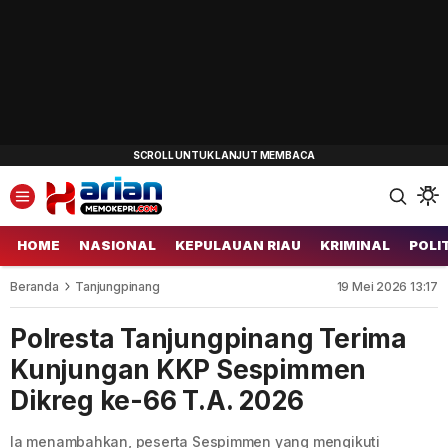
HOME
NASIONAL
KEPULAUAN RIAU
KRIMINAL
POLI
Beranda
Tanjungpinang
19 Mei 2026 13:17
Polresta Tanjungpinang Terima
Kunjungan KKP Sespimmen
Dikreg ke-66 T.A. 2026
Ia menambahkan, peserta Sespimmen yang mengikuti