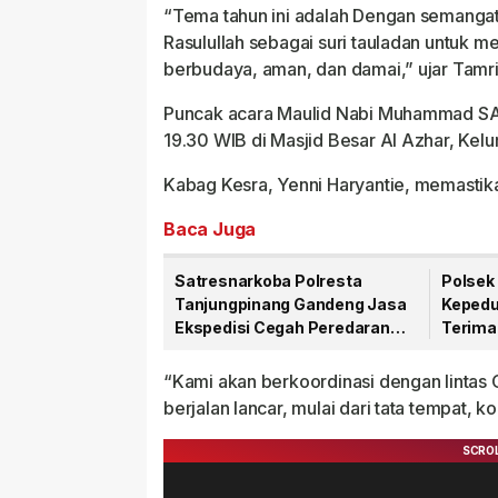
“Tema tahun ini adalah Dengan semanga
Rasulullah sebagai suri tauladan untuk 
berbudaya, aman, dan damai,” ujar Tamri
Puncak acara Maulid Nabi Muhammad SAW
19.30 WIB di Masjid Besar Al Azhar, Ke
Kabag Kesra, Yenni Haryantie, memastika
Baca Juga
Satresnarkoba Polresta
Polsek 
Tanjungpinang Gandeng Jasa
Kepedu
Ekspedisi Cegah Peredaran
Terima
Narkoba Lewat Paket Kiriman
81 RI
“Kami akan berkoordinasi dengan lintas 
berjalan lancar, mulai dari tata tempat, 