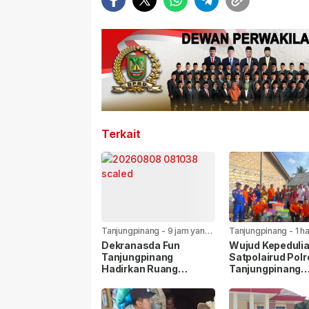
Terkait
Tanjungpinang
-
9 jam yang
Tanjungpinang
-
1 h
lalu
lalu
Dekranasda Fun
Wujud Kepedulia
Tanjungpinang
Satpolairud Polr
Hadirkan Ruang
Tanjungpinang
Kreativitas dan
Bersama BPBD 
Promosi UMKM
Korban Laka Lau