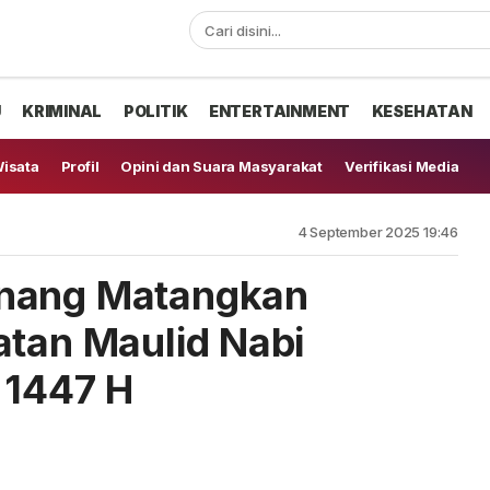
U
KRIMINAL
POLITIK
ENTERTAINMENT
KESEHATAN
isata
Profil
Opini dan Suara Masyarakat
Verifikasi Media
4 September 2025 19:46
inang Matangkan
atan Maulid Nabi
1447 H