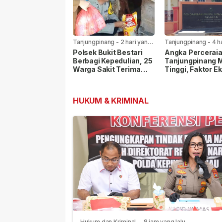
Tanjungpinang
-
2 hari yang
Tanjungpinang
-
4 h
lalu
lalu
Polsek Bukit Bestari
Angka Perceraia
Berbagi Kepedulian, 25
Tanjungpinang 
Warga Sakit Terima
Tinggi, Faktor E
Bansos Jelang HUT Ke-
Paling Dominan
81 RI
HUKUM & KRIMINAL
Hukum dan Kriminal
-
8 jam yang lalu