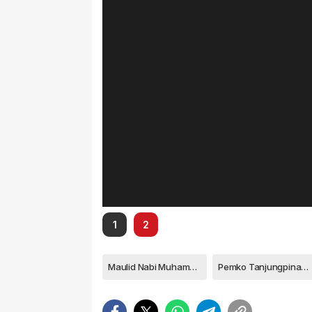
1
2
Maulid Nabi Muhamad SAW
Pemko Tanjungpinang