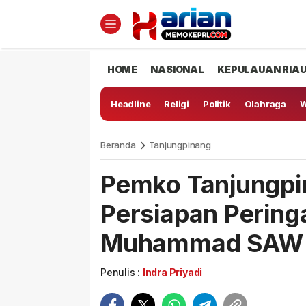
HOME
NASIONAL
KEPULAUAN RIA
Headline
Religi
Politik
Olahraga
W
Beranda
Tanjungpinang
Pemko Tanjungp
Persiapan Pering
Muhammad SAW 
Penulis :
Indra Priyadi