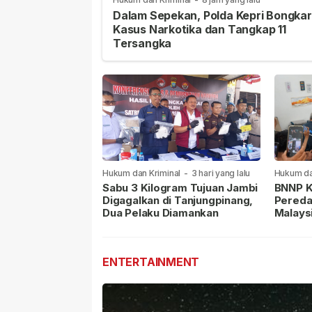
Dalam Sepekan, Polda Kepri Bongkar
Kasus Narkotika dan Tangkap 11
Tersangka
Hukum dan Kriminal
-
3 hari yang lalu
Hukum da
lalu
Sabu 3 Kilogram Tujuan Jambi
BNNP K
Digagalkan di Tanjungpinang,
Pereda
Dua Pelaku Diamankan
Malays
Masih 
ENTERTAINMENT