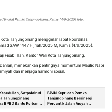
d tingkat Pemko Tanjungpinang, Kamis (4/9/2025) foto:
Kota Tanjungpinang menggelar rapat koordinasi
mmad SAW 1447 Hijriah/2025 M, Kamis (4/9/2025).
i Fisabilillah, Kantor Wali Kota Tanjungpinang.
n Dahlan, menekankan pentingnya momentum Maulid Nabi
miyah dan menjaga harmoni sosial.
Kepedulian, Satpolairud
BPJN Kepri dan Pemko
ta Tanjungpinang
Tanjungpinang Bersinergi
a BPBD Bantu Korban
Percantik Jalan Aisyah
aut
Sulaiman Menjelang HUT RI