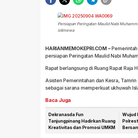
Persiapan Peringatan Maulid Nabi Muhamma
istimewa
HARIANMEMOKEPRI.COM –
Pemerintah 
persiapan Peringatan Maulid Nabi Muha
Rapat berlangsung di Ruang Rapat Raja Haj
Asisten Pemerintahan dan Kesra, Tamri
sebagai sarana memperkuat ukhuwah Isla
Baca Juga
Dekranasda Fun
Wujud 
Tanjungpinang Hadirkan Ruang
Polres
Kreativitas dan Promosi UMKM
Bersam
Laka L