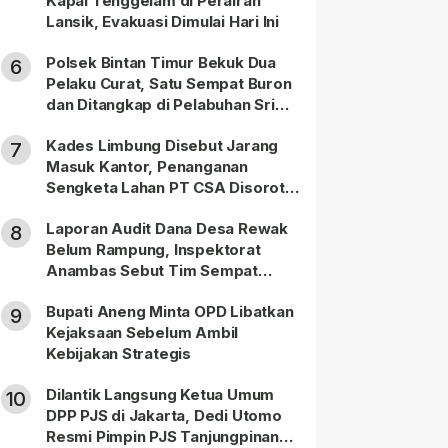
Kapal Tenggelam di Perairan
Lansik, Evakuasi Dimulai Hari Ini
Polsek Bintan Timur Bekuk Dua
6
Pelaku Curat, Satu Sempat Buron
dan Ditangkap di Pelabuhan Sri
Bintan Pura
Kades Limbung Disebut Jarang
7
Masuk Kantor, Penanganan
Sengketa Lahan PT CSA Disorot
Warga
Laporan Audit Dana Desa Rewak
8
Belum Rampung, Inspektorat
Anambas Sebut Tim Sempat
Terbagi Tangani Kasus Lain
Bupati Aneng Minta OPD Libatkan
9
Kejaksaan Sebelum Ambil
Kebijakan Strategis
Dilantik Langsung Ketua Umum
10
DPP PJS di Jakarta, Dedi Utomo
Resmi Pimpin PJS Tanjungpinang-