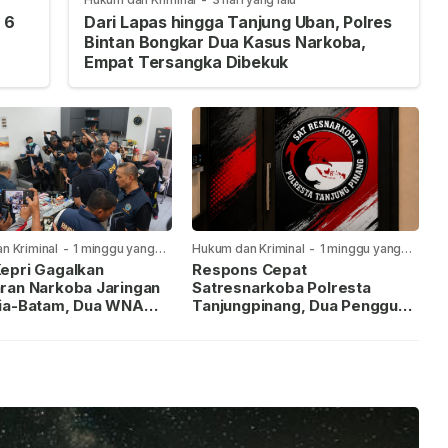
 6
Dari Lapas hingga Tanjung Uban, Polres
Bintan Bongkar Dua Kasus Narkoba,
Empat Tersangka Dibekuk
n Kriminal
-
1 minggu yang
Hukum dan Kriminal
-
1 minggu yang
lalu
epri Gagalkan
Respons Cepat
ran Narkoba Jaringan
Satresnarkoba Polresta
ia-Batam, Dua WNA
Tanjungpinang, Dua Pengguna
Diburu
Sabu Diamankan Usai
Dilaporkan ke Call Center 110