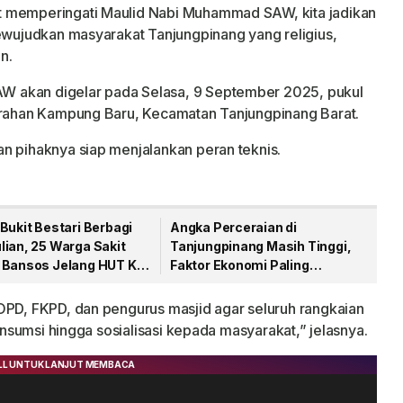
t memperingati Maulid Nabi Muhammad SAW, kita jadikan
mewujudkan masyarakat Tanjungpinang yang religius,
n.
 akan digelar pada Selasa, 9 September 2025, pukul
lurahan Kampung Baru, Kecamatan Tanjungpinang Barat.
n pihaknya siap menjalankan peran teknis.
Bukit Bestari Berbagi
Angka Perceraian di
lian, 25 Warga Sakit
Tanjungpinang Masih Tinggi,
 Bansos Jelang HUT Ke-
Faktor Ekonomi Paling
Dominan
OPD, FKPD, dan pengurus masjid agar seluruh rangkaian
konsumsi hingga sosialisasi kepada masyarakat,” jelasnya.