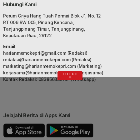
Hubungi Kami
Perum Griya Hang Tuah Permai Blok J1, No. 12
RT 006 RW 005, Pinang Kencana,
Tanjungpinang Timur, Tanjungpinang,
Kepulauan Riau, 29122
Email
harianmemokepri@gmail.com
(Redaksi)
redaksi@harianmemokepri.com
(Redaksi)
marketing@harianmemokepri.com
(Marketing)
kerjasama@harianmemokepri.com
(Kerjasama)
TUTUP
Kontak Redaksi: 083856335187 (Whatsapp)
Jelajahi Berita di Apps Kami