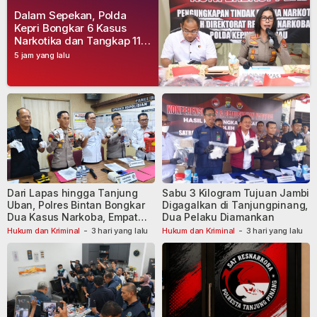
Dalam Sepekan, Polda
Kepri Bongkar 6 Kasus
Narkotika dan Tangkap 11
Tersangka
5 jam yang lalu
Dari Lapas hingga Tanjung
Sabu 3 Kilogram Tujuan Jambi
Uban, Polres Bintan Bongkar
Digagalkan di Tanjungpinang,
Dua Kasus Narkoba, Empat
Dua Pelaku Diamankan
Tersangka Dibekuk
Hukum dan Kriminal
-
3 hari yang lalu
Hukum dan Kriminal
-
3 hari yang lalu