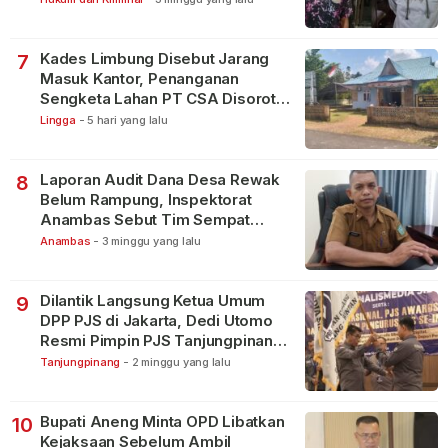
Kades Limbung Disebut Jarang
7
Masuk Kantor, Penanganan
Sengketa Lahan PT CSA Disorot
Warga
Lingga
-
5 hari yang lalu
Laporan Audit Dana Desa Rewak
8
Belum Rampung, Inspektorat
Anambas Sebut Tim Sempat
Terbagi Tangani Kasus Lain
Anambas
-
3 minggu yang lalu
Dilantik Langsung Ketua Umum
9
DPP PJS di Jakarta, Dedi Utomo
Resmi Pimpin PJS Tanjungpinang-
Bintan
Tanjungpinang
-
2 minggu yang lalu
Bupati Aneng Minta OPD Libatkan
10
Kejaksaan Sebelum Ambil