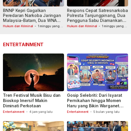
BNNP Kepri Gagalkan
Respons Cepat Satresnarkoba
Peredaran Narkoba Jaringan
Polresta Tanjungpinang, Dua
Malaysia-Batam, Dua WNA
Pengguna Sabu Diamankan
Masih Diburu
Usai Dilaporkan ke Call Center
Hukum dan Kriminal
-
1 minggu yang
Hukum dan Kriminal
-
1 minggu yang
lalu
lalu
110
ENTERTAINMENT
Tren Festival Musik Bisu dan
Gosip Selebriti: Dari Isyarat
Bioskop Imersif Makin
Pernikahan hingga Momen
Diminati Perkotaan
Haru yang Bikin Warganet
Berspekulasi
Entertainment
-
4 jam yang lalu
Entertainment
-
5 bulan yang lalu