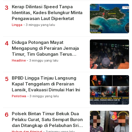
Kerap Dilintasi Speed Tanpa
3
Identitas, Kades Belungkur Minta
Pengawasan Laut Diperketat
Lingga
-
3 minggu yang lalu
Diduga Potongan Mayat
4
Mengapung di Perairan Jemaja
Timur, Tim Gabungan Terus
Lakukan Pencarian
Headline
-
3 minggu yang lalu
BPBD Lingga Tinjau Langsung
5
Kapal Tenggelam di Perairan
Lansik, Evakuasi Dimulai Hari Ini
Peristiwa
-
3 minggu yang lalu
Polsek Bintan Timur Bekuk Dua
6
Pelaku Curat, Satu Sempat Buron
dan Ditangkap di Pelabuhan Sri
Bintan Pura
Hukum dan Kriminal
-
3 minggu yang lalu