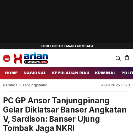
HOME
NASIONAL
KEPULAUAN RIAU
KRIMINAL
POLI
Beranda
Tanjungpinang
4 Juli 2025 15:23
PC GP Ansor Tanjungpinang
Gelar Diklatsar Banser Angkatan
V, Sardison: Banser Ujung
Tombak Jaga NKRI