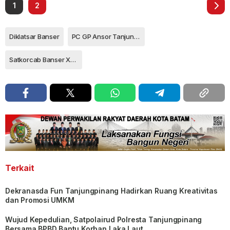
1
2
Diklatsar Banser
PC GP Ansor Tanjungpinang
Satkorcab Banser XXXI-01 Tanjungpinang
Terkait
Dekranasda Fun Tanjungpinang Hadirkan Ruang Kreativitas
dan Promosi UMKM
Wujud Kepedulian, Satpolairud Polresta Tanjungpinang
Bersama BPBD Bantu Korban Laka Laut