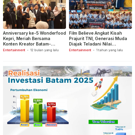
Anniversary ke-5 Wonderfood
Film Believe Angkat Kisah
Kepri, Meriah Bersama
Prajurit TNI, Generasi Muda
Konten Kreator Batam-
Diajak Teladani Nilai
Tanjungpinang
Keberanian
Entertainment
-
12 bulan yang lalu
Entertainment
-
1 tahun yang lalu