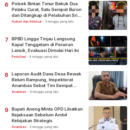
Polsek Bintan Timur Bekuk Dua
6
Pelaku Curat, Satu Sempat Buron
dan Ditangkap di Pelabuhan Sri
Bintan Pura
Hukum dan Kriminal
-
3 minggu yang lalu
BPBD Lingga Tinjau Langsung
7
Kapal Tenggelam di Perairan
Lansik, Evakuasi Dimulai Hari Ini
Peristiwa
-
4 minggu yang lalu
Laporan Audit Dana Desa Rewak
8
Belum Rampung, Inspektorat
Anambas Sebut Tim Sempat
Terbagi Tangani Kasus Lain
Anambas
-
4 minggu yang lalu
Bupati Aneng Minta OPD Libatkan
9
Kejaksaan Sebelum Ambil
Kebijakan Strategis
Anambas
-
3 minggu yang lalu