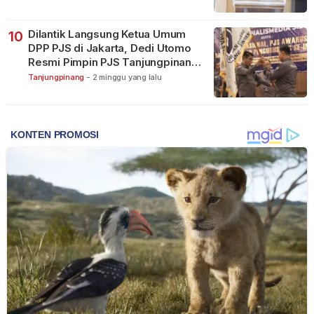
Dilantik Langsung Ketua Umum
10
DPP PJS di Jakarta, Dedi Utomo
Resmi Pimpin PJS Tanjungpinang-
Bintan
Tanjungpinang
-
2 minggu yang lalu