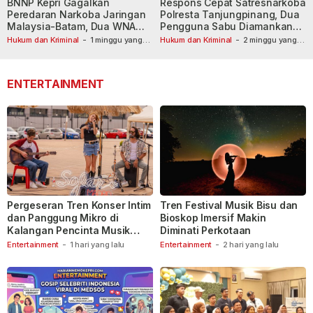
BNNP Kepri Gagalkan
Respons Cepat Satresnarkoba
Peredaran Narkoba Jaringan
Polresta Tanjungpinang, Dua
Malaysia-Batam, Dua WNA
Pengguna Sabu Diamankan
Masih Diburu
Usai Dilaporkan ke Call Center
Hukum dan Kriminal
-
1 minggu yang
Hukum dan Kriminal
-
2 minggu yang
lalu
lalu
110
ENTERTAINMENT
Pergeseran Tren Konser Intim
Tren Festival Musik Bisu dan
dan Panggung Mikro di
Bioskop Imersif Makin
Kalangan Pencinta Musik
Diminati Perkotaan
Indonesia
Entertainment
-
1 hari yang lalu
Entertainment
-
2 hari yang lalu