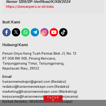
Nomor 1259/DP-Verifikasi/K/XIII/2024
https://dewanpers.or.id/data
Ikuti Kami
Hubungi Kami
Perum Griya Hang Tuah Permai Blok J1, No. 12
RT 006 RW 005, Pinang Kencana,
Tanjungpinang Timur, Tanjungpinang,
Kepulauan Riau, 29122
Email
harianmemokepri@gmail.com
(Redaksi)
redaksi@harianmemokepri.com
(Redaksi)
marketing@harianmemokepri.com
(Marketing)
kerjasama@harianmemokepri.com
(Kerjasama)
TUTUP
Kontak Redaksi: 083856335187 (Whatsapp)