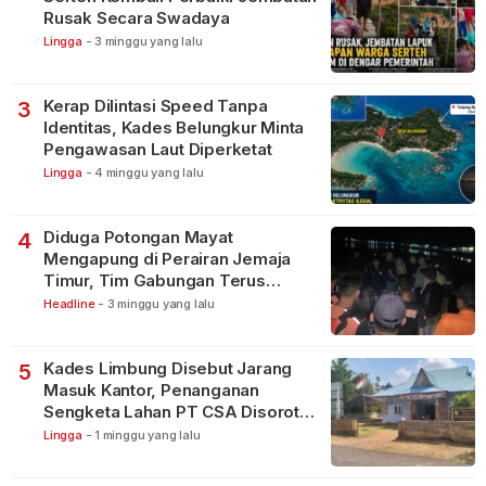
Rusak Secara Swadaya
Lingga
-
3 minggu yang lalu
Kerap Dilintasi Speed Tanpa
3
Identitas, Kades Belungkur Minta
Pengawasan Laut Diperketat
Lingga
-
4 minggu yang lalu
Diduga Potongan Mayat
4
Mengapung di Perairan Jemaja
Timur, Tim Gabungan Terus
Lakukan Pencarian
Headline
-
3 minggu yang lalu
Kades Limbung Disebut Jarang
5
Masuk Kantor, Penanganan
Sengketa Lahan PT CSA Disorot
Warga
Lingga
-
1 minggu yang lalu