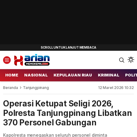
HOME
NASIONAL
KEPULAUAN RIAU
KRIMINAL
POLI
Beranda
Tanjungpinang
12 Maret 2026 10:32
Operasi Ketupat Seligi 2026,
Polresta Tanjungpinang Libatkan
370 Personel Gabungan
Kapolresta menegaskan seluruh personel diminta