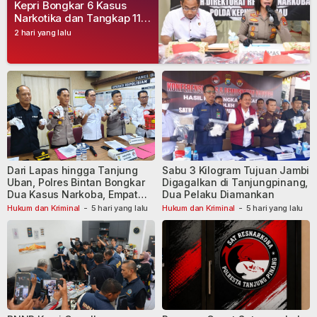
Kepri Bongkar 6 Kasus
Narkotika dan Tangkap 11
Tersangka
2 hari yang lalu
Dari Lapas hingga Tanjung
Sabu 3 Kilogram Tujuan Jambi
Uban, Polres Bintan Bongkar
Digagalkan di Tanjungpinang,
Dua Kasus Narkoba, Empat
Dua Pelaku Diamankan
Tersangka Dibekuk
Hukum dan Kriminal
-
5 hari yang lalu
Hukum dan Kriminal
-
5 hari yang lalu