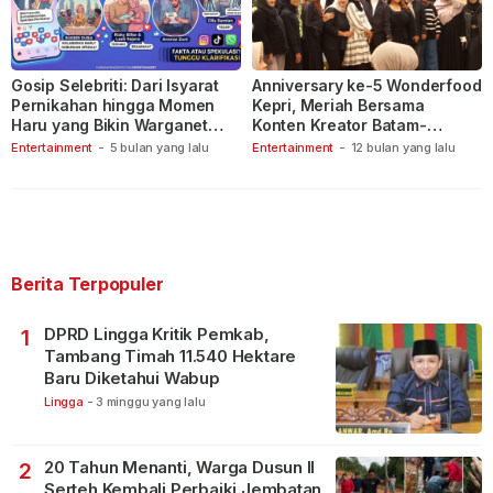
Gosip Selebriti: Dari Isyarat
Anniversary ke-5 Wonderfood
Pernikahan hingga Momen
Kepri, Meriah Bersama
Haru yang Bikin Warganet
Konten Kreator Batam-
Berspekulasi
Tanjungpinang
Entertainment
-
5 bulan yang lalu
Entertainment
-
12 bulan yang lalu
Berita Terpopuler
DPRD Lingga Kritik Pemkab,
1
Tambang Timah 11.540 Hektare
Baru Diketahui Wabup
Lingga
-
3 minggu yang lalu
20 Tahun Menanti, Warga Dusun II
2
Serteh Kembali Perbaiki Jembatan