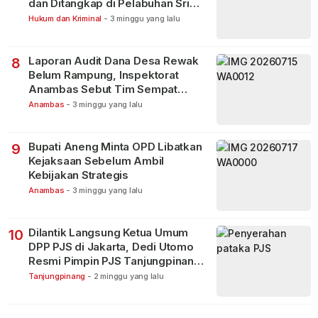
dan Ditangkap di Pelabuhan Sri
Bintan Pura
Hukum dan Kriminal
-
3 minggu yang lalu
Laporan Audit Dana Desa Rewak
8
Belum Rampung, Inspektorat
Anambas Sebut Tim Sempat
Terbagi Tangani Kasus Lain
Anambas
-
3 minggu yang lalu
Bupati Aneng Minta OPD Libatkan
9
Kejaksaan Sebelum Ambil
Kebijakan Strategis
Anambas
-
3 minggu yang lalu
Dilantik Langsung Ketua Umum
10
DPP PJS di Jakarta, Dedi Utomo
Resmi Pimpin PJS Tanjungpinang-
Bintan
Tanjungpinang
-
2 minggu yang lalu