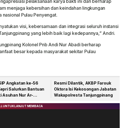
ngapresiasi pelaksanaan karya bakti ini dan berharap
lam menjaga kebersihan dan keindahan lingkungan
 nasional Pulau Penyengat.
nyatukan visi, kebersamaan dan integrasi seluruh instansi
njungpinang yang lebih baik lagi kedepannya,” Andri.
ungpinang Kolonel Pnb Andi Nur Abadi berharap
anfaat besar kepada masyarakat sekitar Pulau
SIP Angkatan ke-56
Resmi Dilantik, AKBP Farouk
Kepri Salurkan Bantuan
Oktora Isi Kekosongan Jabatan
i Asuhan Nur Ar-
Wakapolresta Tanjungpinang
n