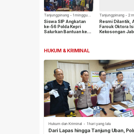
Tanjungpinang
-
1 minggu
Tanjungpinang
-
2 m
yang lalu
yang lalu
Siswa SIP Angkatan
Resmi Dilantik,
ke-56 Polda Kepri
Farouk Oktora Is
Salurkan Bantuan ke
Kekosongan Jab
Panti Asuhan Nur Ar-
Wakapolresta
Rohman
Tanjungpinang
HUKUM & KRIMINAL
Hukum dan Kriminal
-
1 hari yang lalu
Dari Lapas hingga Tanjung Uban, Pol