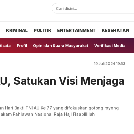
U
KRIMINAL
POLITIK
ENTERTAINMENT
KESEHATAN
isata
Profil
Opini dan Suara Masyarakat
Verifikasi Media
19 Juli 2024 19:53
AU, Satukan Visi Menjaga
an Hari Bakti TNI AU Ke 77 yang difokuskan gotong royong
kam Pahlawan Nasional Raja Haji Fisabilillah