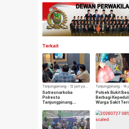
Terkait
Tanjungpinang
-
12 jam yang
Tanjungpinang
-
14 
lalu
lalu
Satresnarkoba
Polsek Bukit Bes
Polresta
Berbagi Kepedul
Tanjungpinang
Warga Sakit Ter
Gandeng Jasa
Bansos Jelang 
Ekspedisi Cegah
81 RI
Peredaran Narkoba
Lewat Paket Kiriman