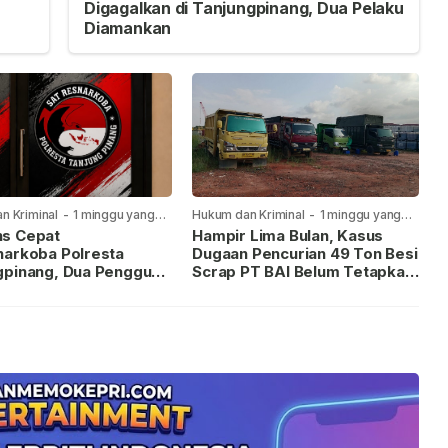
Digagalkan di Tanjungpinang, Dua Pelaku
Diamankan
n Kriminal
-
1 minggu yang
Hukum dan Kriminal
-
1 minggu yang
lalu
s Cepat
Hampir Lima Bulan, Kasus
narkoba Polresta
Dugaan Pencurian 49 Ton Besi
gpinang, Dua Pengguna
Scrap PT BAI Belum Tetapkan
iamankan Usai
Tersangka
kan ke Call Center 110