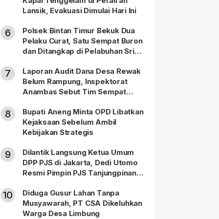
Kapal Tenggelam di Perairan
Lansik, Evakuasi Dimulai Hari Ini
Polsek Bintan Timur Bekuk Dua
6
Pelaku Curat, Satu Sempat Buron
dan Ditangkap di Pelabuhan Sri
Bintan Pura
Laporan Audit Dana Desa Rewak
7
Belum Rampung, Inspektorat
Anambas Sebut Tim Sempat
Terbagi Tangani Kasus Lain
Bupati Aneng Minta OPD Libatkan
8
Kejaksaan Sebelum Ambil
Kebijakan Strategis
Dilantik Langsung Ketua Umum
9
DPP PJS di Jakarta, Dedi Utomo
Resmi Pimpin PJS Tanjungpinang-
Bintan
Diduga Gusur Lahan Tanpa
10
Musyawarah, PT CSA Dikeluhkan
Warga Desa Limbung