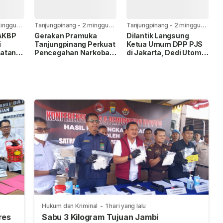
inggu
Tanjungpinang
-
2 minggu
Tanjungpinang
-
2 minggu
yang lalu
yang lalu
 AKBP
Gerakan Pramuka
Dilantik Langsung
i
Tanjungpinang Perkuat
Ketua Umum DPP PJS
atan
Pencegahan Narkoba
di Jakarta, Dedi Utomo
Lewat Pembentukan
Resmi Pimpin PJS
Saka Anti Narkoba
Tanjungpinang-Bintan
Hukum dan Kriminal
-
1 hari yang lalu
res
Sabu 3 Kilogram Tujuan Jambi