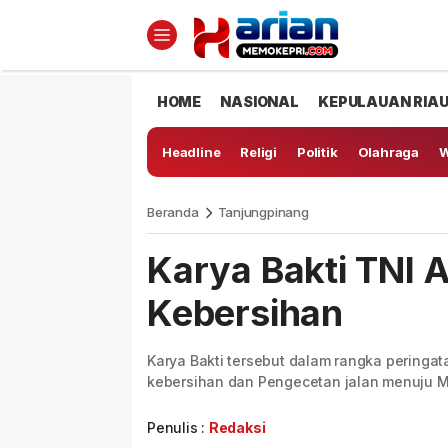
HOME
NASIONAL
KEPULAUAN RIA
Headline
Religi
Politik
Olahraga
W
Beranda
Tanjungpinang
Karya Bakti TNI 
Kebersihan
Karya Bakti tersebut dalam rangka peringat
kebersihan dan Pengecetan jalan menuju Ma
Penulis :
Redaksi