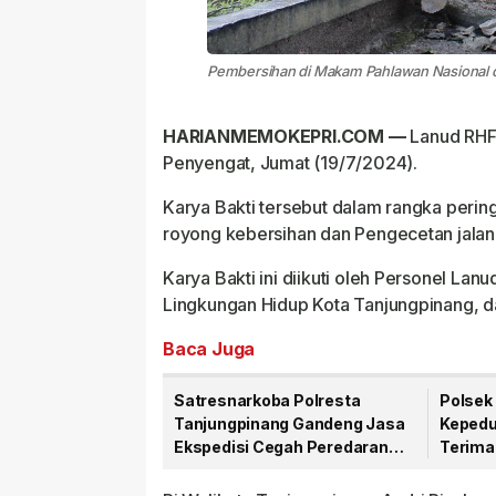
Pembersihan di Makam Pahlawan Nasional d
HARIANMEMOKEPRI.COM —
Lanud RHF 
Penyengat, Jumat (19/7/2024).
Karya Bakti tersebut dalam rangka perin
royong kebersihan dan Pengecetan jalan 
Karya Bakti ini diikuti oleh Personel Lan
Lingkungan Hidup Kota Tanjungpinang, d
Baca Juga
Satresnarkoba Polresta
Polsek 
Tanjungpinang Gandeng Jasa
Kepedu
Ekspedisi Cegah Peredaran
Terima
Narkoba Lewat Paket Kiriman
81 RI