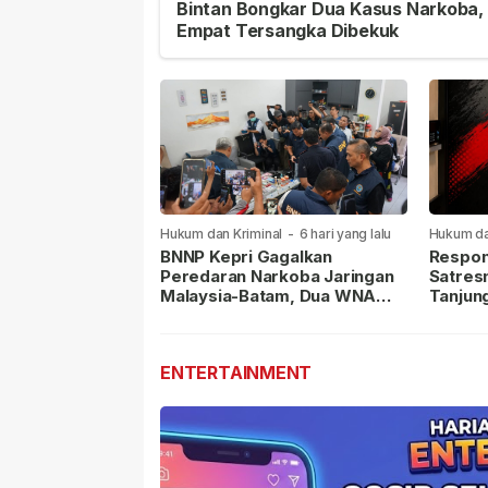
Bintan Bongkar Dua Kasus Narkoba,
Empat Tersangka Dibekuk
Hukum dan Kriminal
-
6 hari yang lalu
Hukum da
lalu
BNNP Kepri Gagalkan
Respon
Peredaran Narkoba Jaringan
Satres
Malaysia-Batam, Dua WNA
Tanjun
Masih Diburu
Sabu D
Dilapor
ENTERTAINMENT