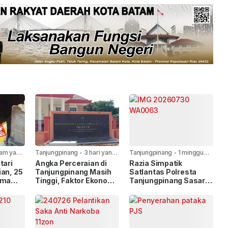
jam yang
Tanjungpinang
-
3 hari yang
Tanjungpinang
-
1 minggu
lalu
yang lalu
tari
Angka Perceraian di
Razia Simpatik
ian, 25
Tanjungpinang Masih
Satlantas Polresta
ima
Tinggi, Faktor Ekonomi
Tanjungpinang Sasar
HUT Ke-
Paling Dominan
Pelanggar Lalu Lintas
dan Nopol Bodong