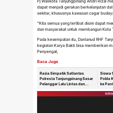
Pj Walikota Tanjungpinang Andri Rizal me
dapat menjadi gerakan berkelanjutan da
sekitar, khususnya kawasan cagar budaya
“Kita semua yang terlibat disini dapat me
dan masyarakat untuk membangun Kota Ta
Pada kesempatan itu, Danlanud RHF Tanj
kegiatan Karya Bakti bisa memberikan m
Penyengat,
Baca Juga
Razia Simpatik Satlantas
Siswa 
Polresta Tanjungpinang Sasar
Polda 
Pelanggar Lalu Lintas dan
ke Pant
Nopol Bodong
Rohma