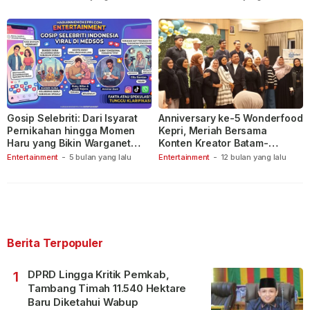
Gosip Selebriti: Dari Isyarat
Anniversary ke-5 Wonderfood
Pernikahan hingga Momen
Kepri, Meriah Bersama
Haru yang Bikin Warganet
Konten Kreator Batam-
Berspekulasi
Tanjungpinang
Entertainment
-
5 bulan yang lalu
Entertainment
-
12 bulan yang lalu
Berita Terpopuler
DPRD Lingga Kritik Pemkab,
1
Tambang Timah 11.540 Hektare
Baru Diketahui Wabup