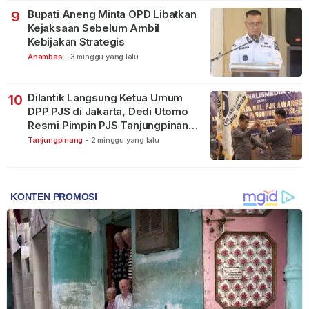
Bupati Aneng Minta OPD Libatkan
9
Kejaksaan Sebelum Ambil
Kebijakan Strategis
Anambas
-
3 minggu yang lalu
Dilantik Langsung Ketua Umum
10
DPP PJS di Jakarta, Dedi Utomo
Resmi Pimpin PJS Tanjungpinang-
Bintan
Tanjungpinang
-
2 minggu yang lalu