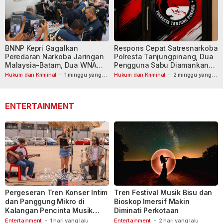
BNNP Kepri Gagalkan
Respons Cepat Satresnarkoba
Peredaran Narkoba Jaringan
Polresta Tanjungpinang, Dua
Malaysia-Batam, Dua WNA
Pengguna Sabu Diamankan
Masih Diburu
Usai Dilaporkan ke Call Center
Hukum dan Kriminal
-
1 minggu yang
Hukum dan Kriminal
-
2 minggu yang
lalu
lalu
110
ENTERTAINMENT
Pergeseran Tren Konser Intim
Tren Festival Musik Bisu dan
dan Panggung Mikro di
Bioskop Imersif Makin
Kalangan Pencinta Musik
Diminati Perkotaan
Indonesia
Entertainment
-
1 hari yang lalu
Entertainment
-
2 hari yang lalu