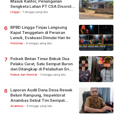
Masuk Kantor, Penanganan
Sengketa Lahan PT CSA Disorot
Warga
Lingga
-
1 minggu yang lalu
BPBD Lingga Tinjau Langsung
6
Kapal Tenggelam di Perairan
Lansik, Evakuasi Dimulai Hari Ini
Peristiwa
-
4 minggu yang lalu
Polsek Bintan Timur Bekuk Dua
7
Pelaku Curat, Satu Sempat Buron
dan Ditangkap di Pelabuhan Sri
Bintan Pura
Hukum dan Kriminal
-
3 minggu yang lalu
Laporan Audit Dana Desa Rewak
8
Belum Rampung, Inspektorat
Anambas Sebut Tim Sempat
Terbagi Tangani Kasus Lain
Anambas
-
4 minggu yang lalu