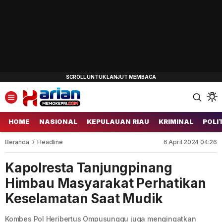
HOME
NASIONAL
KEPULAUAN RIAU
KRIMINAL
POLI
Beranda
Headline
6 April 2024 04:26
Kapolresta Tanjungpinang
Himbau Masyarakat Perhatikan
Keselamatan Saat Mudik
Kombes Pol Heribertus Ompusunggu juga mengingatkan