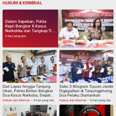
HUKUM & KRIMINAL
Dalam Sepekan, Polda
Kepri Bongkar 6 Kasus
Narkotika dan Tangkap 11
Tersangka
2 hari yang lalu
Dari Lapas hingga Tanjung
Sabu 3 Kilogram Tujuan Jambi
Uban, Polres Bintan Bongkar
Digagalkan di Tanjungpinang,
Dua Kasus Narkoba, Empat
Dua Pelaku Diamankan
Tersangka Dibekuk
Hukum dan Kriminal
-
5 hari yang lalu
Hukum dan Kriminal
-
5 hari yang lalu