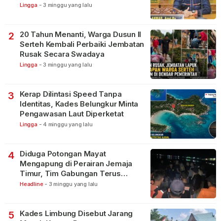
Lingga
-
3 minggu yang lalu
20 Tahun Menanti, Warga Dusun II
2
Serteh Kembali Perbaiki Jembatan
Rusak Secara Swadaya
Lingga
-
3 minggu yang lalu
Kerap Dilintasi Speed Tanpa
3
Identitas, Kades Belungkur Minta
Pengawasan Laut Diperketat
Lingga
-
4 minggu yang lalu
Diduga Potongan Mayat
4
Mengapung di Perairan Jemaja
Timur, Tim Gabungan Terus
Lakukan Pencarian
Headline
-
3 minggu yang lalu
Kades Limbung Disebut Jarang
5