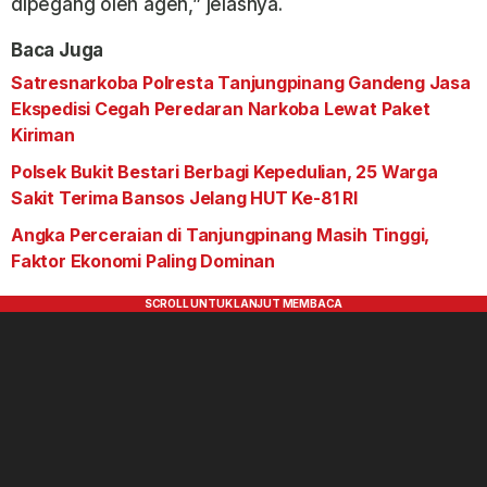
dipegang oleh agen,” jelasnya.
Baca Juga
Satresnarkoba Polresta Tanjungpinang Gandeng Jasa
Ekspedisi Cegah Peredaran Narkoba Lewat Paket
Kiriman
Polsek Bukit Bestari Berbagi Kepedulian, 25 Warga
Sakit Terima Bansos Jelang HUT Ke-81 RI
Angka Perceraian di Tanjungpinang Masih Tinggi,
Faktor Ekonomi Paling Dominan