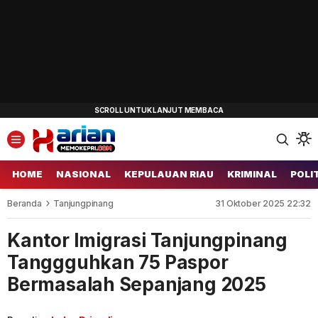
HOME
NASIONAL
KEPULAUAN RIAU
KRIMINAL
POLI
Beranda
Tanjungpinang
31 Oktober 2025 22:32
Kantor Imigrasi Tanjungpinang
Tanggguhkan 75 Paspor
Bermasalah Sepanjang 2025