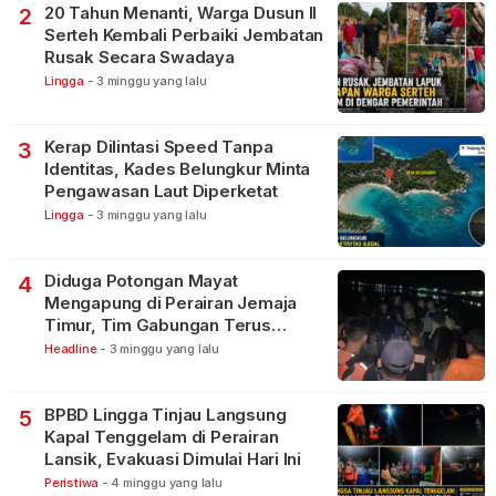
20 Tahun Menanti, Warga Dusun II
2
Serteh Kembali Perbaiki Jembatan
Rusak Secara Swadaya
Lingga
-
3 minggu yang lalu
Kerap Dilintasi Speed Tanpa
3
Identitas, Kades Belungkur Minta
Pengawasan Laut Diperketat
Lingga
-
3 minggu yang lalu
Diduga Potongan Mayat
4
Mengapung di Perairan Jemaja
Timur, Tim Gabungan Terus
Lakukan Pencarian
Headline
-
3 minggu yang lalu
BPBD Lingga Tinjau Langsung
5
Kapal Tenggelam di Perairan
Lansik, Evakuasi Dimulai Hari Ini
Peristiwa
-
4 minggu yang lalu