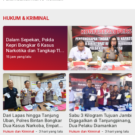
HUKUM & KRIMINAL
Dalam Sepekan, Polda
Kepri Bongkar 6 Kasus
Narkotika dan Tangkap 11
Tersangka
15 jam yang lalu
Dari Lapas hingga Tanjung
Sabu 3 Kilogram Tujuan Jambi
Uban, Polres Bintan Bongkar
Digagalkan di Tanjungpinang,
Dua Kasus Narkoba, Empat
Dua Pelaku Diamankan
Tersangka Dibekuk
Hukum dan Kriminal
-
3 hari yang lalu
Hukum dan Kriminal
-
3 hari yang lalu