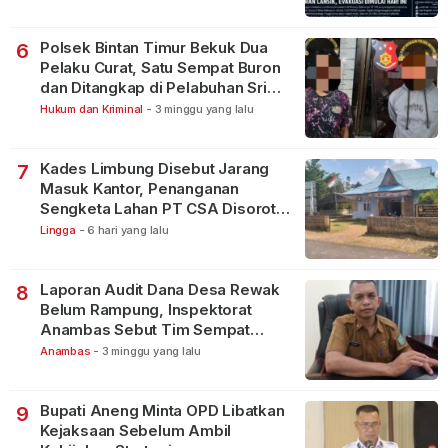
Polsek Bintan Timur Bekuk Dua
6
Pelaku Curat, Satu Sempat Buron
dan Ditangkap di Pelabuhan Sri
Bintan Pura
Hukum dan Kriminal
-
3 minggu yang lalu
Kades Limbung Disebut Jarang
7
Masuk Kantor, Penanganan
Sengketa Lahan PT CSA Disorot
Warga
Lingga
-
6 hari yang lalu
Laporan Audit Dana Desa Rewak
8
Belum Rampung, Inspektorat
Anambas Sebut Tim Sempat
Terbagi Tangani Kasus Lain
Anambas
-
3 minggu yang lalu
Bupati Aneng Minta OPD Libatkan
9
Kejaksaan Sebelum Ambil