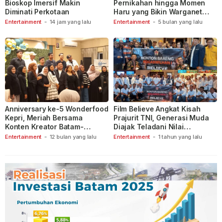
Bioskop Imersif Makin
Pernikahan hingga Momen
Diminati Perkotaan
Haru yang Bikin Warganet
Berspekulasi
Entertainment
-
14 jam yang lalu
Entertainment
-
5 bulan yang lalu
Anniversary ke-5 Wonderfood
Film Believe Angkat Kisah
Kepri, Meriah Bersama
Prajurit TNI, Generasi Muda
Konten Kreator Batam-
Diajak Teladani Nilai
Tanjungpinang
Keberanian
Entertainment
-
12 bulan yang lalu
Entertainment
-
1 tahun yang lalu