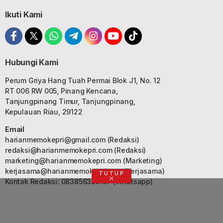
Ikuti Kami
Hubungi Kami
Perum Griya Hang Tuah Permai Blok J1, No. 12
RT 006 RW 005, Pinang Kencana,
Tanjungpinang Timur, Tanjungpinang,
Kepulauan Riau, 29122
Email
harianmemokepri@gmail.com
(Redaksi)
redaksi@harianmemokepri.com
(Redaksi)
marketing@harianmemokepri.com
(Marketing)
kerjasama@harianmemokepri.com
(Kerjasama)
TUTUP
Kontak Redaksi: 083856335187 (Whatsapp)