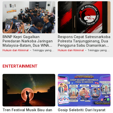
BNNP Kepri Gagalkan
Respons Cepat Satresnarkoba
Peredaran Narkoba Jaringan
Polresta Tanjungpinang, Dua
Malaysia-Batam, Dua WNA
Pengguna Sabu Diamankan
Masih Diburu
Usai Dilaporkan ke Call Center
Hukum dan Kriminal
-
1 minggu yang
Hukum dan Kriminal
-
1 minggu yang
lalu
lalu
110
ENTERTAINMENT
Tren Festival Musik Bisu dan
Gosip Selebriti: Dari Isyarat