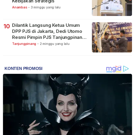
Kebijakan Strategis
Anambas
-
3 minggu yang lalu
Dilantik Langsung Ketua Umum
10
DPP PJS di Jakarta, Dedi Utomo
Resmi Pimpin PJS Tanjungpinang-
Bintan
Tanjungpinang
-
2 minggu yang lalu