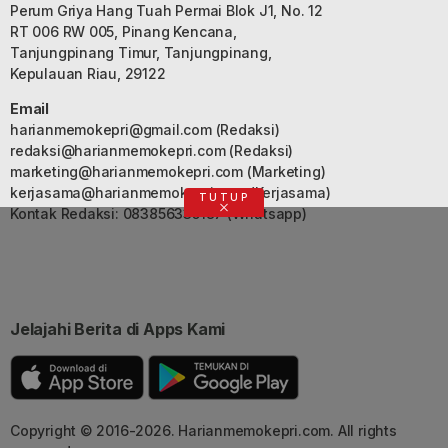
Perum Griya Hang Tuah Permai Blok J1, No. 12
RT 006 RW 005, Pinang Kencana,
Tanjungpinang Timur, Tanjungpinang,
Kepulauan Riau, 29122
Email
harianmemokepri@gmail.com
(Redaksi)
redaksi@harianmemokepri.com
(Redaksi)
marketing@harianmemokepri.com
(Marketing)
kerjasama@harianmemokepri.com
(Kerjasama)
TUTUP
Kontak Redaksi: 083856335187 (Whatsapp)
Jelajahi Berita di Apps Kami
Copyright © 2016-2026. Harianmemokepri.com. All rights