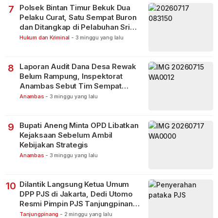
Polsek Bintan Timur Bekuk Dua
7
Pelaku Curat, Satu Sempat Buron
dan Ditangkap di Pelabuhan Sri
Bintan Pura
Hukum dan Kriminal
-
3 minggu yang lalu
Laporan Audit Dana Desa Rewak
8
Belum Rampung, Inspektorat
Anambas Sebut Tim Sempat
Terbagi Tangani Kasus Lain
Anambas
-
3 minggu yang lalu
Bupati Aneng Minta OPD Libatkan
9
Kejaksaan Sebelum Ambil
Kebijakan Strategis
Anambas
-
3 minggu yang lalu
Dilantik Langsung Ketua Umum
10
DPP PJS di Jakarta, Dedi Utomo
Resmi Pimpin PJS Tanjungpinang-
Bintan
Tanjungpinang
-
2 minggu yang lalu