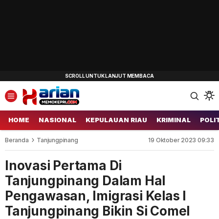
HOME
NASIONAL
KEPULAUAN RIAU
KRIMINAL
POLI
Beranda
Tanjungpinang
19 Oktober 2023 09:33
Inovasi Pertama Di
Tanjungpinang Dalam Hal
Pengawasan, Imigrasi Kelas I
Tanjungpinang Bikin Si Comel