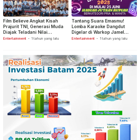
Film Believe Angkat Kisah
Tantang Suara Emasmu!
Prajurit TNI, Generasi Muda
Lomba Karaoke Dangdut
Diajak Teladani Nilai
Digelar di Warkop Jamel
Keberanian
Ganet
Entertainment
-
1 tahun yang lalu
Entertainment
-
1 tahun yang lalu