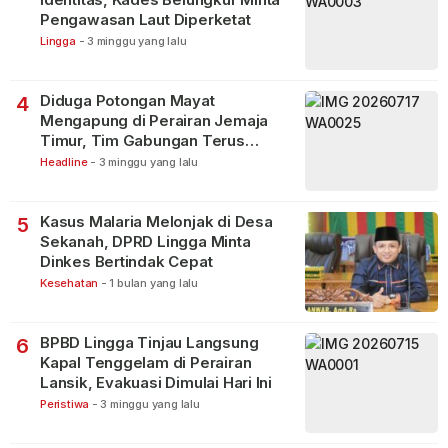
Pengawasan Laut Diperketat
Lingga
-
3 minggu yang lalu
Diduga Potongan Mayat
4
Mengapung di Perairan Jemaja
Timur, Tim Gabungan Terus
Lakukan Pencarian
Headline
-
3 minggu yang lalu
Kasus Malaria Melonjak di Desa
5
Sekanah, DPRD Lingga Minta
Dinkes Bertindak Cepat
Kesehatan
-
1 bulan yang lalu
BPBD Lingga Tinjau Langsung
6
Kapal Tenggelam di Perairan
Lansik, Evakuasi Dimulai Hari Ini
Peristiwa
-
3 minggu yang lalu