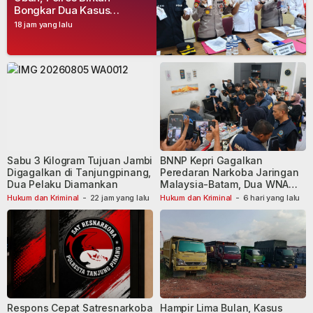
Bongkar Dua Kasus
Narkoba, Empat Tersangka
18 jam yang lalu
Dibekuk
Sabu 3 Kilogram Tujuan Jambi
BNNP Kepri Gagalkan
Digagalkan di Tanjungpinang,
Peredaran Narkoba Jaringan
Dua Pelaku Diamankan
Malaysia-Batam, Dua WNA
Masih Diburu
Hukum dan Kriminal
-
22 jam yang lalu
Hukum dan Kriminal
-
6 hari yang lalu
Respons Cepat Satresnarkoba
Hampir Lima Bulan, Kasus