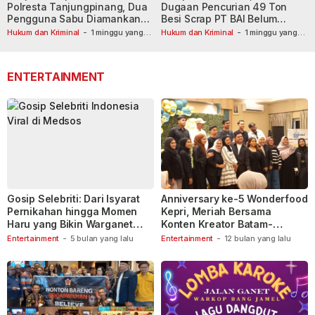
Polresta Tanjungpinang, Dua
Dugaan Pencurian 49 Ton
Pengguna Sabu Diamankan
Besi Scrap PT BAI Belum
Usai Dilaporkan ke Call Center
Tetapkan Tersangka
Hukum dan Kriminal
-
1 minggu yang
Hukum dan Kriminal
-
1 minggu yang
lalu
110
lalu
ENTERTAINMENT
Gosip Selebriti: Dari Isyarat
Anniversary ke-5 Wonderfood
Pernikahan hingga Momen
Kepri, Meriah Bersama
Haru yang Bikin Warganet
Konten Kreator Batam-
Berspekulasi
Tanjungpinang
Entertainment
-
5 bulan yang lalu
Entertainment
-
12 bulan yang lalu