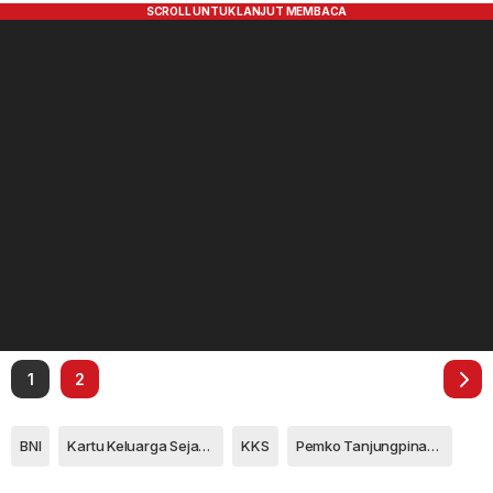
1
2
BNI
Kartu Keluarga Sejahtera
KKS
Pemko Tanjungpinang