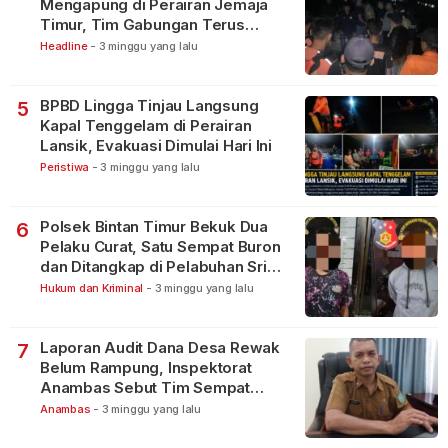
Mengapung di Perairan Jemaja
Timur, Tim Gabungan Terus
Lakukan Pencarian
Headline
-
3 minggu yang lalu
BPBD Lingga Tinjau Langsung
5
Kapal Tenggelam di Perairan
Lansik, Evakuasi Dimulai Hari Ini
Peristiwa
-
3 minggu yang lalu
Polsek Bintan Timur Bekuk Dua
6
Pelaku Curat, Satu Sempat Buron
dan Ditangkap di Pelabuhan Sri
Bintan Pura
Hukum dan Kriminal
-
3 minggu yang lalu
Laporan Audit Dana Desa Rewak
7
Belum Rampung, Inspektorat
Anambas Sebut Tim Sempat
Terbagi Tangani Kasus Lain
Anambas
-
3 minggu yang lalu