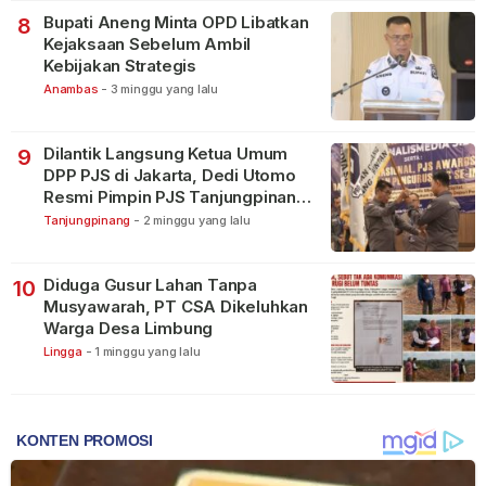
Bupati Aneng Minta OPD Libatkan
8
Kejaksaan Sebelum Ambil
Kebijakan Strategis
Anambas
-
3 minggu yang lalu
Dilantik Langsung Ketua Umum
9
DPP PJS di Jakarta, Dedi Utomo
Resmi Pimpin PJS Tanjungpinang-
Bintan
Tanjungpinang
-
2 minggu yang lalu
Diduga Gusur Lahan Tanpa
10
Musyawarah, PT CSA Dikeluhkan
Warga Desa Limbung
Lingga
-
1 minggu yang lalu