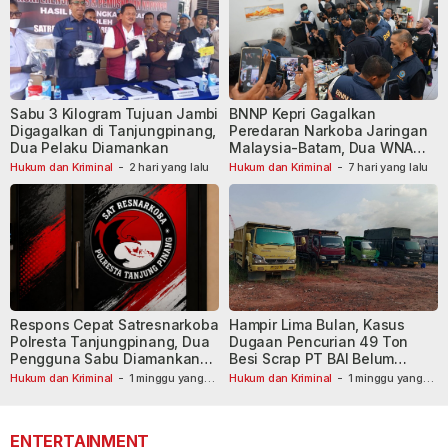
Sabu 3 Kilogram Tujuan Jambi
BNNP Kepri Gagalkan
Digagalkan di Tanjungpinang,
Peredaran Narkoba Jaringan
Dua Pelaku Diamankan
Malaysia-Batam, Dua WNA
Masih Diburu
Hukum dan Kriminal
-
2 hari yang lalu
Hukum dan Kriminal
-
7 hari yang lalu
Respons Cepat Satresnarkoba
Hampir Lima Bulan, Kasus
Polresta Tanjungpinang, Dua
Dugaan Pencurian 49 Ton
Pengguna Sabu Diamankan
Besi Scrap PT BAI Belum
Usai Dilaporkan ke Call Center
Tetapkan Tersangka
Hukum dan Kriminal
-
1 minggu yang
Hukum dan Kriminal
-
1 minggu yang
lalu
110
lalu
ENTERTAINMENT