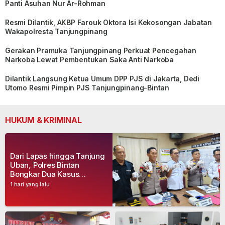
Panti Asuhan Nur Ar-Rohman
Resmi Dilantik, AKBP Farouk Oktora Isi Kekosongan Jabatan
Wakapolresta Tanjungpinang
Gerakan Pramuka Tanjungpinang Perkuat Pencegahan
Narkoba Lewat Pembentukan Saka Anti Narkoba
Dilantik Langsung Ketua Umum DPP PJS di Jakarta, Dedi
Utomo Resmi Pimpin PJS Tanjungpinang-Bintan
HUKUM & KRIMINAL
Dari Lapas hingga Tanjung
Uban, Polres Bintan
Bongkar Dua Kasus
Narkoba, Empat Tersangka
1 hari yang lalu
Dibekuk