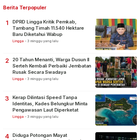
Berita Terpopuler
DPRD Lingga Kritik Pemkab,
1
Tambang Timah 11.540 Hektare
Baru Diketahui Wabup
Lingga
-
3 minggu yang lalu
20 Tahun Menanti, Warga Dusun II
2
Serteh Kembali Perbaiki Jembatan
Rusak Secara Swadaya
Lingga
-
3 minggu yang lalu
Kerap Dilintasi Speed Tanpa
3
Identitas, Kades Belungkur Minta
Pengawasan Laut Diperketat
Lingga
-
3 minggu yang lalu
Diduga Potongan Mayat
4