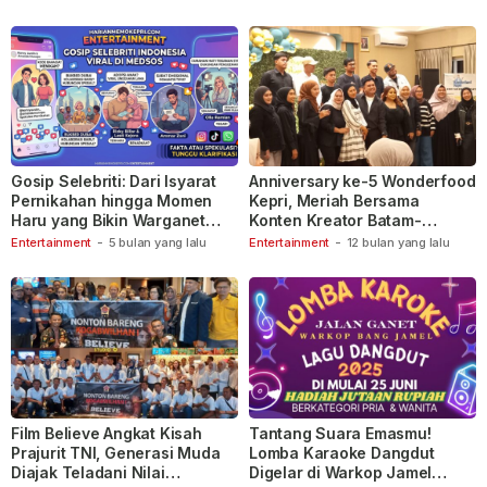
Gosip Selebriti: Dari Isyarat
Anniversary ke-5 Wonderfood
Pernikahan hingga Momen
Kepri, Meriah Bersama
Haru yang Bikin Warganet
Konten Kreator Batam-
Berspekulasi
Tanjungpinang
Entertainment
-
5 bulan yang lalu
Entertainment
-
12 bulan yang lalu
Film Believe Angkat Kisah
Tantang Suara Emasmu!
Prajurit TNI, Generasi Muda
Lomba Karaoke Dangdut
Diajak Teladani Nilai
Digelar di Warkop Jamel