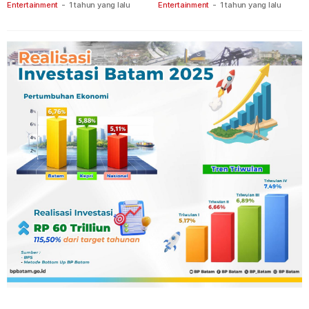
Keberanian
Ganet
Entertainment
-
1 tahun yang lalu
Entertainment
-
1 tahun yang lalu