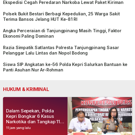
Ekspedisi Cegah Peredaran Narkoba Lewat Paket Kiriman
Polsek Bukit Bestari Berbagi Kepedulian, 25 Warga Sakit
Terima Bansos Jelang HUT Ke-81 RI
Angka Perceraian di Tanjungpinang Masih Tinggi, Faktor
Ekonomi Paling Dominan
Razia Simpatik Satlantas Polresta Tanjungpinang Sasar
Pelanggar Lalu Lintas dan Nopol Bodong
Siswa SIP Angkatan ke-56 Polda Kepri Salurkan Bantuan ke
Panti Asuhan Nur Ar-Rohman
HUKUM & KRIMINAL
Dalam Sepekan, Polda
Kepri Bongkar 6 Kasus
Narkotika dan Tangkap 11
Tersangka
11 jam yang lalu