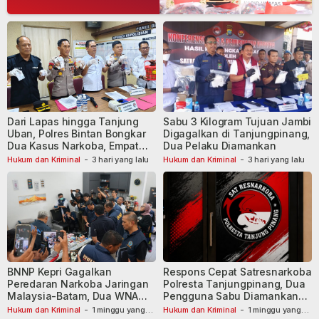
Dari Lapas hingga Tanjung
Sabu 3 Kilogram Tujuan Jambi
Uban, Polres Bintan Bongkar
Digagalkan di Tanjungpinang,
Dua Kasus Narkoba, Empat
Dua Pelaku Diamankan
Tersangka Dibekuk
Hukum dan Kriminal
-
3 hari yang lalu
Hukum dan Kriminal
-
3 hari yang lalu
BNNP Kepri Gagalkan
Respons Cepat Satresnarkoba
Peredaran Narkoba Jaringan
Polresta Tanjungpinang, Dua
Malaysia-Batam, Dua WNA
Pengguna Sabu Diamankan
Masih Diburu
Usai Dilaporkan ke Call Center
Hukum dan Kriminal
-
1 minggu yang
Hukum dan Kriminal
-
1 minggu yang
lalu
lalu