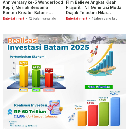
Anniversary ke-5 Wonderfood
Film Believe Angkat Kisah
Kepri, Meriah Bersama
Prajurit TNI, Generasi Muda
Konten Kreator Batam-
Diajak Teladani Nilai
Tanjungpinang
Keberanian
Entertainment
-
12 bulan yang lalu
Entertainment
-
1 tahun yang lalu