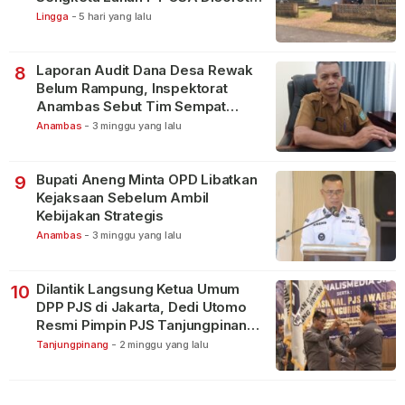
Warga
Lingga
-
5 hari yang lalu
Laporan Audit Dana Desa Rewak
8
Belum Rampung, Inspektorat
Anambas Sebut Tim Sempat
Terbagi Tangani Kasus Lain
Anambas
-
3 minggu yang lalu
Bupati Aneng Minta OPD Libatkan
9
Kejaksaan Sebelum Ambil
Kebijakan Strategis
Anambas
-
3 minggu yang lalu
Dilantik Langsung Ketua Umum
10
DPP PJS di Jakarta, Dedi Utomo
Resmi Pimpin PJS Tanjungpinang-
Bintan
Tanjungpinang
-
2 minggu yang lalu