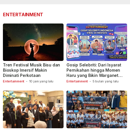
110
ENTERTAINMENT
Tren Festival Musik Bisu dan
Gosip Selebriti: Dari Isyarat
Bioskop Imersif Makin
Pernikahan hingga Momen
Diminati Perkotaan
Haru yang Bikin Warganet
Berspekulasi
Entertainment
-
10 jam yang lalu
Entertainment
-
5 bulan yang lalu