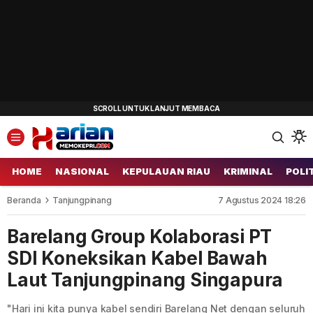
HOME
NASIONAL
KEPULAUAN RIAU
KRIMINAL
POLI
Beranda
Tanjungpinang
7 Agustus 2024 18:26
Barelang Group Kolaborasi PT
SDI Koneksikan Kabel Bawah
Laut Tanjungpinang Singapura
"Hari ini kita punya kabel sendiri Barelang Net dengan seluruh