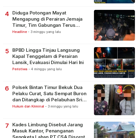
Diduga Potongan Mayat
4
Mengapung di Perairan Jemaja
Timur, Tim Gabungan Terus
Lakukan Pencarian
Headline
-
3 minggu yang lalu
BPBD Lingga Tinjau Langsung
5
Kapal Tenggelam di Perairan
Lansik, Evakuasi Dimulai Hari Ini
Peristiwa
-
4 minggu yang lalu
Polsek Bintan Timur Bekuk Dua
6
Pelaku Curat, Satu Sempat Buron
dan Ditangkap di Pelabuhan Sri
Bintan Pura
Hukum dan Kriminal
-
3 minggu yang lalu
Kades Limbung Disebut Jarang
7
Masuk Kantor, Penanganan
Sengketa Lahan PT CSA Disorot