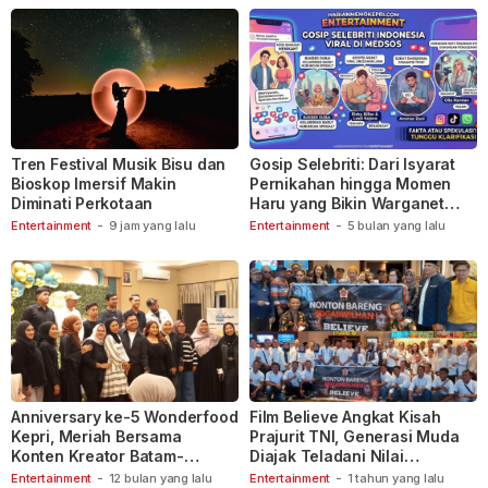
Tren Festival Musik Bisu dan
Gosip Selebriti: Dari Isyarat
Bioskop Imersif Makin
Pernikahan hingga Momen
Diminati Perkotaan
Haru yang Bikin Warganet
Berspekulasi
Entertainment
-
9 jam yang lalu
Entertainment
-
5 bulan yang lalu
Anniversary ke-5 Wonderfood
Film Believe Angkat Kisah
Kepri, Meriah Bersama
Prajurit TNI, Generasi Muda
Konten Kreator Batam-
Diajak Teladani Nilai
Tanjungpinang
Keberanian
Entertainment
-
12 bulan yang lalu
Entertainment
-
1 tahun yang lalu