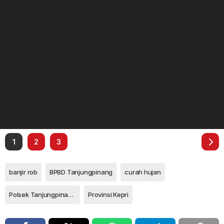
1
2
3
banjir rob
BPBD Tanjungpinang
curah hujan
Polsek Tanjungpinang Kota
Provinsi Kepri