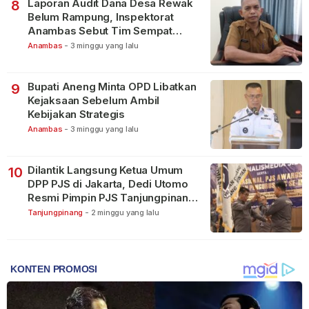
Laporan Audit Dana Desa Rewak
8
Belum Rampung, Inspektorat
Anambas Sebut Tim Sempat
Terbagi Tangani Kasus Lain
Anambas
-
3 minggu yang lalu
Bupati Aneng Minta OPD Libatkan
9
Kejaksaan Sebelum Ambil
Kebijakan Strategis
Anambas
-
3 minggu yang lalu
Dilantik Langsung Ketua Umum
10
DPP PJS di Jakarta, Dedi Utomo
Resmi Pimpin PJS Tanjungpinang-
Bintan
Tanjungpinang
-
2 minggu yang lalu