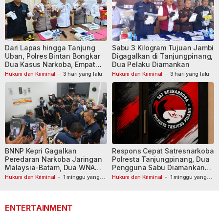
Dari Lapas hingga Tanjung
Sabu 3 Kilogram Tujuan Jambi
Uban, Polres Bintan Bongkar
Digagalkan di Tanjungpinang,
Dua Kasus Narkoba, Empat
Dua Pelaku Diamankan
Tersangka Dibekuk
Hukum dan Kriminal
-
3 hari yang lalu
Hukum dan Kriminal
-
3 hari yang lalu
BNNP Kepri Gagalkan
Respons Cepat Satresnarkoba
Peredaran Narkoba Jaringan
Polresta Tanjungpinang, Dua
Malaysia-Batam, Dua WNA
Pengguna Sabu Diamankan
Masih Diburu
Usai Dilaporkan ke Call Center
Hukum dan Kriminal
-
1 minggu yang
Hukum dan Kriminal
-
1 minggu yang
lalu
lalu
110
ENTERTAINMENT