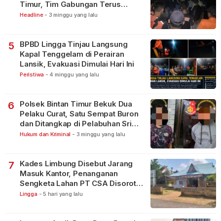
Timur, Tim Gabungan Terus
Lakukan Pencarian
Headline
-
3 minggu yang lalu
BPBD Lingga Tinjau Langsung
5
Kapal Tenggelam di Perairan
Lansik, Evakuasi Dimulai Hari Ini
Peristiwa
-
4 minggu yang lalu
Polsek Bintan Timur Bekuk Dua
6
Pelaku Curat, Satu Sempat Buron
dan Ditangkap di Pelabuhan Sri
Bintan Pura
Hukum dan Kriminal
-
3 minggu yang lalu
Kades Limbung Disebut Jarang
7
Masuk Kantor, Penanganan
Sengketa Lahan PT CSA Disorot
Warga
Lingga
-
5 hari yang lalu