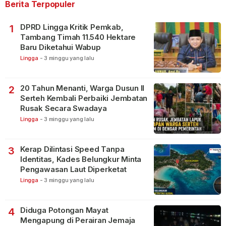
Berita Terpopuler
DPRD Lingga Kritik Pemkab,
1
Tambang Timah 11.540 Hektare
Baru Diketahui Wabup
Lingga
-
3 minggu yang lalu
20 Tahun Menanti, Warga Dusun II
2
Serteh Kembali Perbaiki Jembatan
Rusak Secara Swadaya
Lingga
-
3 minggu yang lalu
Kerap Dilintasi Speed Tanpa
3
Identitas, Kades Belungkur Minta
Pengawasan Laut Diperketat
Lingga
-
3 minggu yang lalu
Diduga Potongan Mayat
4
Mengapung di Perairan Jemaja