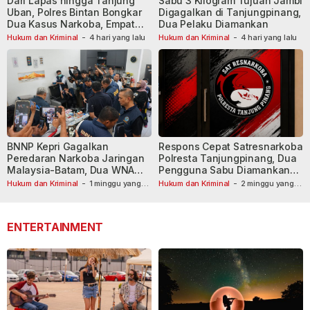
Dari Lapas hingga Tanjung
Sabu 3 Kilogram Tujuan Jambi
Uban, Polres Bintan Bongkar
Digagalkan di Tanjungpinang,
Dua Kasus Narkoba, Empat
Dua Pelaku Diamankan
Tersangka Dibekuk
Hukum dan Kriminal
-
4 hari yang lalu
Hukum dan Kriminal
-
4 hari yang lalu
BNNP Kepri Gagalkan
Respons Cepat Satresnarkoba
Peredaran Narkoba Jaringan
Polresta Tanjungpinang, Dua
Malaysia-Batam, Dua WNA
Pengguna Sabu Diamankan
Masih Diburu
Usai Dilaporkan ke Call Center
Hukum dan Kriminal
-
1 minggu yang
Hukum dan Kriminal
-
2 minggu yang
lalu
lalu
110
ENTERTAINMENT