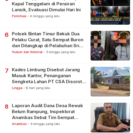
Kapal Tenggelam di Perairan
Lansik, Evakuasi Dimulai Hari Ini
Peristiwa
-
4 minggu yang lalu
Polsek Bintan Timur Bekuk Dua
6
Pelaku Curat, Satu Sempat Buron
dan Ditangkap di Pelabuhan Sri
Bintan Pura
Hukum dan Kriminal
-
3 minggu yang lalu
Kades Limbung Disebut Jarang
7
Masuk Kantor, Penanganan
Sengketa Lahan PT CSA Disorot
Warga
Lingga
-
6 hari yang lalu
Laporan Audit Dana Desa Rewak
8
Belum Rampung, Inspektorat
Anambas Sebut Tim Sempat
Terbagi Tangani Kasus Lain
Anambas
-
4 minggu yang lalu