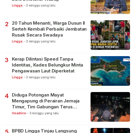
Lingga
-
3 minggu yang lalu
20 Tahun Menanti, Warga Dusun II
2
Serteh Kembali Perbaiki Jembatan
Rusak Secara Swadaya
Lingga
-
3 minggu yang lalu
Kerap Dilintasi Speed Tanpa
3
Identitas, Kades Belungkur Minta
Pengawasan Laut Diperketat
Lingga
-
3 minggu yang lalu
Diduga Potongan Mayat
4
Mengapung di Perairan Jemaja
Timur, Tim Gabungan Terus
Lakukan Pencarian
Headline
-
3 minggu yang lalu
BPBD Lingga Tinjau Langsung
5