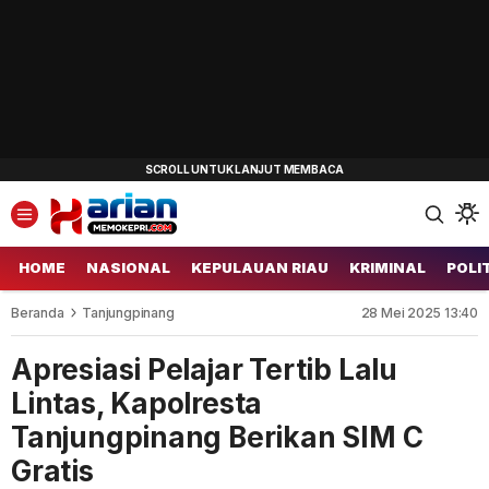
HOME
NASIONAL
KEPULAUAN RIAU
KRIMINAL
POLI
Beranda
Tanjungpinang
28 Mei 2025 13:40
Apresiasi Pelajar Tertib Lalu
Lintas, Kapolresta
Tanjungpinang Berikan SIM C
Gratis