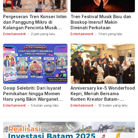
Pergeseran Tren Konser Intim
Tren Festival Musik Bisu dan
dan Panggung Mikro di
Bioskop Imersif Makin
Kalangan Pencinta Musik
Diminati Perkotaan
Indonesia
Entertainment
-
2 jam yang lalu
Entertainment
-
1 hari yang lalu
Gosip Selebriti: Dari Isyarat
Anniversary ke-5 Wonderfood
Pernikahan hingga Momen
Kepri, Meriah Bersama
Haru yang Bikin Warganet
Konten Kreator Batam-
Berspekulasi
Tanjungpinang
Entertainment
-
5 bulan yang lalu
Entertainment
-
12 bulan yang lalu