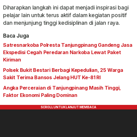
Diharapkan langkah ini dapat menjadi inspirasi bagi
pelajar lain untuk terus aktif dalam kegiatan positif
dan menjunjung tinggi kedisiplinan di jalan raya.
Baca Juga
Satresnarkoba Polresta Tanjungpinang Gandeng Jasa
Ekspedisi Cegah Peredaran Narkoba Lewat Paket
Kiriman
Polsek Bukit Bestari Berbagi Kepedulian, 25 Warga
Sakit Terima Bansos Jelang HUT Ke-81 RI
Angka Perceraian di Tanjungpinang Masih Tinggi,
Faktor Ekonomi Paling Dominan