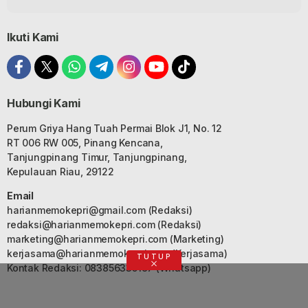
Ikuti Kami
Hubungi Kami
Perum Griya Hang Tuah Permai Blok J1, No. 12
RT 006 RW 005, Pinang Kencana,
Tanjungpinang Timur, Tanjungpinang,
Kepulauan Riau, 29122
Email
harianmemokepri@gmail.com
(Redaksi)
redaksi@harianmemokepri.com
(Redaksi)
marketing@harianmemokepri.com
(Marketing)
kerjasama@harianmemokepri.com
(Kerjasama)
TUTUP
Kontak Redaksi: 083856335187 (Whatsapp)