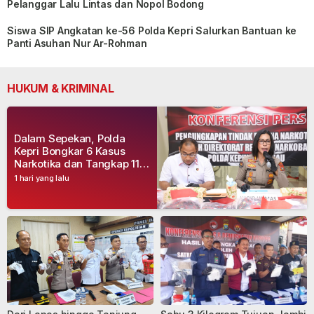
Pelanggar Lalu Lintas dan Nopol Bodong
Siswa SIP Angkatan ke-56 Polda Kepri Salurkan Bantuan ke
Panti Asuhan Nur Ar-Rohman
HUKUM & KRIMINAL
Dalam Sepekan, Polda
Kepri Bongkar 6 Kasus
Narkotika dan Tangkap 11
Tersangka
1 hari yang lalu