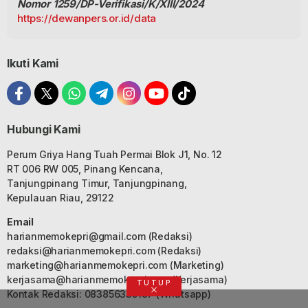
Nomor 1259/DP-Verifikasi/K/XIII/2024
https://dewanpers.or.id/data
Ikuti Kami
Hubungi Kami
Perum Griya Hang Tuah Permai Blok J1, No. 12
RT 006 RW 005, Pinang Kencana,
Tanjungpinang Timur, Tanjungpinang,
Kepulauan Riau, 29122
Email
harianmemokepri@gmail.com
(Redaksi)
redaksi@harianmemokepri.com
(Redaksi)
marketing@harianmemokepri.com
(Marketing)
kerjasama@harianmemokepri.com
(Kerjasama)
TUTUP
Kontak Redaksi: 083856335187 (Whatsapp)