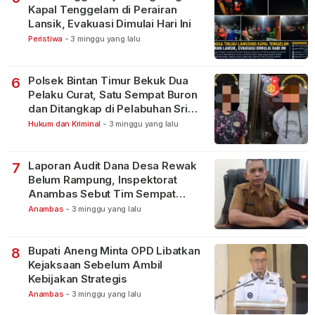
Kapal Tenggelam di Perairan
Lansik, Evakuasi Dimulai Hari Ini
Peristiwa
-
3 minggu yang lalu
Polsek Bintan Timur Bekuk Dua
6
Pelaku Curat, Satu Sempat Buron
dan Ditangkap di Pelabuhan Sri
Bintan Pura
Hukum dan Kriminal
-
3 minggu yang lalu
Laporan Audit Dana Desa Rewak
7
Belum Rampung, Inspektorat
Anambas Sebut Tim Sempat
Terbagi Tangani Kasus Lain
Anambas
-
3 minggu yang lalu
Bupati Aneng Minta OPD Libatkan
8
Kejaksaan Sebelum Ambil
Kebijakan Strategis
Anambas
-
3 minggu yang lalu