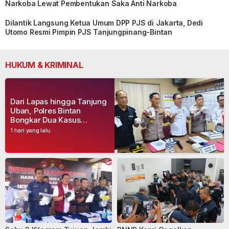
Narkoba Lewat Pembentukan Saka Anti Narkoba
Dilantik Langsung Ketua Umum DPP PJS di Jakarta, Dedi
Utomo Resmi Pimpin PJS Tanjungpinang-Bintan
HUKUM & KRIMINAL
Dari Lapas hingga Tanjung
Uban, Polres Bintan
Bongkar Dua Kasus
Narkoba, Empat Tersangka
1 hari yang lalu
Dibekuk