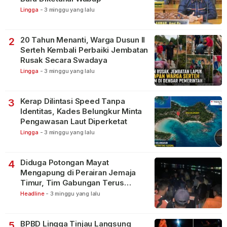
Lingga
-
3 minggu yang lalu
20 Tahun Menanti, Warga Dusun II
2
Serteh Kembali Perbaiki Jembatan
Rusak Secara Swadaya
Lingga
-
3 minggu yang lalu
Kerap Dilintasi Speed Tanpa
3
Identitas, Kades Belungkur Minta
Pengawasan Laut Diperketat
Lingga
-
3 minggu yang lalu
Diduga Potongan Mayat
4
Mengapung di Perairan Jemaja
Timur, Tim Gabungan Terus
Lakukan Pencarian
Headline
-
3 minggu yang lalu
BPBD Lingga Tinjau Langsung
5