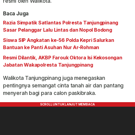
resmi oleh Walikota.
Baca Juga
Razia Simpatik Satlantas Polresta Tanjungpinang
Sasar Pelanggar Lalu Lintas dan Nopol Bodong
Siswa SIP Angkatan ke-56 Polda Kepri Salurkan
Bantuan ke Panti Asuhan Nur Ar-Rohman
Resmi Dilantik, AKBP Farouk Oktora Isi Kekosongan
Jabatan Wakapolresta Tanjungpinang
Walikota Tanjungpinang juga menegaskan
pentingnya semangat cinta tanah air dan pantang
menyerah bagi para calon paskibraka.