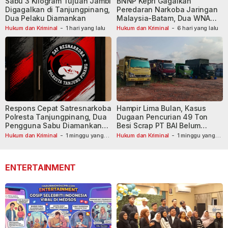
Sabu 3 Kilogram Tujuan Jambi
BNNP Kepri Gagalkan
Digagalkan di Tanjungpinang,
Peredaran Narkoba Jaringan
Dua Pelaku Diamankan
Malaysia-Batam, Dua WNA
Masih Diburu
Hukum dan Kriminal
-
1 hari yang lalu
Hukum dan Kriminal
-
6 hari yang lalu
Respons Cepat Satresnarkoba
Hampir Lima Bulan, Kasus
Polresta Tanjungpinang, Dua
Dugaan Pencurian 49 Ton
Pengguna Sabu Diamankan
Besi Scrap PT BAI Belum
Usai Dilaporkan ke Call Center
Tetapkan Tersangka
Hukum dan Kriminal
-
1 minggu yang
Hukum dan Kriminal
-
1 minggu yang
lalu
110
lalu
ENTERTAINMENT