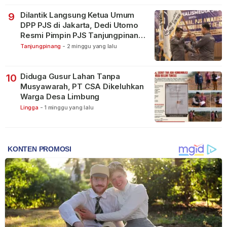
Dilantik Langsung Ketua Umum
9
DPP PJS di Jakarta, Dedi Utomo
Resmi Pimpin PJS Tanjungpinang-
Bintan
Tanjungpinang
-
2 minggu yang lalu
Diduga Gusur Lahan Tanpa
10
Musyawarah, PT CSA Dikeluhkan
Warga Desa Limbung
Lingga
-
1 minggu yang lalu