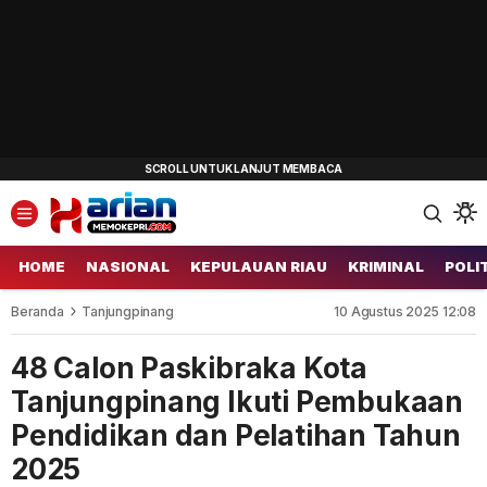
HOME
NASIONAL
KEPULAUAN RIAU
KRIMINAL
POLI
Beranda
Tanjungpinang
10 Agustus 2025 12:08
48 Calon Paskibraka Kota
Tanjungpinang Ikuti Pembukaan
Pendidikan dan Pelatihan Tahun
2025