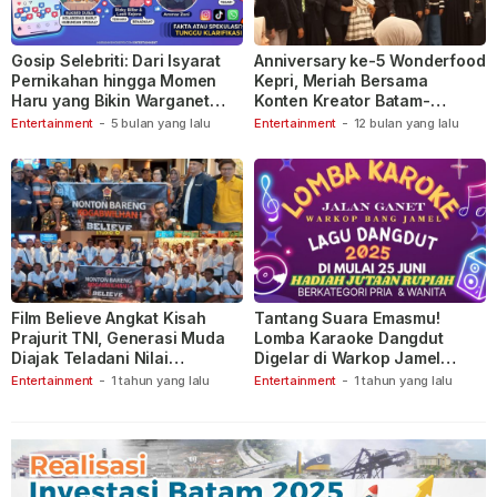
Gosip Selebriti: Dari Isyarat
Anniversary ke-5 Wonderfood
Pernikahan hingga Momen
Kepri, Meriah Bersama
Haru yang Bikin Warganet
Konten Kreator Batam-
Berspekulasi
Tanjungpinang
Entertainment
-
5 bulan yang lalu
Entertainment
-
12 bulan yang lalu
Film Believe Angkat Kisah
Tantang Suara Emasmu!
Prajurit TNI, Generasi Muda
Lomba Karaoke Dangdut
Diajak Teladani Nilai
Digelar di Warkop Jamel
Keberanian
Ganet
Entertainment
-
1 tahun yang lalu
Entertainment
-
1 tahun yang lalu