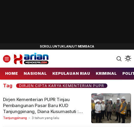
Harianmemokepri.com
Informasi Berita Terkini dan Terbaru Hari Ini
HOME
NASIONAL
KEPULAUAN RIAU
KRIMINAL
POLI
Tag
DIRJEN CIPTA KARYA KEMENTERIAN PUPR
Dirjen Kementerian PUPR Tinjau
Pembangunan Pasar Baru KUD
Tanjungpinang, Diana Kusumastuti :
Sudah 86 Persen
Tanjungpinang
-
3 tahun yang lalu