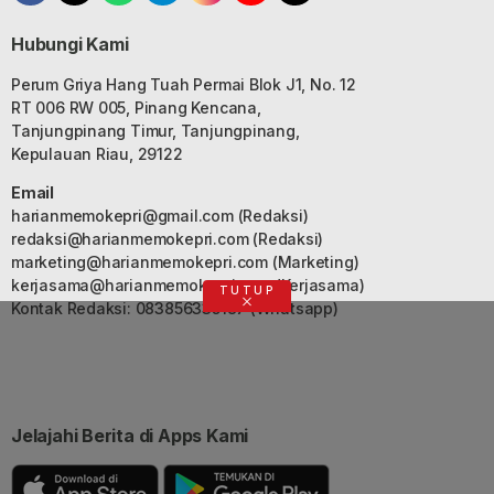
Hubungi Kami
Perum Griya Hang Tuah Permai Blok J1, No. 12
RT 006 RW 005, Pinang Kencana,
Tanjungpinang Timur, Tanjungpinang,
Kepulauan Riau, 29122
Email
harianmemokepri@gmail.com
(Redaksi)
redaksi@harianmemokepri.com
(Redaksi)
marketing@harianmemokepri.com
(Marketing)
kerjasama@harianmemokepri.com
(Kerjasama)
TUTUP
Kontak Redaksi: 083856335187 (Whatsapp)
Jelajahi Berita di Apps Kami