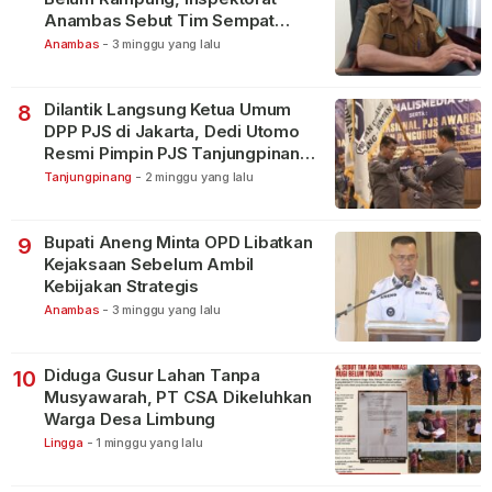
Anambas Sebut Tim Sempat
Terbagi Tangani Kasus Lain
Anambas
-
3 minggu yang lalu
Dilantik Langsung Ketua Umum
8
DPP PJS di Jakarta, Dedi Utomo
Resmi Pimpin PJS Tanjungpinang-
Bintan
Tanjungpinang
-
2 minggu yang lalu
Bupati Aneng Minta OPD Libatkan
9
Kejaksaan Sebelum Ambil
Kebijakan Strategis
Anambas
-
3 minggu yang lalu
Diduga Gusur Lahan Tanpa
10
Musyawarah, PT CSA Dikeluhkan
Warga Desa Limbung
Lingga
-
1 minggu yang lalu