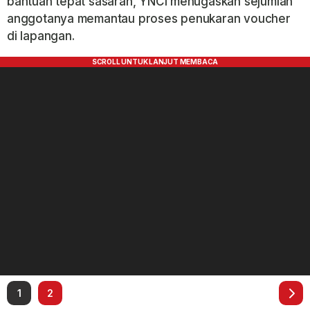
bantuan tepat sasaran, YNCI menugaskan sejumlah
anggotanya memantau proses penukaran voucher
di lapangan.
1
2