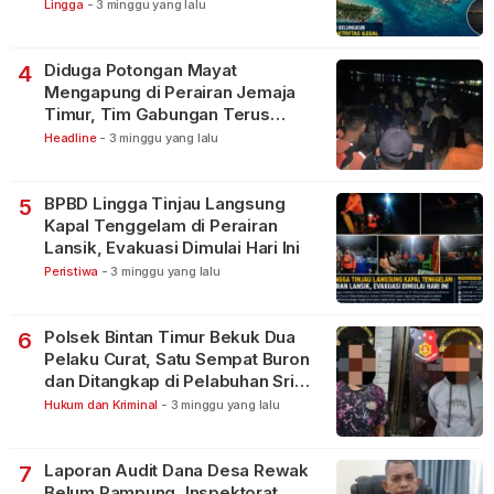
Lingga
-
3 minggu yang lalu
Diduga Potongan Mayat
4
Mengapung di Perairan Jemaja
Timur, Tim Gabungan Terus
Lakukan Pencarian
Headline
-
3 minggu yang lalu
BPBD Lingga Tinjau Langsung
5
Kapal Tenggelam di Perairan
Lansik, Evakuasi Dimulai Hari Ini
Peristiwa
-
3 minggu yang lalu
Polsek Bintan Timur Bekuk Dua
6
Pelaku Curat, Satu Sempat Buron
dan Ditangkap di Pelabuhan Sri
Bintan Pura
Hukum dan Kriminal
-
3 minggu yang lalu
Laporan Audit Dana Desa Rewak
7
Belum Rampung, Inspektorat