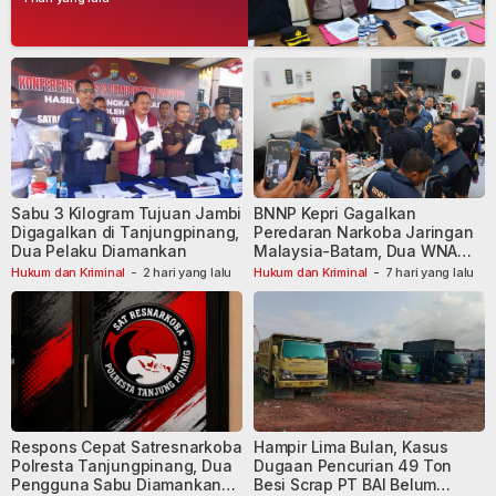
Dibekuk
Sabu 3 Kilogram Tujuan Jambi
BNNP Kepri Gagalkan
Digagalkan di Tanjungpinang,
Peredaran Narkoba Jaringan
Dua Pelaku Diamankan
Malaysia-Batam, Dua WNA
Masih Diburu
Hukum dan Kriminal
-
2 hari yang lalu
Hukum dan Kriminal
-
7 hari yang lalu
Respons Cepat Satresnarkoba
Hampir Lima Bulan, Kasus
Polresta Tanjungpinang, Dua
Dugaan Pencurian 49 Ton
Pengguna Sabu Diamankan
Besi Scrap PT BAI Belum