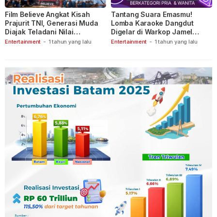
Film Believe Angkat Kisah
Tantang Suara Emasmu!
Prajurit TNI, Generasi Muda
Lomba Karaoke Dangdut
Diajak Teladani Nilai
Digelar di Warkop Jamel
Keberanian
Ganet
Entertainment
-
1 tahun yang lalu
Entertainment
-
1 tahun yang lalu