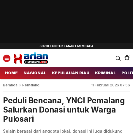
HOME
NASIONAL
KEPULAUAN RIAU
KRIMINAL
POLI
Beranda
Pemalang
11 Februari 2026 07:56
Peduli Bencana, YNCI Pemalang
Salurkan Donasi untuk Warga
Pulosari
Selain berasal dari anggota lokal, donasi ini juga didukung