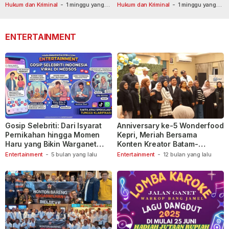
Usai Dilaporkan ke Call Center
Tetapkan Tersangka
Hukum dan Kriminal
-
1 minggu yang
Hukum dan Kriminal
-
1 minggu yang
lalu
110
lalu
ENTERTAINMENT
Gosip Selebriti: Dari Isyarat
Anniversary ke-5 Wonderfood
Pernikahan hingga Momen
Kepri, Meriah Bersama
Haru yang Bikin Warganet
Konten Kreator Batam-
Berspekulasi
Tanjungpinang
Entertainment
-
5 bulan yang lalu
Entertainment
-
12 bulan yang lalu