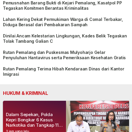
Pemusnahan Barang Bukti di Kejari Pemalang, Kasatpol PP
Tegaskan Komitmen Berantas Kriminalitas
Lahan Kering Dekat Permukiman Warga di Comal Terbakar,
Diduga Berasal dari Pembakaran Sampah
Dinilai Ancam Kelestarian Lingkungan, Kades Belik Tegaskan
Tolak Tambang Galian C
Rutan Pemalang dan Puskesmas Mulyoharjo Gelar
Penyuluhan Hantavirus serta Pemeriksaan Kesehatan Gratis
Rutan Pemalang Terima Hibah Kendaraan Dinas dari Kantor
Imigrasi
HUKUM & KRIMINAL
Dalam Sepekan, Polda
Kepri Bongkar 6 Kasus
Narkotika dan Tangkap 11
Tersangka
3 jam yang lalu