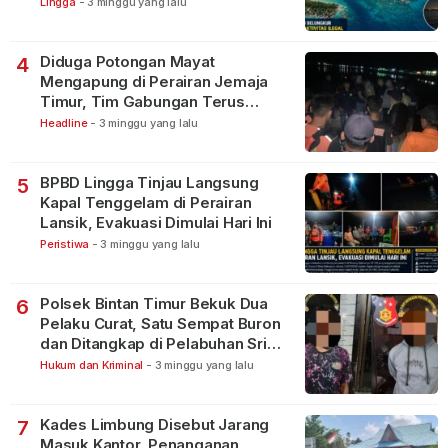
Lingga
-
3 minggu yang lalu
Diduga Potongan Mayat
4
Mengapung di Perairan Jemaja
Timur, Tim Gabungan Terus
Lakukan Pencarian
Headline
-
3 minggu yang lalu
BPBD Lingga Tinjau Langsung
5
Kapal Tenggelam di Perairan
Lansik, Evakuasi Dimulai Hari Ini
Peristiwa
-
3 minggu yang lalu
Polsek Bintan Timur Bekuk Dua
6
Pelaku Curat, Satu Sempat Buron
dan Ditangkap di Pelabuhan Sri
Bintan Pura
Hukum dan Kriminal
-
3 minggu yang lalu
Kades Limbung Disebut Jarang
7
Masuk Kantor, Penanganan