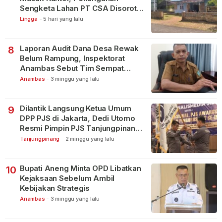
Sengketa Lahan PT CSA Disorot
Warga
Lingga
-
5 hari yang lalu
Laporan Audit Dana Desa Rewak
8
Belum Rampung, Inspektorat
Anambas Sebut Tim Sempat
Terbagi Tangani Kasus Lain
Anambas
-
3 minggu yang lalu
Dilantik Langsung Ketua Umum
9
DPP PJS di Jakarta, Dedi Utomo
Resmi Pimpin PJS Tanjungpinang-
Bintan
Tanjungpinang
-
2 minggu yang lalu
Bupati Aneng Minta OPD Libatkan
10
Kejaksaan Sebelum Ambil
Kebijakan Strategis
Anambas
-
3 minggu yang lalu