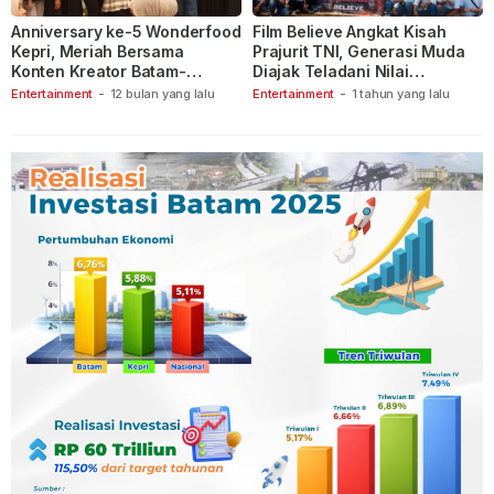
Anniversary ke-5 Wonderfood
Film Believe Angkat Kisah
Kepri, Meriah Bersama
Prajurit TNI, Generasi Muda
Konten Kreator Batam-
Diajak Teladani Nilai
Tanjungpinang
Keberanian
Entertainment
-
12 bulan yang lalu
Entertainment
-
1 tahun yang lalu