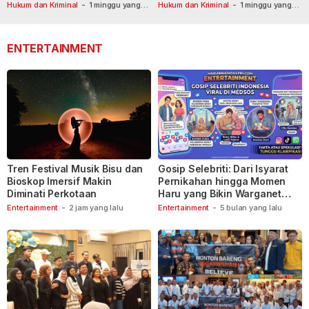
Masih Diburu
Usai Dilaporkan ke Call Center
Hukum dan Kriminal
-
1 minggu yang
Hukum dan Kriminal
-
1 minggu yang
lalu
lalu
110
ENTERTAINMENT
Tren Festival Musik Bisu dan
Gosip Selebriti: Dari Isyarat
Bioskop Imersif Makin
Pernikahan hingga Momen
Diminati Perkotaan
Haru yang Bikin Warganet
Berspekulasi
Entertainment
-
2 jam yang lalu
Entertainment
-
5 bulan yang lalu