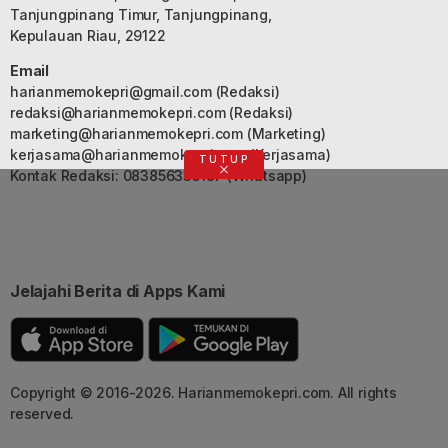
Tanjungpinang Timur, Tanjungpinang,
Kepulauan Riau, 29122
Email
harianmemokepri@gmail.com
(Redaksi)
redaksi@harianmemokepri.com
(Redaksi)
marketing@harianmemokepri.com
(Marketing)
kerjasama@harianmemokepri.com
(Kerjasama)
TUTUP
Kontak Redaksi: 083856335187 (Whatsapp)
Jelajahi Berita di Apps Kami
Copyright © 2016-2026. Harianmemokepri.com. All rights
reserved.