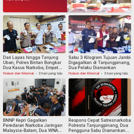
Dari Lapas hingga Tanjung
Sabu 3 Kilogram Tujuan Jambi
Uban, Polres Bintan Bongkar
Digagalkan di Tanjungpinang,
Dua Kasus Narkoba, Empat
Dua Pelaku Diamankan
Tersangka Dibekuk
Hukum dan Kriminal
-
3 hari yang lalu
Hukum dan Kriminal
-
3 hari yang lalu
BNNP Kepri Gagalkan
Respons Cepat Satresnarkoba
Peredaran Narkoba Jaringan
Polresta Tanjungpinang, Dua
Malaysia-Batam, Dua WNA
Pengguna Sabu Diamankan