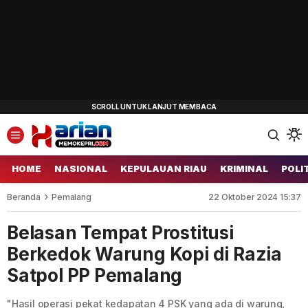
HOME
NASIONAL
KEPULAUAN RIAU
KRIMINAL
POLI
Beranda
Pemalang
22 Oktober 2024 15:37
Belasan Tempat Prostitusi
Berkedok Warung Kopi di Razia
Satpol PP Pemalang
"Hasil operasi pekat kedapatan 4 PSK yang ada di warung,