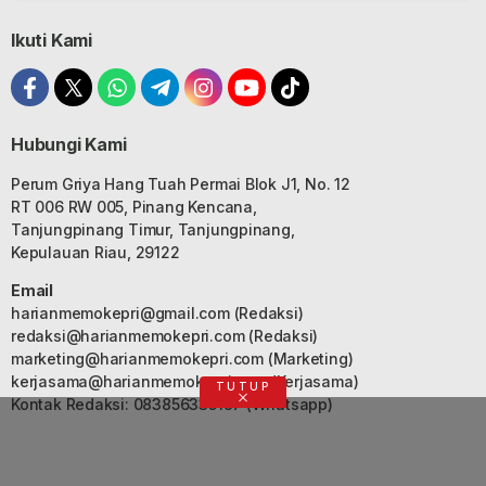
Ikuti Kami
Hubungi Kami
Perum Griya Hang Tuah Permai Blok J1, No. 12
RT 006 RW 005, Pinang Kencana,
Tanjungpinang Timur, Tanjungpinang,
Kepulauan Riau, 29122
Email
harianmemokepri@gmail.com
(Redaksi)
redaksi@harianmemokepri.com
(Redaksi)
marketing@harianmemokepri.com
(Marketing)
kerjasama@harianmemokepri.com
(Kerjasama)
TUTUP
Kontak Redaksi: 083856335187 (Whatsapp)