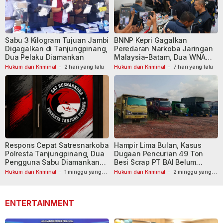
Sabu 3 Kilogram Tujuan Jambi
BNNP Kepri Gagalkan
Digagalkan di Tanjungpinang,
Peredaran Narkoba Jaringan
Dua Pelaku Diamankan
Malaysia-Batam, Dua WNA
Masih Diburu
Hukum dan Kriminal
-
2 hari yang lalu
Hukum dan Kriminal
-
7 hari yang lalu
Respons Cepat Satresnarkoba
Hampir Lima Bulan, Kasus
Polresta Tanjungpinang, Dua
Dugaan Pencurian 49 Ton
Pengguna Sabu Diamankan
Besi Scrap PT BAI Belum
Usai Dilaporkan ke Call Center
Tetapkan Tersangka
Hukum dan Kriminal
-
1 minggu yang
Hukum dan Kriminal
-
2 minggu yang
lalu
110
lalu
ENTERTAINMENT