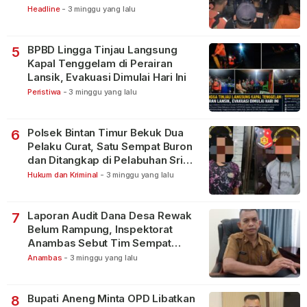
Lakukan Pencarian
Headline
-
3 minggu yang lalu
BPBD Lingga Tinjau Langsung
5
Kapal Tenggelam di Perairan
Lansik, Evakuasi Dimulai Hari Ini
Peristiwa
-
3 minggu yang lalu
Polsek Bintan Timur Bekuk Dua
6
Pelaku Curat, Satu Sempat Buron
dan Ditangkap di Pelabuhan Sri
Bintan Pura
Hukum dan Kriminal
-
3 minggu yang lalu
Laporan Audit Dana Desa Rewak
7
Belum Rampung, Inspektorat
Anambas Sebut Tim Sempat
Terbagi Tangani Kasus Lain
Anambas
-
3 minggu yang lalu
Bupati Aneng Minta OPD Libatkan
8