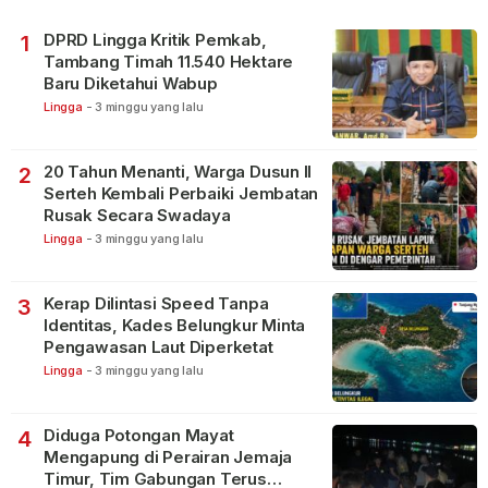
DPRD Lingga Kritik Pemkab,
1
Tambang Timah 11.540 Hektare
Baru Diketahui Wabup
Lingga
-
3 minggu yang lalu
20 Tahun Menanti, Warga Dusun II
2
Serteh Kembali Perbaiki Jembatan
Rusak Secara Swadaya
Lingga
-
3 minggu yang lalu
Kerap Dilintasi Speed Tanpa
3
Identitas, Kades Belungkur Minta
Pengawasan Laut Diperketat
Lingga
-
3 minggu yang lalu
Diduga Potongan Mayat
4
Mengapung di Perairan Jemaja
Timur, Tim Gabungan Terus