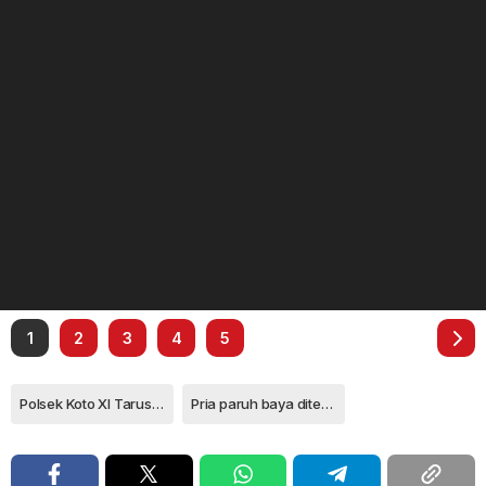
1
2
3
4
5
Polsek Koto XI Tarusan
Pria paruh baya ditemukan tewas