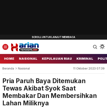
HOME
NASIONAL
KEPULAUAN RIAU
KRIMINAL
POLI
Beranda
Nasional
11 Oktober 2023 07:39
Pria Paruh Baya Ditemukan
Tewas Akibat Syok Saat
Membakar Dan Membersihkan
Lahan Miliknya