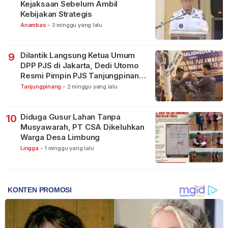
Kejaksaan Sebelum Ambil
Kebijakan Strategis
Anambas
-
3 minggu yang lalu
Dilantik Langsung Ketua Umum
9
DPP PJS di Jakarta, Dedi Utomo
Resmi Pimpin PJS Tanjungpinang-
Bintan
Tanjungpinang
-
2 minggu yang lalu
Diduga Gusur Lahan Tanpa
10
Musyawarah, PT CSA Dikeluhkan
Warga Desa Limbung
Lingga
-
1 minggu yang lalu