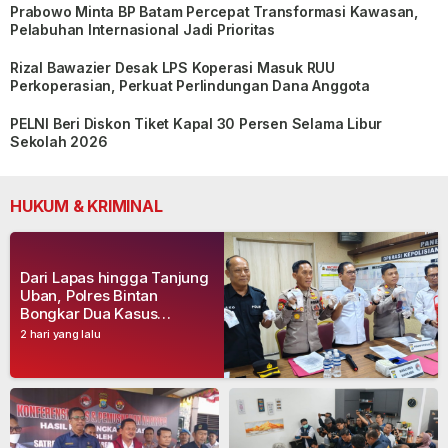
Prabowo Minta BP Batam Percepat Transformasi Kawasan,
Pelabuhan Internasional Jadi Prioritas
Rizal Bawazier Desak LPS Koperasi Masuk RUU
Perkoperasian, Perkuat Perlindungan Dana Anggota
PELNI Beri Diskon Tiket Kapal 30 Persen Selama Libur
Sekolah 2026
HUKUM & KRIMINAL
Dari Lapas hingga Tanjung
Uban, Polres Bintan
Bongkar Dua Kasus
Narkoba, Empat Tersangka
2 hari yang lalu
Dibekuk