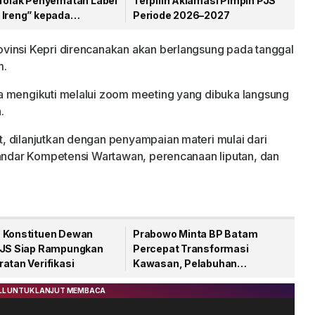
 Tolak Penyematan Label
Terpilih Aklamasi Pimpin PJS
 Ireng” kepada
Periode 2026–2027
wan
vinsi Kepri direncanakan akan berlangsung pada tanggal
m.
a mengikuti melalui zoom meeting yang dibuka langsung
.
, dilanjutkan dengan penyampaian materi mulai dari
tandar Kompetensi Wartawan, perencanaan liputan, dan
 Konstituen Dewan
Prabowo Minta BP Batam
PJS Siap Rampungkan
Percepat Transformasi
atan Verifikasi
Kawasan, Pelabuhan
Internasional Jadi Prioritas