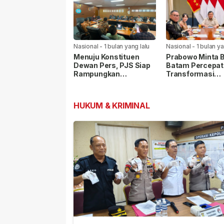
Hukum di Polda Sumut
Nasional
-
1 bulan yang lalu
Nasional
-
1 bulan ya
Menuju Konstituen
Prabowo Minta 
Dewan Pers, PJS Siap
Batam Percepat
Rampungkan
Transformasi
Persyaratan Verifikasi
Kawasan, Pelab
Internasional Ja
Prioritas
HUKUM & KRIMINAL