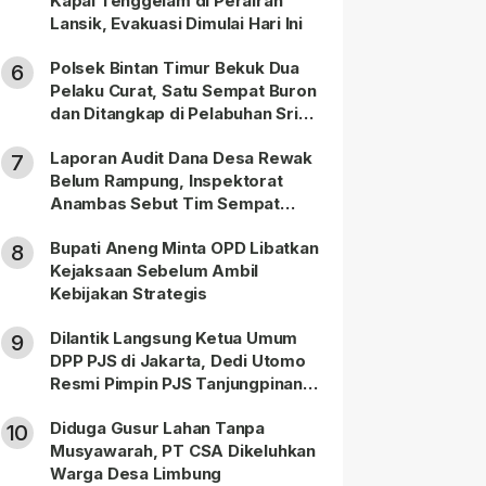
Kapal Tenggelam di Perairan
Lansik, Evakuasi Dimulai Hari Ini
Polsek Bintan Timur Bekuk Dua
6
Pelaku Curat, Satu Sempat Buron
dan Ditangkap di Pelabuhan Sri
Bintan Pura
Laporan Audit Dana Desa Rewak
7
Belum Rampung, Inspektorat
Anambas Sebut Tim Sempat
Terbagi Tangani Kasus Lain
Bupati Aneng Minta OPD Libatkan
8
Kejaksaan Sebelum Ambil
Kebijakan Strategis
Dilantik Langsung Ketua Umum
9
DPP PJS di Jakarta, Dedi Utomo
Resmi Pimpin PJS Tanjungpinang-
Bintan
Diduga Gusur Lahan Tanpa
10
Musyawarah, PT CSA Dikeluhkan
Warga Desa Limbung