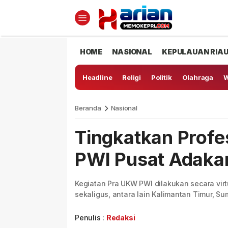
HOME
NASIONAL
KEPULAUAN RIA
Headline
Religi
Politik
Olahraga
W
Beranda
Nasional
Tingkatkan Prof
PWI Pusat Adaka
Kegiatan Pra UKW PWI dilakukan secara virt
sekaligus, antara lain Kalimantan Timur, S
Penulis :
Redaksi