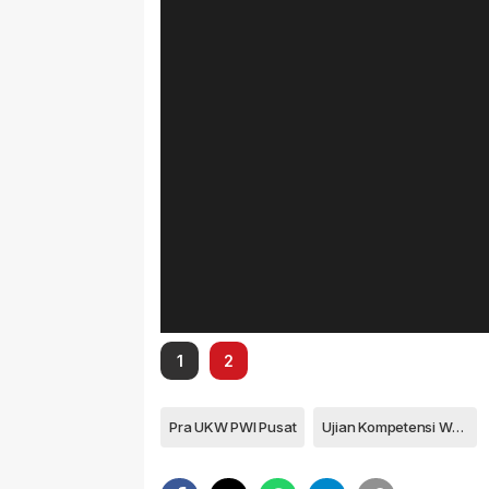
1
2
Pra UKW PWI Pusat
Ujian Kompetensi Wartawan