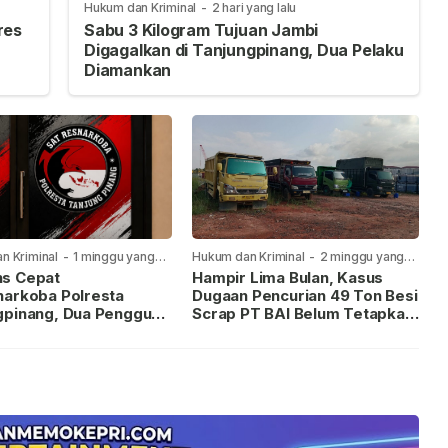
Hukum dan Kriminal
-
2 hari yang lalu
res
Sabu 3 Kilogram Tujuan Jambi
Digagalkan di Tanjungpinang, Dua Pelaku
Diamankan
n Kriminal
-
1 minggu yang
Hukum dan Kriminal
-
2 minggu yang
lalu
s Cepat
Hampir Lima Bulan, Kasus
narkoba Polresta
Dugaan Pencurian 49 Ton Besi
gpinang, Dua Pengguna
Scrap PT BAI Belum Tetapkan
iamankan Usai
Tersangka
kan ke Call Center 110