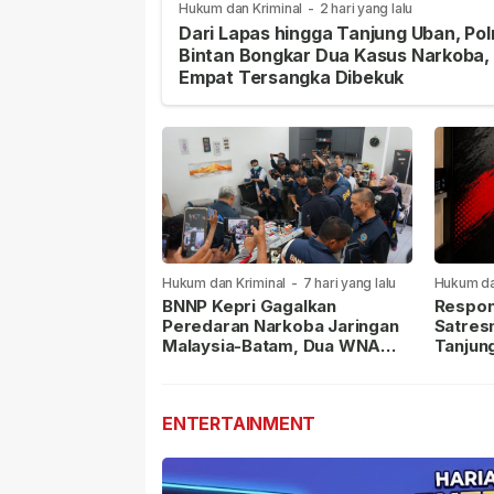
Hukum dan Kriminal
-
2 hari yang lalu
Dari Lapas hingga Tanjung Uban, Pol
Bintan Bongkar Dua Kasus Narkoba,
Empat Tersangka Dibekuk
Hukum dan Kriminal
-
7 hari yang lalu
Hukum da
lalu
BNNP Kepri Gagalkan
Respon
Peredaran Narkoba Jaringan
Satres
Malaysia-Batam, Dua WNA
Tanjun
Masih Diburu
Sabu D
Dilapor
ENTERTAINMENT