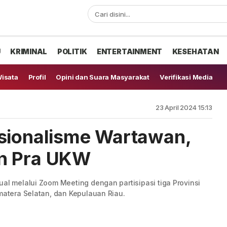
U
KRIMINAL
POLITIK
ENTERTAINMENT
KESEHATAN
isata
Profil
Opini dan Suara Masyarakat
Verifikasi Media
23 April 2024 15:13
esionalisme Wartawan,
n Pra UKW
ual melalui Zoom Meeting dengan partisipasi tiga Provinsi
umatera Selatan, dan Kepulauan Riau.