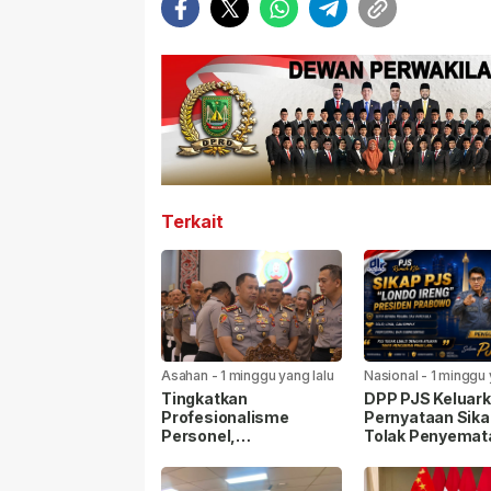
Terkait
Asahan
-
1 minggu yang lalu
Nasional
-
1 minggu 
Tingkatkan
DPP PJS Keluar
Profesionalisme
Pernyataan Sika
Personel,
Tolak Penyemat
Kapolrestabes Medan
Label “Londo Ire
Ikuti Penyuluhan
kepada Wartaw