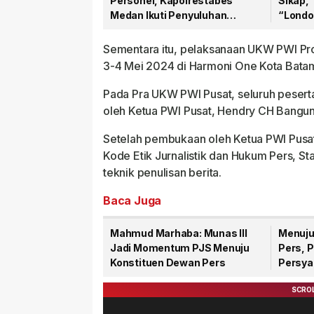
Personel, Kapolrestabes
Sikap,
Medan Ikuti Penyuluhan
“Londo
Hukum di Polda Sumut
Warta
Sementara itu, pelaksanaan UKW PWI Pro
3-4 Mei 2024 di Harmoni One Kota Bata
Pada Pra UKW PWI Pusat, seluruh pesert
oleh Ketua PWI Pusat, Hendry CH Bangun
Setelah pembukaan oleh Ketua PWI Pusat
Kode Etik Jurnalistik dan Hukum Pers, S
teknik penulisan berita.
Baca Juga
Mahmud Marhaba: Munas III
Menuju
Jadi Momentum PJS Menuju
Pers, 
Konstituen Dewan Pers
Persyar