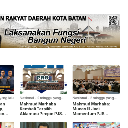
yang lalu
Nasional
-
2 minggu yang
Nasional
-
2 minggu yang
lalu
lalu
kan
Mahmud Marhaba
Mahmud Marhaba:
p,
Kembali Terpilih
Munas III Jadi
an
Aklamasi Pimpin PJS
Momentum PJS
ng”
Periode 2026–2027
Menuju Konstituen
an
Dewan Pers