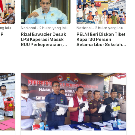
ng lalu
Nasional
-
2 bulan yang lalu
Nasional
-
2 bulan yang lalu
BP
Rizal Bawazier Desak
PELNI Beri Diskon Tiket
LPS Koperasi Masuk
Kapal 30 Persen
RUU Perkoperasian,
Selama Libur Sekolah
uhan
Perkuat Perlindungan
2026
di
Dana Anggota