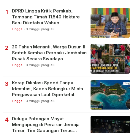
DPRD Lingga Kritik Pemkab,
1
Tambang Timah 11.540 Hektare
Baru Diketahui Wabup
Lingga
-
3 minggu yang lalu
20 Tahun Menanti, Warga Dusun II
2
Serteh Kembali Perbaiki Jembatan
Rusak Secara Swadaya
Lingga
-
3 minggu yang lalu
Kerap Dilintasi Speed Tanpa
3
Identitas, Kades Belungkur Minta
Pengawasan Laut Diperketat
Lingga
-
3 minggu yang lalu
Diduga Potongan Mayat
4
Mengapung di Perairan Jemaja
Timur, Tim Gabungan Terus