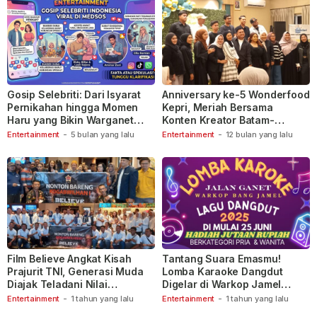
Gosip Selebriti: Dari Isyarat
Anniversary ke-5 Wonderfood
Pernikahan hingga Momen
Kepri, Meriah Bersama
Haru yang Bikin Warganet
Konten Kreator Batam-
Berspekulasi
Tanjungpinang
Entertainment
-
5 bulan yang lalu
Entertainment
-
12 bulan yang lalu
Film Believe Angkat Kisah
Tantang Suara Emasmu!
Prajurit TNI, Generasi Muda
Lomba Karaoke Dangdut
Diajak Teladani Nilai
Digelar di Warkop Jamel
Keberanian
Ganet
Entertainment
-
1 tahun yang lalu
Entertainment
-
1 tahun yang lalu