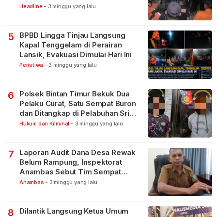
Lakukan Pencarian
Headline
-
3 minggu yang lalu
BPBD Lingga Tinjau Langsung
5
Kapal Tenggelam di Perairan
Lansik, Evakuasi Dimulai Hari Ini
Peristiwa
-
3 minggu yang lalu
Polsek Bintan Timur Bekuk Dua
6
Pelaku Curat, Satu Sempat Buron
dan Ditangkap di Pelabuhan Sri
Bintan Pura
Hukum dan Kriminal
-
3 minggu yang lalu
Laporan Audit Dana Desa Rewak
7
Belum Rampung, Inspektorat
Anambas Sebut Tim Sempat
Terbagi Tangani Kasus Lain
Anambas
-
3 minggu yang lalu
Dilantik Langsung Ketua Umum
8