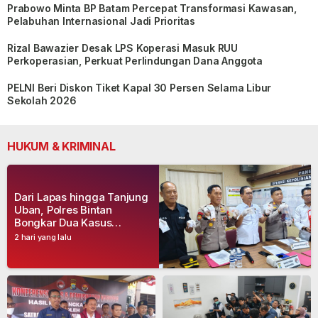
Prabowo Minta BP Batam Percepat Transformasi Kawasan,
Pelabuhan Internasional Jadi Prioritas
Rizal Bawazier Desak LPS Koperasi Masuk RUU
Perkoperasian, Perkuat Perlindungan Dana Anggota
PELNI Beri Diskon Tiket Kapal 30 Persen Selama Libur
Sekolah 2026
HUKUM & KRIMINAL
Dari Lapas hingga Tanjung
Uban, Polres Bintan
Bongkar Dua Kasus
Narkoba, Empat Tersangka
2 hari yang lalu
Dibekuk