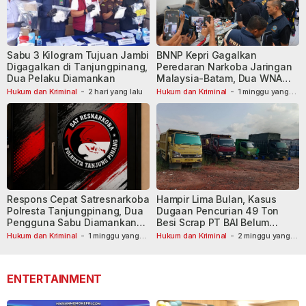
Sabu 3 Kilogram Tujuan Jambi
BNNP Kepri Gagalkan
Digagalkan di Tanjungpinang,
Peredaran Narkoba Jaringan
Dua Pelaku Diamankan
Malaysia-Batam, Dua WNA
Masih Diburu
Hukum dan Kriminal
-
2 hari yang lalu
Hukum dan Kriminal
-
1 minggu yang
lalu
Respons Cepat Satresnarkoba
Hampir Lima Bulan, Kasus
Polresta Tanjungpinang, Dua
Dugaan Pencurian 49 Ton
Pengguna Sabu Diamankan
Besi Scrap PT BAI Belum
Usai Dilaporkan ke Call Center
Tetapkan Tersangka
Hukum dan Kriminal
-
1 minggu yang
Hukum dan Kriminal
-
2 minggu yang
lalu
110
lalu
ENTERTAINMENT