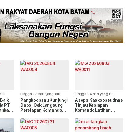
lalu
Lingga
-
3 hari yang lalu
Lingga
-
4 hari yang lalu
Baik
Pangkoopsau Kunjungi
Asops Kaskoopsudnas
ja PT
Dabo, Cek Langsung
Tinjau Kesiapan
kankan
Persiapan Komando
Komando Latihan
ak
Latihan Terintegrasi
Terintegrasi TNI 2026
TNI 2026
di Dabo