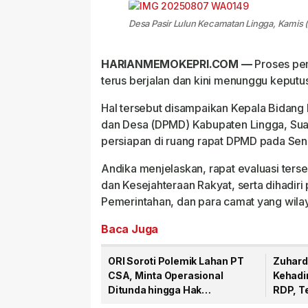
Desa Pasir Lulun Kecamatan Lingga, Kamis (
HARIANMEMOKEPRI.COM —
Proses pem
terus berjalan dan kini menunggu keputu
Hal tersebut disampaikan Kepala Bidan
dan Desa (DPMD) Kabupaten Lingga, Suart
persiapan di ruang rapat DPMD pada Seni
Andika menjelaskan, rapat evaluasi ters
dan Kesejahteraan Rakyat, serta dihadir
Pemerintahan, dan para camat yang wila
Baca Juga
ORI Soroti Polemik Lahan PT
Zuhard
CSA, Minta Operasional
Kehadi
Ditunda hingga Hak
RDP, T
Masyarakat Dipastikan
Hak Ma