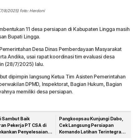
7/8/2025) foto: Herdoni
bentukan 11 desa persiapan di Kabupaten Lingga masih
san Bupati Lingga.
g Pemerintahan Desa Dinas Pemberdayaan Masyarakat
a Andika, usai rapat koordinasi tim evaluasi desa
n (28/7/2025) lalu.
ebut dipimpin langsung Ketua Tim Asisten Pemerintahan
i perwakilan DPMD, Inspektorat, Bagian Hukum, Bagian
yahnya memiliki desa persiapan.
i Sambut Baik
Pangkoopsau Kunjungi Dabo,
ran Pekerja PT CSA di
Cek Langsung Persiapan
ekankan Penyelesaian
Komando Latihan Terintegrasi
syarakat
TNI 2026