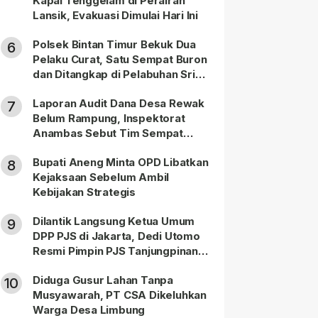
Kapal Tenggelam di Perairan
Lansik, Evakuasi Dimulai Hari Ini
Polsek Bintan Timur Bekuk Dua
6
Pelaku Curat, Satu Sempat Buron
dan Ditangkap di Pelabuhan Sri
Bintan Pura
Laporan Audit Dana Desa Rewak
7
Belum Rampung, Inspektorat
Anambas Sebut Tim Sempat
Terbagi Tangani Kasus Lain
Bupati Aneng Minta OPD Libatkan
8
Kejaksaan Sebelum Ambil
Kebijakan Strategis
Dilantik Langsung Ketua Umum
9
DPP PJS di Jakarta, Dedi Utomo
Resmi Pimpin PJS Tanjungpinang-
Bintan
Diduga Gusur Lahan Tanpa
10
Musyawarah, PT CSA Dikeluhkan
Warga Desa Limbung