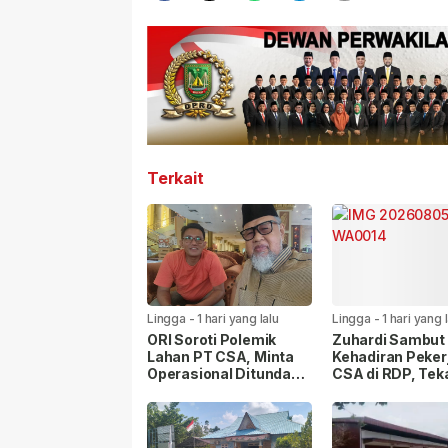
Terkait
Lingga
-
1 hari yang lalu
Lingga
-
1 hari yang 
ORI Soroti Polemik
Zuhardi Sambut 
Lahan PT CSA, Minta
Kehadiran Peker
Operasional Ditunda
CSA di RDP, Te
hingga Hak Masyarakat
Penyelesaian H
Dipastikan
Masyarakat