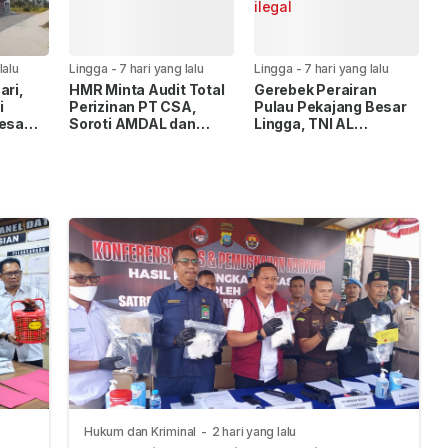
lalu
Lingga
-
7 hari yang lalu
Lingga
-
7 hari yang lalu
ari,
HMR Minta Audit Total
Gerebek Perairan
i
Perizinan PT CSA,
Pulau Pekajang Besar
Desa
Soroti AMDAL dan
Lingga, TNI AL
g
Lahan Plasma
Amankan 1,6 Ton
Timah Ilegal
Hukum dan Kriminal
-
2 hari yang lalu