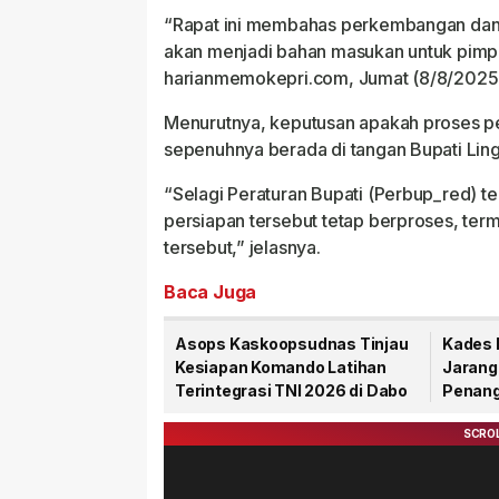
“Rapat ini membahas perkembangan dan s
akan menjadi bahan masukan untuk pimpin
harianmemokepri.com, Jumat (8/8/2025
Menurutnya, keputusan apakah proses pe
sepenuhnya berada di tangan Bupati Lin
“Selagi Peraturan Bupati (Perbup_red) t
persiapan tersebut tetap berproses, ter
tersebut,” jelasnya.
Baca Juga
Asops Kaskoopsudnas Tinjau
Kades 
Kesiapan Komando Latihan
Jarang
Terintegrasi TNI 2026 di Dabo
Penang
PT CSA