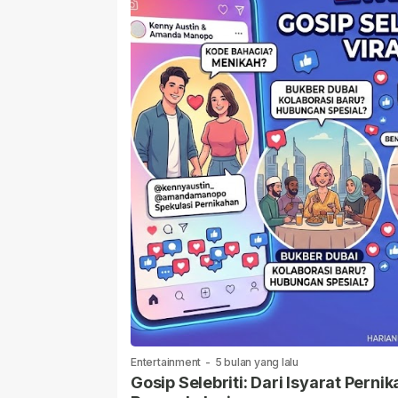
Entertainment
-
5 bulan yang lalu
Gosip Selebriti: Dari Isyarat Per