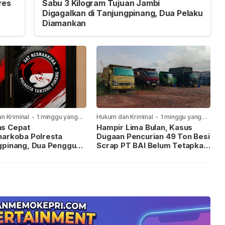
res
Sabu 3 Kilogram Tujuan Jambi
Digagalkan di Tanjungpinang, Dua Pelaku
Diamankan
n Kriminal
-
1 minggu yang
Hukum dan Kriminal
-
1 minggu yang
lalu
s Cepat
Hampir Lima Bulan, Kasus
narkoba Polresta
Dugaan Pencurian 49 Ton Besi
gpinang, Dua Pengguna
Scrap PT BAI Belum Tetapkan
iamankan Usai
Tersangka
kan ke Call Center 110