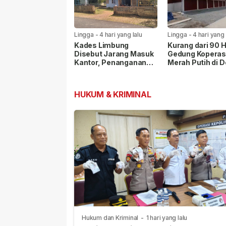
Lingga
-
4 hari yang lalu
Lingga
-
4 hari yang 
Kades Limbung
Kurang dari 90 H
Disebut Jarang Masuk
Gedung Koperas
Kantor, Penanganan
Merah Putih di 
Sengketa Lahan PT
Penaah Rampun
CSA Disorot Warga
Dibangun
HUKUM & KRIMINAL
Hukum dan Kriminal
-
1 hari yang lalu