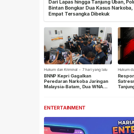
Dari Lapas hingga Tanjung Uban, Pol
Bintan Bongkar Dua Kasus Narkoba,
Empat Tersangka Dibekuk
Hukum dan Kriminal
-
7 hari yang lalu
Hukum da
lalu
BNNP Kepri Gagalkan
Respon
Peredaran Narkoba Jaringan
Satres
Malaysia-Batam, Dua WNA
Tanjun
Masih Diburu
Sabu D
Dilapor
ENTERTAINMENT