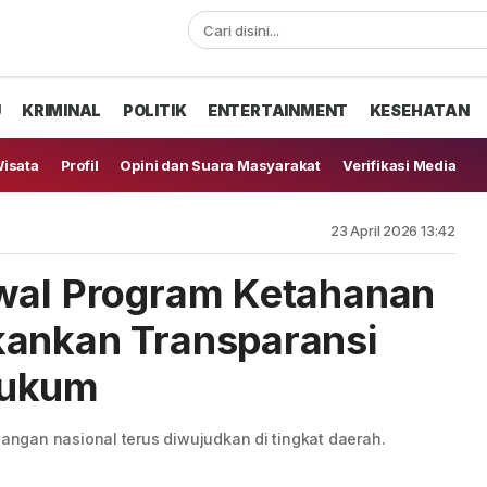
U
KRIMINAL
POLITIK
ENTERTAINMENT
KESEHATAN
isata
Profil
Opini dan Suara Masyarakat
Verifikasi Media
23 April 2026 13:42
awal Program Ketahanan
kankan Transparansi
Hukum
ngan nasional terus diwujudkan di tingkat daerah.