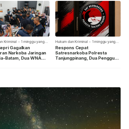
n Kriminal
-
1 minggu yang
Hukum dan Kriminal
-
1 minggu yang
lalu
epri Gagalkan
Respons Cepat
ran Narkoba Jaringan
Satresnarkoba Polresta
ia-Batam, Dua WNA
Tanjungpinang, Dua Pengguna
Diburu
Sabu Diamankan Usai
Dilaporkan ke Call Center 110