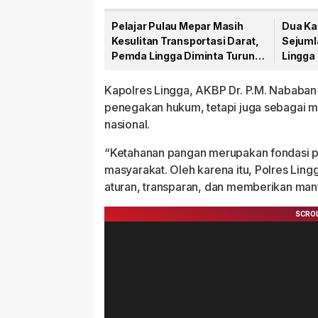
Pelajar Pulau Mepar Masih
Dua Ka
Kesulitan Transportasi Darat,
Sejuml
Pemda Lingga Diminta Turun
Lingga
Tangan
PT CS
Kapolres Lingga, AKBP Dr. P.M. Nababan
penegakan hukum, tetapi juga sebagai 
nasional.
“Ketahanan pangan merupakan fondasi pe
masyarakat. Oleh karena itu, Polres Ling
aturan, transparan, dan memberikan manf