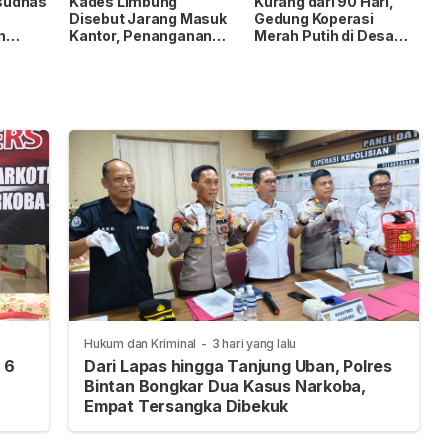
sudnas
Kades Limbung
Kurang dari 90 Hari,
Disebut Jarang Masuk
Gedung Koperasi
n
Kantor, Penanganan
Merah Putih di Desa
I 2026
Sengketa Lahan PT
Penaah Rampung
CSA Disorot Warga
Dibangun
Hukum dan Kriminal
-
3 hari yang lalu
 6
Dari Lapas hingga Tanjung Uban, Polres
Bintan Bongkar Dua Kasus Narkoba,
Empat Tersangka Dibekuk