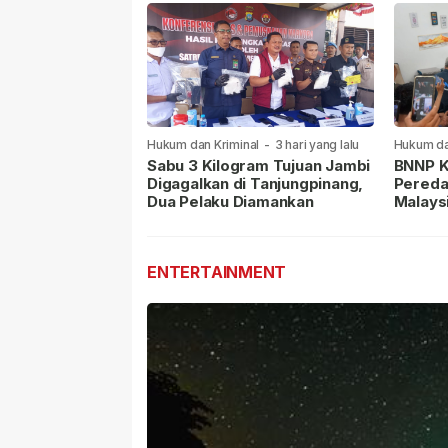
Hukum dan Kriminal
-
3 hari yang lalu
Hukum da
lalu
Sabu 3 Kilogram Tujuan Jambi
BNNP K
Digagalkan di Tanjungpinang,
Pereda
Dua Pelaku Diamankan
Malays
Masih 
ENTERTAINMENT