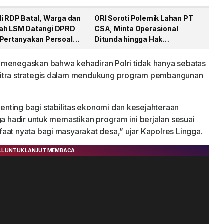
li RDP Batal, Warga dan
ORI Soroti Polemik Lahan PT
ah LSM Datangi DPRD
CSA, Minta Operasional
 Pertanyakan Persoalan
Ditunda hingga Hak
A
Masyarakat Dipastikan
 menegaskan bahwa kehadiran Polri tidak hanya sebatas
mitra strategis dalam mendukung program pembangunan
nting bagi stabilitas ekonomi dan kesejahteraan
ga hadir untuk memastikan program ini berjalan sesuai
aat nyata bagi masyarakat desa,” ujar Kapolres Lingga.