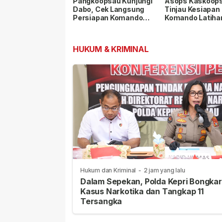
Pangkoopsau Kunjungi
Asops Kaskoop
Dabo, Cek Langsung
Tinjau Kesiapan
Persiapan Komando
Komando Latiha
Latihan Terintegrasi
Terintegrasi TN
TNI 2026
di Dabo
HUKUM & KRIMINAL
Hukum dan Kriminal
-
2 jam yang lalu
Dalam Sepekan, Polda Kepri Bongkar
Kasus Narkotika dan Tangkap 11
Tersangka