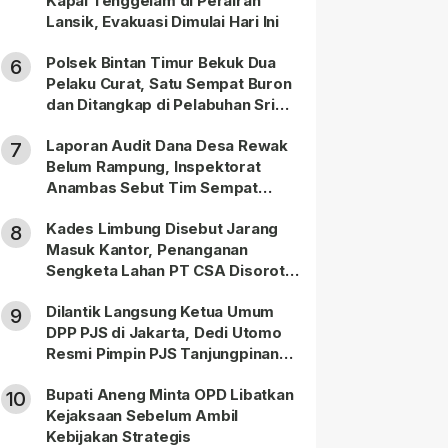
Kapal Tenggelam di Perairan
Lansik, Evakuasi Dimulai Hari Ini
Polsek Bintan Timur Bekuk Dua
6
Pelaku Curat, Satu Sempat Buron
dan Ditangkap di Pelabuhan Sri
Bintan Pura
Laporan Audit Dana Desa Rewak
7
Belum Rampung, Inspektorat
Anambas Sebut Tim Sempat
Terbagi Tangani Kasus Lain
Kades Limbung Disebut Jarang
8
Masuk Kantor, Penanganan
Sengketa Lahan PT CSA Disorot
Warga
Dilantik Langsung Ketua Umum
9
DPP PJS di Jakarta, Dedi Utomo
Resmi Pimpin PJS Tanjungpinang-
Bintan
Bupati Aneng Minta OPD Libatkan
10
Kejaksaan Sebelum Ambil
Kebijakan Strategis