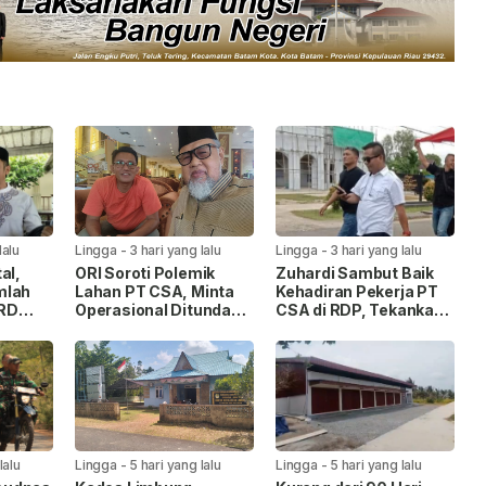
lalu
Lingga
-
3 hari yang lalu
Lingga
-
3 hari yang lalu
al,
ORI Soroti Polemik
Zuhardi Sambut Baik
mlah
Lahan PT CSA, Minta
Kehadiran Pekerja PT
PRD
Operasional Ditunda
CSA di RDP, Tekankan
akan
hingga Hak Masyarakat
Penyelesaian Hak
SA
Dipastikan
Masyarakat
lalu
Lingga
-
5 hari yang lalu
Lingga
-
5 hari yang lalu