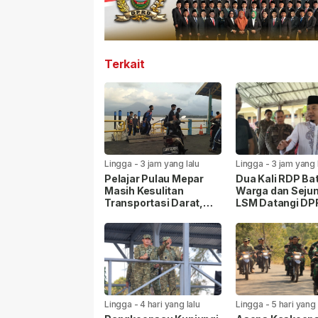
Terkait
Lingga
-
3 jam yang lalu
Lingga
-
3 jam yang 
Pelajar Pulau Mepar
Dua Kali RDP Bat
Masih Kesulitan
Warga dan Seju
Transportasi Darat,
LSM Datangi D
Pemda Lingga Diminta
Lingga Pertany
Turun Tangan
Persoalan PT C
Lingga
-
4 hari yang lalu
Lingga
-
5 hari yang 