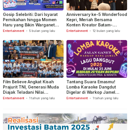
Gosip Selebriti: Dari Isyarat
Anniversary ke-5 Wonderfood
Pernikahan hingga Momen
Kepri, Meriah Bersama
Haru yang Bikin Warganet
Konten Kreator Batam-
Berspekulasi
Tanjungpinang
Entertainment
-
5 bulan yang lalu
Entertainment
-
12 bulan yang lalu
Film Believe Angkat Kisah
Tantang Suara Emasmu!
Prajurit TNI, Generasi Muda
Lomba Karaoke Dangdut
Diajak Teladani Nilai
Digelar di Warkop Jamel
Keberanian
Ganet
Entertainment
-
1 tahun yang lalu
Entertainment
-
1 tahun yang lalu