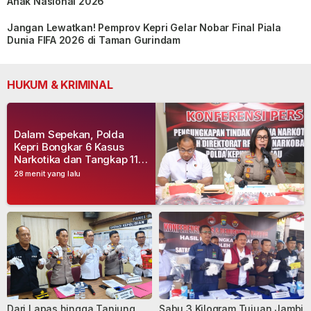
Anak Nasional 2026
Jangan Lewatkan! Pemprov Kepri Gelar Nobar Final Piala
Dunia FIFA 2026 di Taman Gurindam
HUKUM & KRIMINAL
Dalam Sepekan, Polda
Kepri Bongkar 6 Kasus
Narkotika dan Tangkap 11
Tersangka
28 menit yang lalu
Dari Lapas hingga Tanjung
Sabu 3 Kilogram Tujuan Jambi