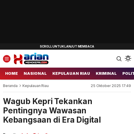
HOME
NASIONAL
KEPULAUAN RIAU
KRIMINAL
POLI
Beranda
Kepulauan Riau
25 Oktober 2025 17:49
Wagub Kepri Tekankan
Pentingnya Wawasan
Kebangsaan di Era Digital