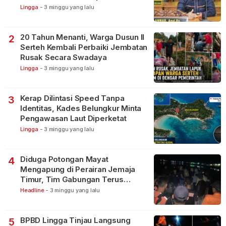
Lingga
-
3 minggu yang lalu
20 Tahun Menanti, Warga Dusun II
2
Serteh Kembali Perbaiki Jembatan
Rusak Secara Swadaya
Lingga
-
3 minggu yang lalu
Kerap Dilintasi Speed Tanpa
3
Identitas, Kades Belungkur Minta
Pengawasan Laut Diperketat
Lingga
-
3 minggu yang lalu
Diduga Potongan Mayat
4
Mengapung di Perairan Jemaja
Timur, Tim Gabungan Terus
Lakukan Pencarian
Headline
-
3 minggu yang lalu
BPBD Lingga Tinjau Langsung
5