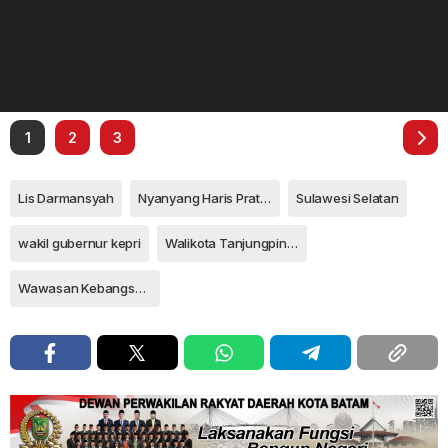
1
2
3
Lis Darmansyah
Nyanyang Haris Pratamura
Sulawesi Selatan
wakil gubernur kepri
Walikota Tanjungpinang
Wawasan Kebangsaan