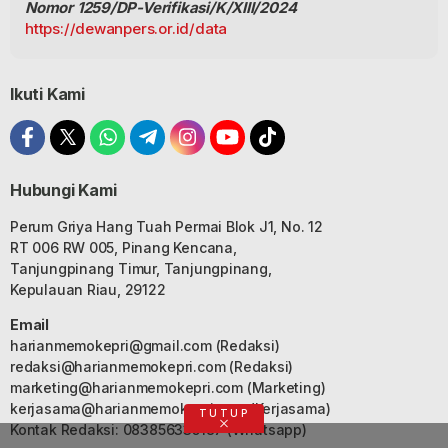
Nomor 1259/DP-Verifikasi/K/XIII/2024
https://dewanpers.or.id/data
Ikuti Kami
Hubungi Kami
Perum Griya Hang Tuah Permai Blok J1, No. 12
RT 006 RW 005, Pinang Kencana,
Tanjungpinang Timur, Tanjungpinang,
Kepulauan Riau, 29122
Email
harianmemokepri@gmail.com
(Redaksi)
redaksi@harianmemokepri.com
(Redaksi)
marketing@harianmemokepri.com
(Marketing)
kerjasama@harianmemokepri.com
(Kerjasama)
TUTUP
Kontak Redaksi: 083856335187 (Whatsapp)