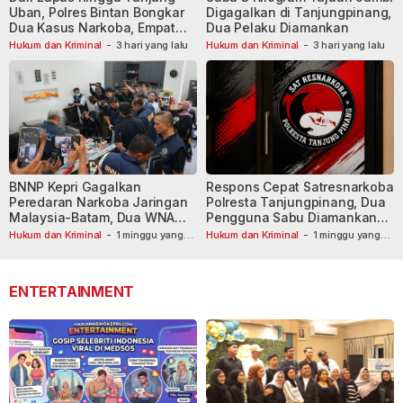
Uban, Polres Bintan Bongkar
Digagalkan di Tanjungpinang,
Dua Kasus Narkoba, Empat
Dua Pelaku Diamankan
Tersangka Dibekuk
Hukum dan Kriminal
-
3 hari yang lalu
Hukum dan Kriminal
-
3 hari yang lalu
BNNP Kepri Gagalkan
Respons Cepat Satresnarkoba
Peredaran Narkoba Jaringan
Polresta Tanjungpinang, Dua
Malaysia-Batam, Dua WNA
Pengguna Sabu Diamankan
Masih Diburu
Usai Dilaporkan ke Call Center
Hukum dan Kriminal
-
1 minggu yang
Hukum dan Kriminal
-
1 minggu yang
lalu
lalu
110
ENTERTAINMENT