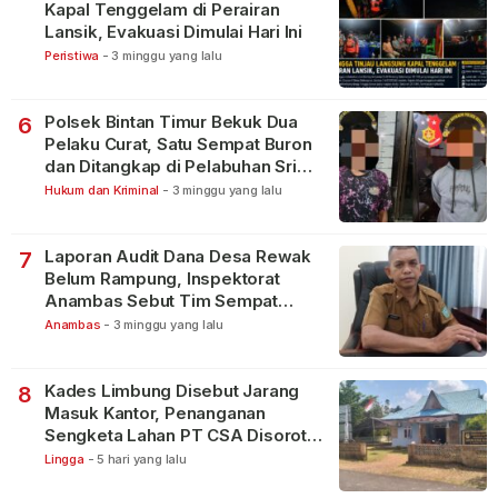
Kapal Tenggelam di Perairan
Lansik, Evakuasi Dimulai Hari Ini
Peristiwa
-
3 minggu yang lalu
Polsek Bintan Timur Bekuk Dua
6
Pelaku Curat, Satu Sempat Buron
dan Ditangkap di Pelabuhan Sri
Bintan Pura
Hukum dan Kriminal
-
3 minggu yang lalu
Laporan Audit Dana Desa Rewak
7
Belum Rampung, Inspektorat
Anambas Sebut Tim Sempat
Terbagi Tangani Kasus Lain
Anambas
-
3 minggu yang lalu
Kades Limbung Disebut Jarang
8
Masuk Kantor, Penanganan
Sengketa Lahan PT CSA Disorot
Warga
Lingga
-
5 hari yang lalu