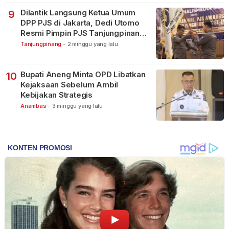
Dilantik Langsung Ketua Umum
9
DPP PJS di Jakarta, Dedi Utomo
Resmi Pimpin PJS Tanjungpinang-
Bintan
Tanjungpinang
-
2 minggu yang lalu
Bupati Aneng Minta OPD Libatkan
10
Kejaksaan Sebelum Ambil
Kebijakan Strategis
Anambas
-
3 minggu yang lalu