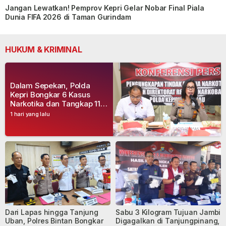
Jangan Lewatkan! Pemprov Kepri Gelar Nobar Final Piala
Dunia FIFA 2026 di Taman Gurindam
HUKUM & KRIMINAL
Dalam Sepekan, Polda
Kepri Bongkar 6 Kasus
Narkotika dan Tangkap 11
Tersangka
1 hari yang lalu
Dari Lapas hingga Tanjung
Sabu 3 Kilogram Tujuan Jambi
Uban, Polres Bintan Bongkar
Digagalkan di Tanjungpinang,