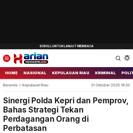
HOME
NASIONAL
KEPULAUAN RIAU
KRIMINAL
POLI
Beranda
Kepulauan Riau
31 Oktober 2025 18:30
Sinergi Polda Kepri dan Pemprov,
Bahas Strategi Tekan
Perdagangan Orang di
Perbatasan