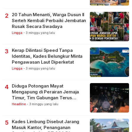
20 Tahun Menanti, Warga Dusun II
2
Serteh Kembali Perbaiki Jembatan
Rusak Secara Swadaya
Lingga
-
3 minggu yang lalu
Kerap Dilintasi Speed Tanpa
3
Identitas, Kades Belungkur Minta
Pengawasan Laut Diperketat
Lingga
-
3 minggu yang lalu
Diduga Potongan Mayat
4
Mengapung di Perairan Jemaja
Timur, Tim Gabungan Terus
Lakukan Pencarian
Headline
-
3 minggu yang lalu
Kades Limbung Disebut Jarang
5
Masuk Kantor, Penanganan