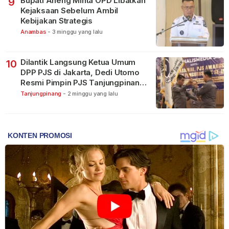
Bupati Aneng Minta OPD Libatkan
9
Kejaksaan Sebelum Ambil
Kebijakan Strategis
Anambas
-
3 minggu yang lalu
Dilantik Langsung Ketua Umum
10
DPP PJS di Jakarta, Dedi Utomo
Resmi Pimpin PJS Tanjungpinang-
Bintan
Tanjungpinang
-
2 minggu yang lalu