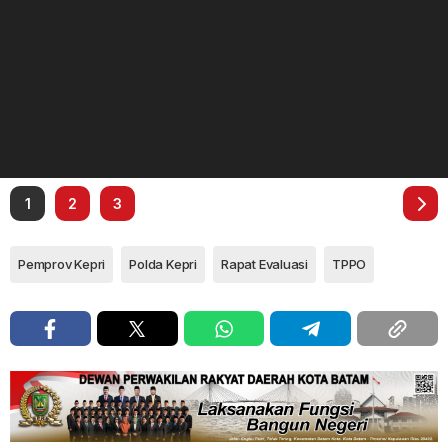
1
2
3
Pemprov Kepri
Polda Kepri
Rapat Evaluasi
TPPO