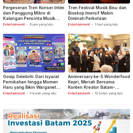
Pergeseran Tren Konser Intim
Tren Festival Musik Bisu dan
dan Panggung Mikro di
Bioskop Imersif Makin
Kalangan Pencinta Musik
Diminati Perkotaan
Indonesia
Entertainment
-
8 jam yang lalu
Entertainment
-
1 hari yang lalu
Gosip Selebriti: Dari Isyarat
Anniversary ke-5 Wonderfood
Pernikahan hingga Momen
Kepri, Meriah Bersama
Haru yang Bikin Warganet
Konten Kreator Batam-
Berspekulasi
Tanjungpinang
Entertainment
-
5 bulan yang lalu
Entertainment
-
12 bulan yang lalu