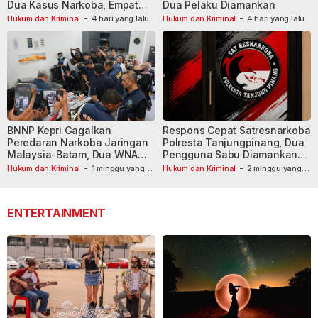
Dua Kasus Narkoba, Empat
Dua Pelaku Diamankan
Tersangka Dibekuk
Hukum dan Kriminal
-
4 hari yang lalu
Hukum dan Kriminal
-
4 hari yang lalu
BNNP Kepri Gagalkan
Respons Cepat Satresnarkoba
Peredaran Narkoba Jaringan
Polresta Tanjungpinang, Dua
Malaysia-Batam, Dua WNA
Pengguna Sabu Diamankan
Masih Diburu
Usai Dilaporkan ke Call Center
Hukum dan Kriminal
-
1 minggu yang
Hukum dan Kriminal
-
2 minggu yang
lalu
lalu
110
ENTERTAINMENT