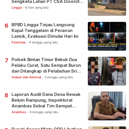
Sengketa Lahan PT CSA Disorot
Warga
Lingga
-
6 hari yang lalu
BPBD Lingga Tinjau Langsung
6
Kapal Tenggelam di Perairan
Lansik, Evakuasi Dimulai Hari Ini
Peristiwa
-
4 minggu yang lalu
Polsek Bintan Timur Bekuk Dua
7
Pelaku Curat, Satu Sempat Buron
dan Ditangkap di Pelabuhan Sri
Bintan Pura
Hukum dan Kriminal
-
3 minggu yang lalu
Laporan Audit Dana Desa Rewak
8
Belum Rampung, Inspektorat
Anambas Sebut Tim Sempat
Terbagi Tangani Kasus Lain
Anambas
-
4 minggu yang lalu