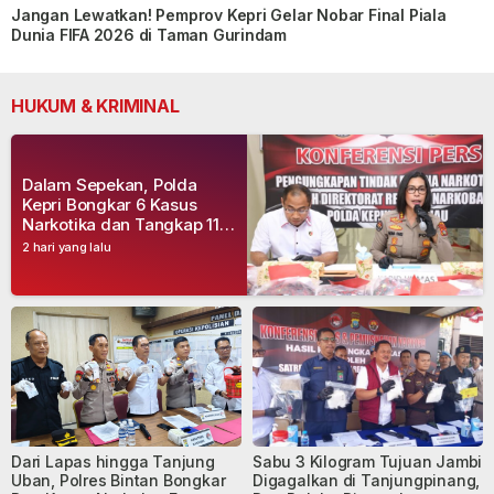
Jangan Lewatkan! Pemprov Kepri Gelar Nobar Final Piala
Dunia FIFA 2026 di Taman Gurindam
HUKUM & KRIMINAL
Dalam Sepekan, Polda
Kepri Bongkar 6 Kasus
Narkotika dan Tangkap 11
Tersangka
2 hari yang lalu
Dari Lapas hingga Tanjung
Sabu 3 Kilogram Tujuan Jambi
Uban, Polres Bintan Bongkar
Digagalkan di Tanjungpinang,