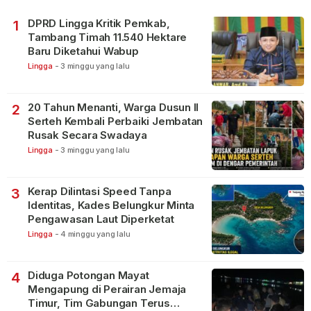
DPRD Lingga Kritik Pemkab,
1
Tambang Timah 11.540 Hektare
Baru Diketahui Wabup
Lingga
-
3 minggu yang lalu
20 Tahun Menanti, Warga Dusun II
2
Serteh Kembali Perbaiki Jembatan
Rusak Secara Swadaya
Lingga
-
3 minggu yang lalu
Kerap Dilintasi Speed Tanpa
3
Identitas, Kades Belungkur Minta
Pengawasan Laut Diperketat
Lingga
-
4 minggu yang lalu
Diduga Potongan Mayat
4
Mengapung di Perairan Jemaja
Timur, Tim Gabungan Terus