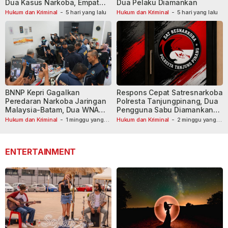
Dua Kasus Narkoba, Empat
Dua Pelaku Diamankan
Tersangka Dibekuk
Hukum dan Kriminal
-
5 hari yang lalu
Hukum dan Kriminal
-
5 hari yang lalu
BNNP Kepri Gagalkan
Respons Cepat Satresnarkoba
Peredaran Narkoba Jaringan
Polresta Tanjungpinang, Dua
Malaysia-Batam, Dua WNA
Pengguna Sabu Diamankan
Masih Diburu
Usai Dilaporkan ke Call Center
Hukum dan Kriminal
-
1 minggu yang
Hukum dan Kriminal
-
2 minggu yang
lalu
lalu
110
ENTERTAINMENT