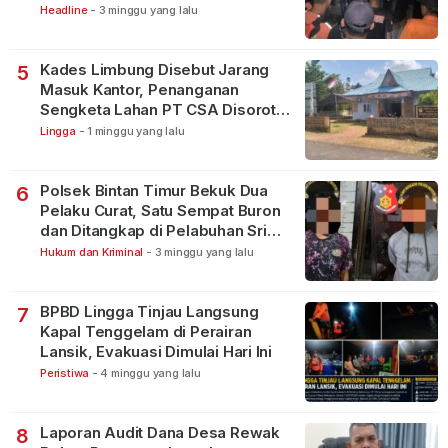
Lakukan Pencarian
Headline
-
3 minggu yang lalu
Kades Limbung Disebut Jarang
5
Masuk Kantor, Penanganan
Sengketa Lahan PT CSA Disorot
Warga
Lingga
-
1 minggu yang lalu
Polsek Bintan Timur Bekuk Dua
6
Pelaku Curat, Satu Sempat Buron
dan Ditangkap di Pelabuhan Sri
Bintan Pura
Hukum dan Kriminal
-
3 minggu yang lalu
BPBD Lingga Tinjau Langsung
7
Kapal Tenggelam di Perairan
Lansik, Evakuasi Dimulai Hari Ini
Peristiwa
-
4 minggu yang lalu
Laporan Audit Dana Desa Rewak
8