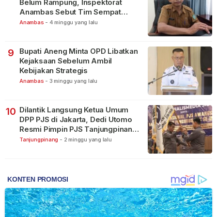
Belum Rampung, Inspektorat
Anambas Sebut Tim Sempat
Terbagi Tangani Kasus Lain
Anambas
-
4 minggu yang lalu
Bupati Aneng Minta OPD Libatkan
9
Kejaksaan Sebelum Ambil
Kebijakan Strategis
Anambas
-
3 minggu yang lalu
Dilantik Langsung Ketua Umum
10
DPP PJS di Jakarta, Dedi Utomo
Resmi Pimpin PJS Tanjungpinang-
Bintan
Tanjungpinang
-
2 minggu yang lalu