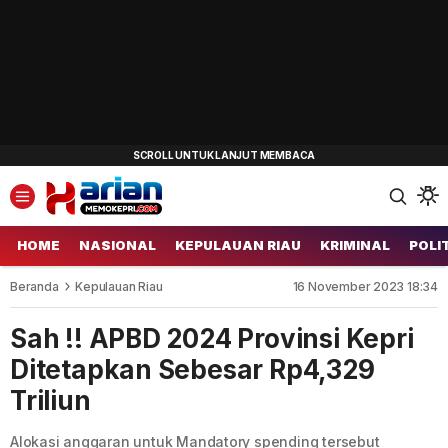
HOME
NASIONAL
KEPULAUAN RIAU
KRIMINAL
POLI
Beranda
Kepulauan Riau
16 November 2023 18:34
Sah !! APBD 2024 Provinsi Kepri
Ditetapkan Sebesar Rp4,329
Triliun
Alokasi anggaran untuk Mandatory spending tersebut