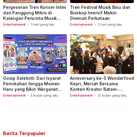
Pergeseran Tren Konser Intim
Tren Festival Musik Bisu dan
dan Panggung Mikro di
Bioskop Imersif Makin
Kalangan Pencinta Musik
Diminati Perkotaan
Indonesia
Entertainment
-
1 hari yang lalu
Entertainment
-
2 hari yang lalu
Gosip Selebriti: Dari Isyarat
Anniversary ke-5 Wonderfood
Pernikahan hingga Momen
Kepri, Meriah Bersama
Haru yang Bikin Warganet
Konten Kreator Batam-
Berspekulasi
Tanjungpinang
Entertainment
-
5 bulan yang lalu
Entertainment
-
12 bulan yang lalu
Berita Terpopuler