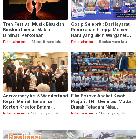
Tren Festival Musik Bisu dan
Gosip Selebriti: Dari Isyarat
Bioskop Imersif Makin
Pernikahan hingga Momen
Diminati Perkotaan
Haru yang Bikin Warganet
Berspekulasi
Entertainment
-
45 menit yang lalu
Entertainment
-
5 bulan yang lalu
Anniversary ke-5 Wonderfood
Film Believe Angkat Kisah
Kepri, Meriah Bersama
Prajurit TNI, Generasi Muda
Konten Kreator Batam-
Diajak Teladani Nilai
Tanjungpinang
Keberanian
Entertainment
-
12 bulan yang lalu
Entertainment
-
1 tahun yang lalu