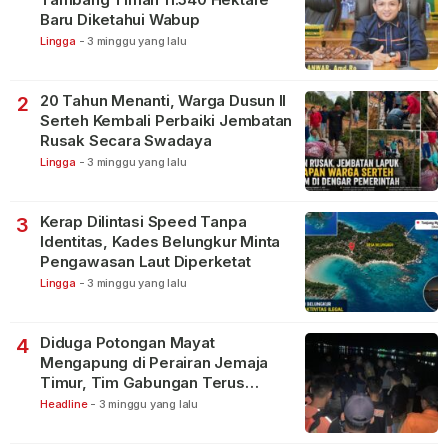
Baru Diketahui Wabup
Lingga
-
3 minggu yang lalu
20 Tahun Menanti, Warga Dusun II
2
Serteh Kembali Perbaiki Jembatan
Rusak Secara Swadaya
Lingga
-
3 minggu yang lalu
Kerap Dilintasi Speed Tanpa
3
Identitas, Kades Belungkur Minta
Pengawasan Laut Diperketat
Lingga
-
3 minggu yang lalu
Diduga Potongan Mayat
4
Mengapung di Perairan Jemaja
Timur, Tim Gabungan Terus
Lakukan Pencarian
Headline
-
3 minggu yang lalu