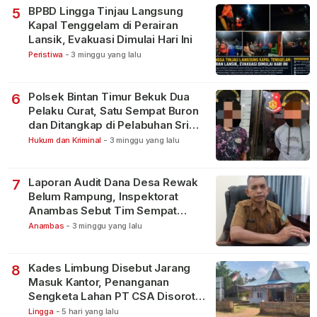
BPBD Lingga Tinjau Langsung
5
Kapal Tenggelam di Perairan
Lansik, Evakuasi Dimulai Hari Ini
Peristiwa
-
3 minggu yang lalu
Polsek Bintan Timur Bekuk Dua
6
Pelaku Curat, Satu Sempat Buron
dan Ditangkap di Pelabuhan Sri
Bintan Pura
Hukum dan Kriminal
-
3 minggu yang lalu
Laporan Audit Dana Desa Rewak
7
Belum Rampung, Inspektorat
Anambas Sebut Tim Sempat
Terbagi Tangani Kasus Lain
Anambas
-
3 minggu yang lalu
Kades Limbung Disebut Jarang
8
Masuk Kantor, Penanganan
Sengketa Lahan PT CSA Disorot
Warga
Lingga
-
5 hari yang lalu