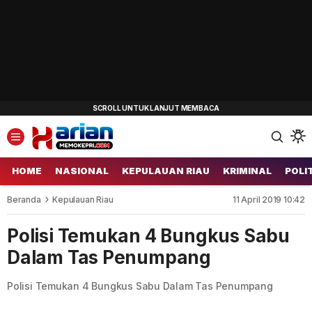
HOME
NASIONAL
KEPULAUAN RIAU
KRIMINAL
POLI
Beranda
Kepulauan Riau
11 April 2019 10:42
Polisi Temukan 4 Bungkus Sabu
Dalam Tas Penumpang
Polisi Temukan 4 Bungkus Sabu Dalam Tas Penumpang