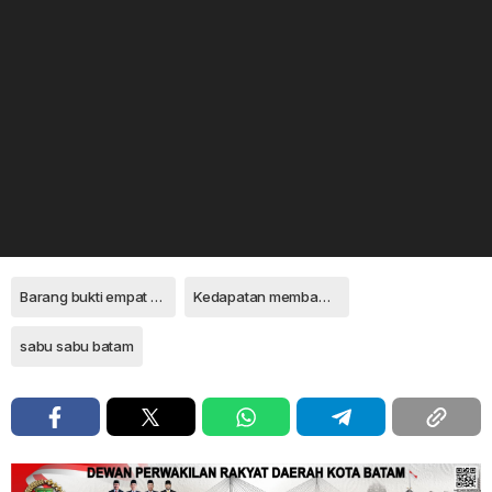
Barang bukti empat bungkus sabu tersebut seberat 401 gram.
Kedapatan membawa 4 bungkus sabu dipelabuhan sekupang
sabu sabu batam