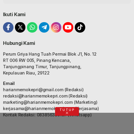
Ikuti Kami
Hubungi Kami
Perum Griya Hang Tuah Permai Blok J1, No. 12
RT 006 RW 005, Pinang Kencana,
Tanjungpinang Timur, Tanjungpinang,
Kepulauan Riau, 29122
Email
harianmemokepri@gmail.com
(Redaksi)
redaksi@harianmemokepri.com
(Redaksi)
marketing@harianmemokepri.com
(Marketing)
kerjasama@harianmemokepri.com
(Kerjasama)
TUTUP
Kontak Redaksi: 083856335187 (Whatsapp)