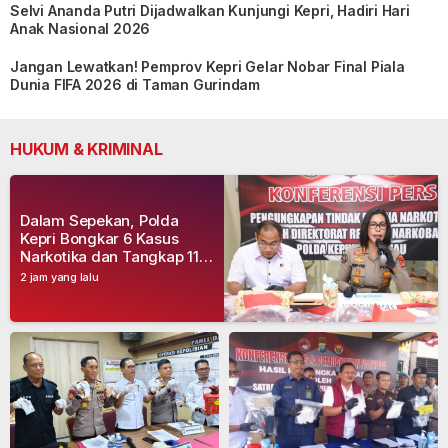
Selvi Ananda Putri Dijadwalkan Kunjungi Kepri, Hadiri Hari
Anak Nasional 2026
Jangan Lewatkan! Pemprov Kepri Gelar Nobar Final Piala
Dunia FIFA 2026 di Taman Gurindam
HUKUM & KRIMINAL
Dalam Sepekan, Polda
Kepri Bongkar 6 Kasus
Narkotika dan Tangkap 11
Tersangka
2 jam yang lalu