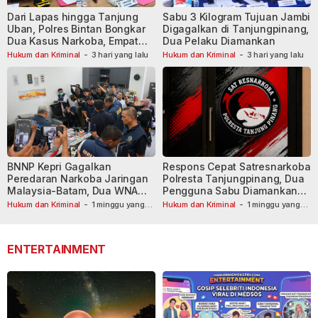
Dari Lapas hingga Tanjung
Sabu 3 Kilogram Tujuan Jambi
Uban, Polres Bintan Bongkar
Digagalkan di Tanjungpinang,
Dua Kasus Narkoba, Empat
Dua Pelaku Diamankan
Tersangka Dibekuk
Hukum dan Kriminal
-
3 hari yang lalu
Hukum dan Kriminal
-
3 hari yang lalu
BNNP Kepri Gagalkan
Respons Cepat Satresnarkoba
Peredaran Narkoba Jaringan
Polresta Tanjungpinang, Dua
Malaysia-Batam, Dua WNA
Pengguna Sabu Diamankan
Masih Diburu
Usai Dilaporkan ke Call Center
Hukum dan Kriminal
-
1 minggu yang
Hukum dan Kriminal
-
1 minggu yang
lalu
lalu
110
ENTERTAINMENT